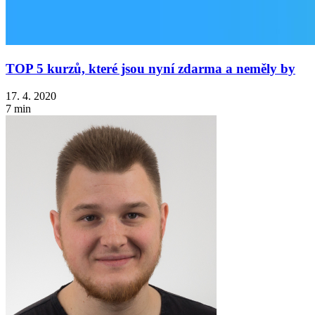
TOP 5 kurzů, které jsou nyní zdarma a neměly by
17. 4. 2020
7 min