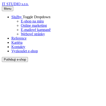
IT STUDIO s.r.o.
Menu
Služby
Toggle Dropdown
E-shop na míru
Online marketing
E-mailové kampaně
Webové stránky
Reference
Kariéra
Kontakty
Vyzkoušet e-shop
Potřebuji e-shop