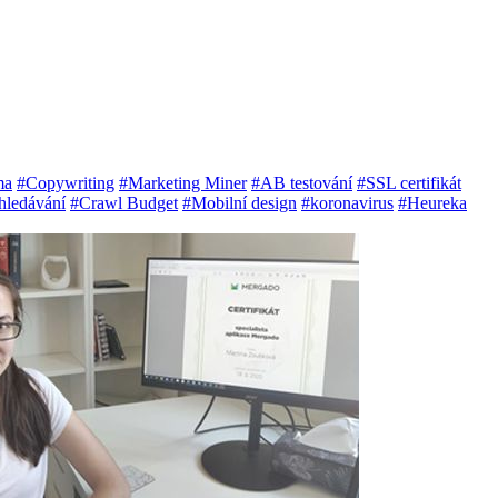
ma
#Copywriting
#Marketing Miner
#AB testování
#SSL certifikát
hledávání
#Crawl Budget
#Mobilní design
#koronavirus
#Heureka