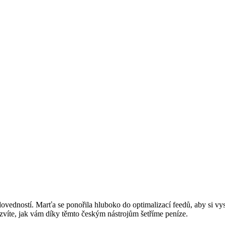
vedností. Marťa se ponořila hluboko do optimalizací feedů, aby si vys
víte, jak vám díky těmto českým nástrojům šetříme peníze.