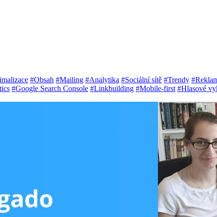
imalizace
#Obsah
#Mailing
#Analytika
#Sociální sítě
#Trendy
#Rekla
ics
#Google Search Console
#Linkbuilding
#Mobile-first
#Hlasové vy