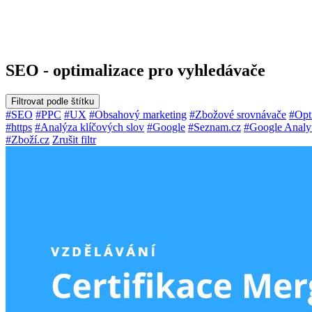
SEO - optimalizace pro vyhledávače
Filtrovat podle štítku
#SEO
#PPC
#UX
#Obsahový marketing
#Zbožové srovnávače
#Opt
#https
#Analýza klíčových slov
#Google
#Seznam.cz
#Google Analyt
#Zboží.cz
Zrušit filtr