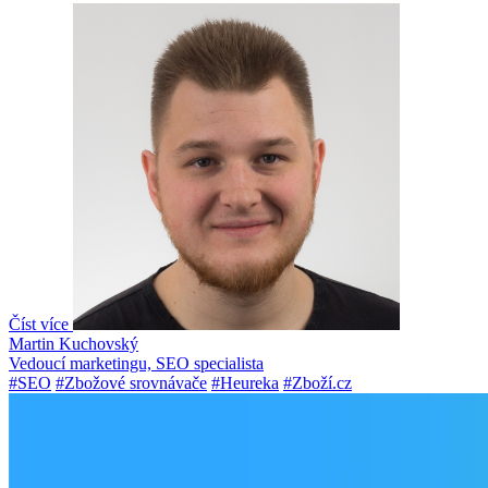
Číst více
Martin Kuchovský
Vedoucí marketingu, SEO specialista
#SEO
#Zbožové srovnávače
#Heureka
#Zboží.cz