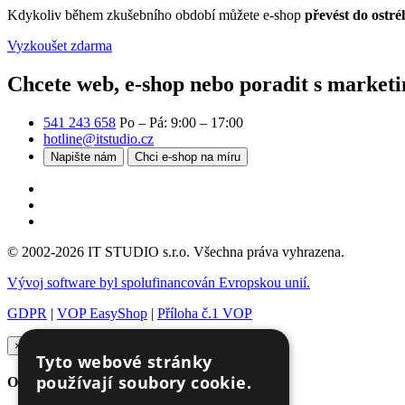
Kdykoliv během zkušebního období můžete e-shop
převést do ostré
Vyzkoušet zdarma
Chcete web, e-shop nebo poradit s market
541 243 658
Po – Pá: 9:00 – 17:00
hotline@itstudio.cz
Napište nám
Chci e-shop na míru
© 2002-2026 IT STUDIO s.r.o. Všechna práva vyhrazena.
Vývoj software byl spolufinancován Evropskou unií.
GDPR
|
VOP EasyShop
|
Příloha č.1 VOP
×
Tyto webové stránky
používají soubory cookie.
Ozvěte se nám, na schůzce se poznáme víc