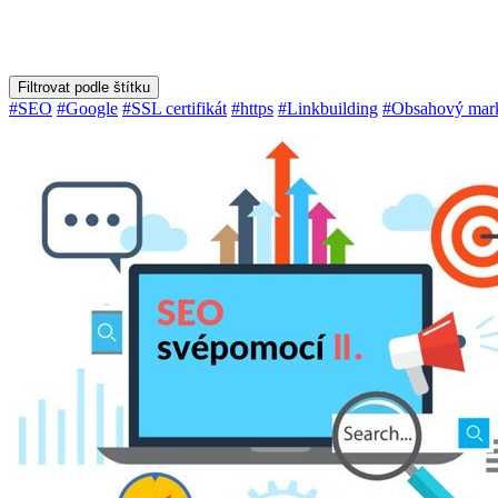
Filtrovat podle štítku
#SEO
#Google
#SSL certifikát
#https
#Linkbuilding
#Obsahový mark