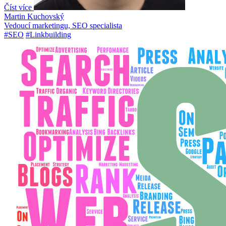
Číst více
Martin Kuchovský
Vedoucí marketingu, SEO specialista
#SEO
#Linkbuilding