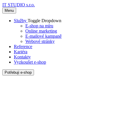
IT STUDIO s.r.o.
Menu
Služby
Toggle Dropdown
E-shop na míru
Online marketing
E-mailové kampaně
Webové stránky
Reference
Kariéra
Kontakty
Vyzkoušet e-shop
Potřebuji e-shop