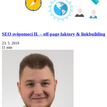
SEO svépomocí II. – off-page faktory & linkbuilding
23. 5. 2019
11 min