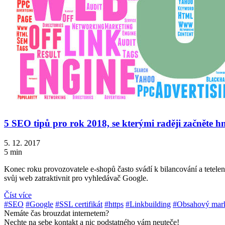
5 SEO tipů pro rok 2018, se kterými raději začněte h
5. 12. 2017
5 min
Konec roku provozovatele e-shopů často svádí k bilancování a tetelení
svůj web zatraktivnit pro vyhledávač Google.
Číst více
#SEO
#Google
#SSL certifikát
#https
#Linkbuilding
#Obsahový mark
Nemáte čas brouzdat internetem?
Nechte na sebe kontakt a nic podstatného vám neuteče!