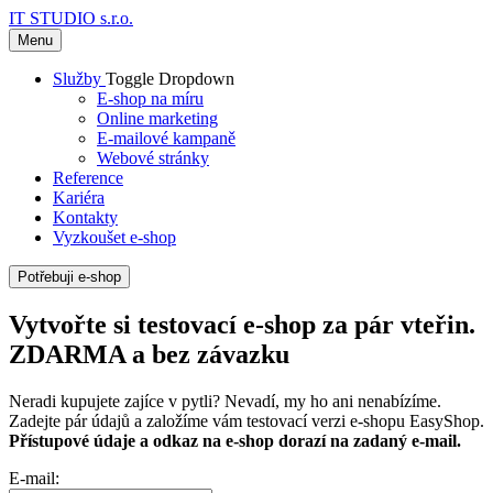
IT STUDIO s.r.o.
Menu
Služby
Toggle Dropdown
E-shop na míru
Online marketing
E-mailové kampaně
Webové stránky
Reference
Kariéra
Kontakty
Vyzkoušet e-shop
Potřebuji e-shop
Vytvořte si testovací e‑shop za pár vteřin.
ZDARMA a bez závazku
Neradi kupujete zajíce v pytli? Nevadí, my ho ani nenabízíme.
Zadejte pár údajů a založíme vám testovací verzi e-shopu EasyShop.
Přístupové údaje a odkaz na e-shop dorazí na zadaný e-mail.
E-mail: