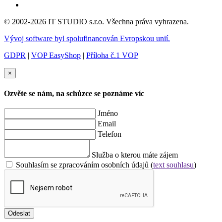
© 2002-2026 IT STUDIO s.r.o. Všechna práva vyhrazena.
Vývoj software byl spolufinancován Evropskou unií.
GDPR
|
VOP EasyShop
|
Příloha č.1 VOP
×
Ozvěte se nám, na schůzce se poznáme víc
Jméno
Email
Telefon
Služba o kterou máte zájem
Souhlasím se zpracováním osobních údajů (
text souhlasu
)
Odeslat