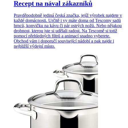
Recept na nával zákazníků
Pravděpodobně jediná česká značka, jejíž výrobek najdete v
každé domácnosti. Určitě i vy máte doma od Tescomy sadů
hrnců, konvičku na kávu či pár ostrých nožů. Nebo nějakou
drobnost, kterou jste si udělali radost. Na Tescomě si totiž
pomocí přehledných filtrů a animací snadno vyberete.
Obchod vám i doporučí související nádobí a pak najde i
nejbližší výdejní místo.