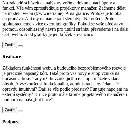
Na základě schůzek a analýz vytvoříme dokumentaci úprav a
funkcí. Vše vám zprostředkuje projektový manažer. Začneme dělat
na modelu webu (tzv. wireframe). A na grafice. Protože je to obal,
co prodává. Ani my nemáme rádi stereotyp. Nebo šeď. Proto
spolupracujeme s více externími grafiky. Pokud se vaše představy
protnou, odsouhlasený návrh pro titulní stránku převedeme i na další
části webu. A od grafiky je jen krůček k realizaci.
Zavřít
Realizace
Základem funkčnosti webu a budoucího bezproblémového rozvoje
je precizně napsaný kód. Také proto váš nový e-shop vzniká na
dočasné adrese. Tady už do vznikajícího e-shopu můžete vkládat
obsah. A vyzkoušet si funkcionalitu, administraci a ovládání. Je
opravdu intuitivní? Daří se vše podle představ? Funguje napojení na
externí systémy? K ruce proto máte kromě projektového manažera i
podporu na naší „hot lince“.
Zavřít
Podpora