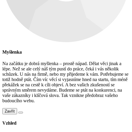
Myšlenka
Na začátku je dobrá myšlenka – prostě nápad. Dělat věci jinak a
lépe. Než se ale celý náš tým pustí do práce, čeká i vás několik
schůzek. U nás na firmě, nebo my přijedeme k vám. Potřebujeme se
totiž hodně ptát. Čím víc věcí si vyjasníme hned na startu, tím méně
překážek se na cestě k cíli objeví. A bez vašich zkušeností se
správným směrem nevydáme. Budeme se ptát na konkurenci, na
vaše zákazníky i klíčová slova. Tak vznikne předobraz vašeho
budoucího webu.
Zavřít
Vzhled