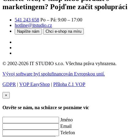
marketingem?
Pojďme začít spolupráci
541 243 658
Po – Pá: 9:00 – 17:00
hotline@itstudio.cz
Napište nám
Chci e-shop na míru
© 2002-2026 IT STUDIO s.r.o. Všechna práva vyhrazena.
Vývoj software byl spolufinancován Evropskou unií.
GDPR
|
VOP EasyShop
|
Příloha č.1 VOP
×
Ozvěte se nám, na schůzce se poznáme víc
Jméno
Email
Telefon