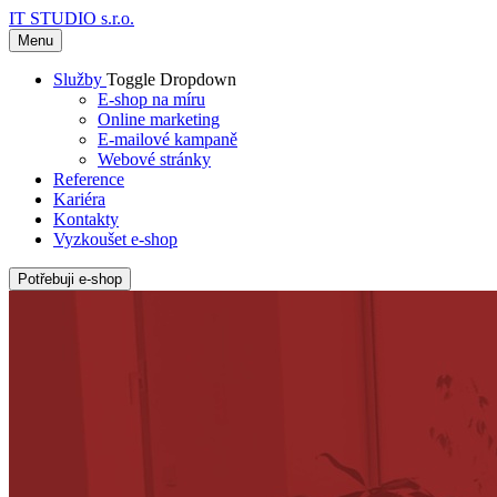
IT STUDIO s.r.o.
Menu
Služby
Toggle Dropdown
E-shop na míru
Online marketing
E-mailové kampaně
Webové stránky
Reference
Kariéra
Kontakty
Vyzkoušet e-shop
Potřebuji e-shop