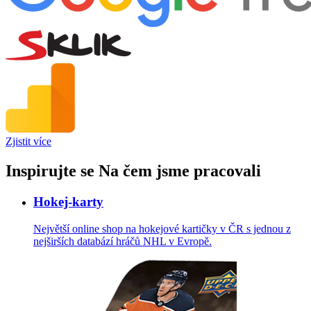
Zjistit více
Inspirujte se
Na čem jsme pracovali
Hokej-karty
Největší online shop na hokejové kartičky v ČR s jednou z
nejširších databází hráčů NHL v Evropě.