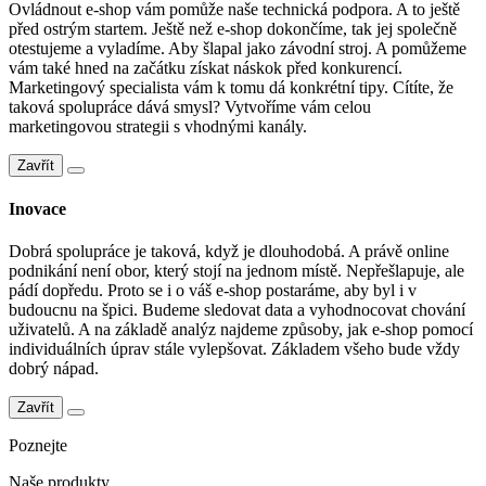
Ovládnout e-shop vám pomůže naše technická podpora. A to ještě
před ostrým startem. Ještě než e-shop dokončíme, tak jej společně
otestujeme a vyladíme. Aby šlapal jako závodní stroj. A pomůžeme
vám také hned na začátku získat náskok před konkurencí.
Marketingový specialista vám k tomu dá konkrétní tipy. Cítíte, že
taková spolupráce dává smysl? Vytvoříme vám celou
marketingovou strategii s vhodnými kanály.
Zavřít
Inovace
Dobrá spolupráce je taková, když je dlouhodobá. A právě online
podnikání není obor, který stojí na jednom místě. Nepřešlapuje, ale
pádí dopředu. Proto se i o váš e-shop postaráme, aby byl i v
budoucnu na špici. Budeme sledovat data a vyhodnocovat chování
uživatelů. A na základě analýz najdeme způsoby, jak e-shop pomocí
individuálních úprav stále vylepšovat. Základem všeho bude vždy
dobrý nápad.
Zavřít
Poznejte
Naše produkty