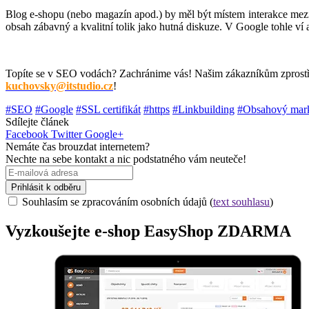
Blog e-shopu (nebo magazín apod.) by měl být místem interakce mez
obsah zábavný a kvalitní tolik jako hutná diskuze. V Google tohle ví 
Topíte se v SEO vodách? Zachránime vás! Našim zákazníkům zprostře
kuchovsky@itstudio.cz
!
#SEO
#Google
#SSL certifikát
#https
#Linkbuilding
#Obsahový mark
Sdílejte článek
Facebook
Twitter
Google+
Nemáte čas brouzdat internetem?
Nechte na sebe kontakt a nic podstatného vám neuteče!
Prihlásit k odběru
Souhlasím se zpracováním osobních údajů (
text souhlasu
)
Vyzkoušejte
e-shop
EasyShop ZDARMA