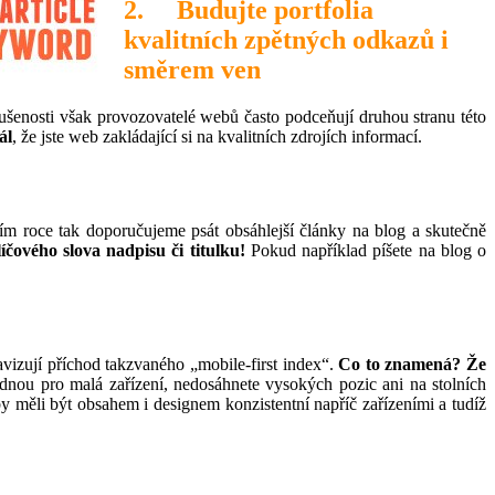
2. Budujte portfolia
kvalitních zpětných odkazů i
směrem ven
ušenosti však provozovatelé webů často podceňují druhou stranu této
ál
, že jste web zakládající si na kvalitních zdrojích informací.
ím roce tak doporučujeme psát obsáhlejší články na blog a skutečně
čového slova nadpisu či titulku!
Pokud například píšete na blog o
avizují příchod takzvaného „mobile-first index“.
Co to znamená? Že
dnou pro malá zařízení, nedosáhnete vysokých pozic ani na stolních
měli být obsahem i designem konzistentní napříč zařízeními a tudíž