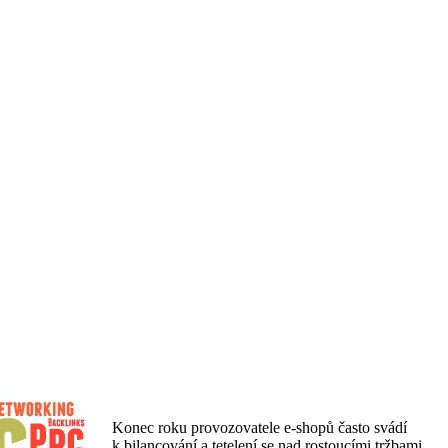
Konec roku provozovatele e-shopů často svádí
k bilancování a tetelení se nad rostoucími tržbami.