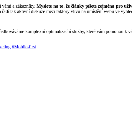
i vámi a zákazníky.
Myslete na to, že články píšete zejména pro uži
a řadí tak aktivní diskuze mezi faktory vlivu na umístění webu ve vyhle
dkováváme komplexní optimalizační služby, které vám pomohou k větší
eting
#Mobile-first