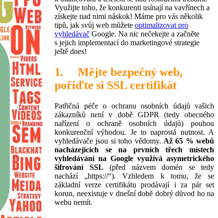
Využijte toho, že konkurenti usínají na vavřínech a
získejte nad nimi náskok! Máme pro vás několik
tipů, jak svůj web můžete
optimalizovat pro
vyhledávač
Google. Na nic nečekejte a začněte
s jejich implementací do marketingové strategie
ještě dnes!
1. Mějte bezpečný web,
pořiďte si SSL certifikát
Patřičná péče o ochranu osobních údajů vašich
zákazníků není v době GDPR (tedy obecného
nařízení o ochraně osobních údajů) pouhou
konkurenční výhodou. Je to naprostá nutnost. A
vyhledávače jsou si toho vědomy.
Až 65 % webů
nacházejících se na prvních třech místech
vyhledávání na Google využívá asymetrického
šifrování SSL
(před názvem domén se tedy
nachází „https://“). Vzhledem k tomu, že se
základní verze certifikátu prodávají i za pár set
korun, neexistuje v dnešní době dobrý důvod ho na
webu nemít.