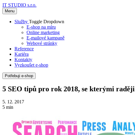
IT STUDIO s.r.o.
Menu
Služby
Toggle Dropdown
E-shop na míru
Online marketing
E-mailové kampaně
Webové stránky
Reference
Kariéra
Kontakty
Vyzkoušet e-shop
Potřebuji e-shop
5 SEO tipů pro rok 2018, se kterými raděj
5. 12. 2017
5 min