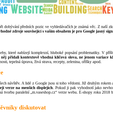
při dobývání předních pozic ve vyhledávačích je známá věc. Z naší zk
yhodné zdroje související s vaším obsahem je pro Google jasný sign
by, které nabízejí komplexní, hluboké popsání problematiky. V příšt
něj přidali kontextově vhodná klíčová slova, ne jenom variace klí
osti, tepelná úprava, živá strava, recepty, zelenina, oříšky apod.
če
všech návštěv. A lidé z Google jsou si toho vědomi. Již druhým rokem 
jí verze na menších displejích
. Pokud ji pak vyhodnotí jako nevho
á tvorbu paralelní „m.vaseshop.cz“ verze webu. E-shopy roku 2018 by 
ěvníky diskutovat