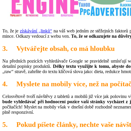
To, že je
získávání „linků“
na váš web jedním ze stěžejních faktorů 
mince. Odkazy vedoucí z webu ven.
To, že se odkazujete na důvěr
3. Vytvářejte obsah, co má hloubku
Na předních pozicích vyhledávače Google se pravidelně umísťují we
detailní popisky produktů.
Délky textu využijte k tomu, abyste do 
„raw“ stravě, zahrňte do textu klíčová slova jako: dieta, redukce hmotn
4. Myslete na mobily více, než na počíta
Celosvětově tvoří návštěvy z tabletů a mobilů již více jak polovinu 
bude vyhledávač při hodnocení pozice vaší stránky vycházet z je
počítačích! Myslet na mobily však v dnešní době rozhodně neznamen
plně responzivní.
5. Pokud píšete články, nechte vaše návšt