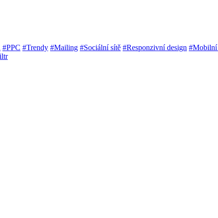
a
#PPC
#Trendy
#Mailing
#Sociální sítě
#Responzivní design
#Mobilní
iltr