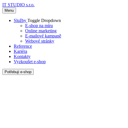
IT STUDIO s.r.o.
Menu
Služby
Toggle Dropdown
E-shop na míru
Online marketing
E-mailové kampaně
Webové stránky
Reference
Kariéra
Kontakty
Vyzkoušet e-shop
Potřebuji e-shop