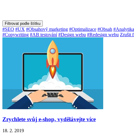
Filtrovat podle štítku
#SEO
#UX
#Obsahový marketing
#Optimalizace
#Obsah
#Analytik
#Copywriting
#AB testování
#Design webu
#Redesign webu
Zrušit f
Zrychlete svůj e-shop, vydělávejte více
18. 2. 2019