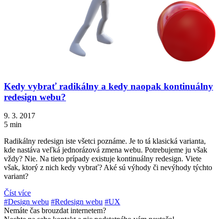
Kedy vybrať radikálny a kedy naopak kontinuálny
redesign webu?
9. 3. 2017
5 min
Radikálny redesign iste všetci poznáme. Je to tá klasická varianta,
kde nastáva veľká jednorázová zmena webu. Potrebujeme ju však
vždy? Nie. Na tieto prípady existuje kontinuálny redesign. Viete
však, ktorý z nich kedy vybrať? Aké sú výhody či nevýhody týchto
variant?
Číst více
#Design webu
#Redesign webu
#UX
Nemáte čas brouzdat internetem?