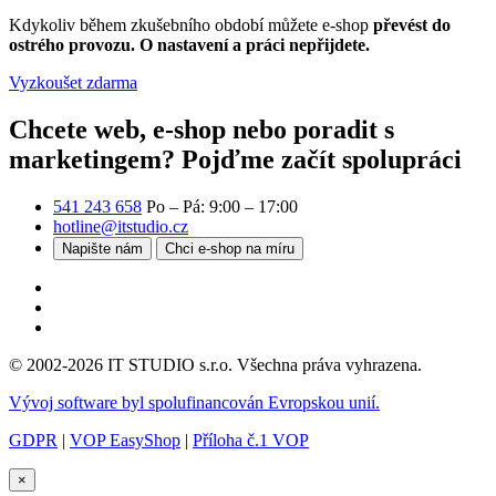
Kdykoliv během zkušebního období můžete e-shop
převést do
ostrého provozu. O nastavení a práci nepřijdete.
Vyzkoušet zdarma
Chcete web, e-shop nebo poradit s
marketingem?
Pojďme začít spolupráci
541 243 658
Po – Pá: 9:00 – 17:00
hotline@itstudio.cz
Napište nám
Chci e-shop na míru
© 2002-2026 IT STUDIO s.r.o. Všechna práva vyhrazena.
Vývoj software byl spolufinancován Evropskou unií.
GDPR
|
VOP EasyShop
|
Příloha č.1 VOP
×