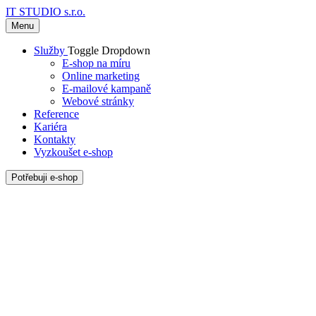
IT STUDIO s.r.o.
Menu
Služby
Toggle Dropdown
E-shop na míru
Online marketing
E-mailové kampaně
Webové stránky
Reference
Kariéra
Kontakty
Vyzkoušet e-shop
Potřebuji e-shop