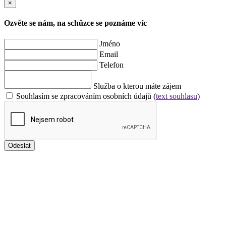
×
Ozvěte se nám, na schůzce se poznáme víc
Jméno
Email
Telefon
Služba o kterou máte zájem
Souhlasím se zpracováním osobních údajů (
text souhlasu
)
Odeslat