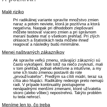
Malé riziko
Pri radikálnej variante spravíte množstvo zmien
naraz a potom neviete, ktorá je pozitívna a ktorá
negatívna. Naopak pri dlhodobom zlepšovaní
môžete testovať viacero zmien a pri správnom
meraní budete mať o všetkom prehľad. Pri zlých
ohlasoch a štatistikách teda môžete ihneď
reagovať a následky budú minimálne.
Menej naštvaných zákazníkov
Ak spravíte veľkú zmenu, stávajúci zákazníci sú
často vykoľajení. Boli totiž na niečo zvyknutí, mali
v tom prehľad, jednali efektívne a intuitívne, a my
sme ich touto zmenou postavili do role
„prvoužívateľov“. Predtým sa cítili múdri, teraz sa
cítia ako hlupáci. Radikálny redesign preto nemajú
radi. V prípade kontinuality postupujeme
nenápadnými menšími zmenami, ktoré užívatelia
skoro (alebo vôbec) nepostrehnú. Takýto problém
tu teda nehrozí.
Meníme len to, čo treba