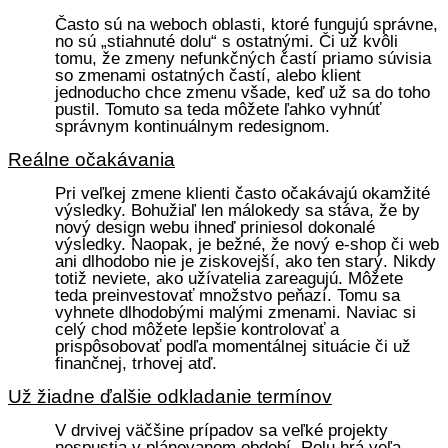
Často sú na weboch oblasti, ktoré fungujú správne,
no sú „stiahnuté dolu“ s ostatnými. Či už kvôli
tomu, že zmeny nefunkčných častí priamo súvisia
so zmenami ostatných častí, alebo klient
jednoducho chce zmenu všade, keď už sa do toho
pustil. Tomuto sa teda môžete ľahko vyhnúť
správnym kontinuálnym redesignom.
Reálne očakávania
Pri veľkej zmene klienti často očakávajú okamžité
výsledky. Bohužiaľ len málokedy sa stáva, že by
nový design webu ihneď priniesol dokonalé
výsledky. Naopak, je bežné, že nový e-shop či web
ani dlhodobo nie je ziskovejší, ako ten starý. Nikdy
totiž neviete, ako užívatelia zareagujú. Môžete
teda preinvestovať množstvo peňazí. Tomu sa
vyhnete dlhodobými malými zmenami. Naviac si
celý chod môžete lepšie kontrolovať a
prispôsobovať podľa momentálnej situácie či už
finančnej, trhovej atď.
Už žiadne ďalšie odkladanie termínov
V drvivej väčšine prípadov sa veľké projekty
nespustia v plánovanom období. Rolu hrá veľa