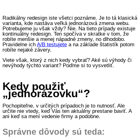
Radikálny redesign iste všetci poznáme. Je to tá klasická
varianta, kde nastáva veľká jednorázová zmena webu.
Potrebujeme ju však vždy? Nie. Na tieto prípady existuje
kontinuálny redesign. Ten spočíva v skratke v tom, že
robíte menšie a menej nápadné zmeny, no dlhodobo.
Pravidelne ich
A/B testujete
a na základe štatistík potom
robíte nejaké závery.
Viete však, ktorý z nich kedy vybrať? Aké sú výhody či
nevýhody týchto variant? Poďme si to vysvetliť.
Kedy použiť
„jednorázovku“?
Pochopiteľne, v určitých prípadoch je to nutnosť. Ale
určite nie vtedy, keď Vás ten aktuálny prestane baviť. A
ani keď sa mení vedenie firmy a podobne.
Správne dôvody sú teda: