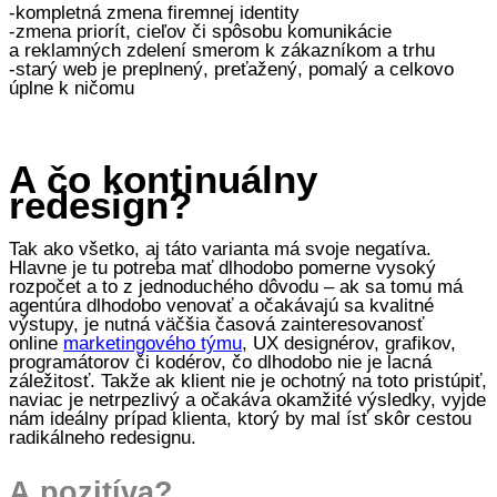
-kompletná zmena firemnej identity
-zmena priorít, cieľov či spôsobu komunikácie
a reklamných zdelení smerom k zákazníkom a trhu
-starý web je preplnený, preťažený, pomalý a celkovo
úplne k ničomu
A čo kontinuálny
redesign?
Tak ako všetko, aj táto varianta má svoje negatíva.
Hlavne je tu potreba mať dlhodobo pomerne vysoký
rozpočet a to z jednoduchého dôvodu – ak sa tomu má
agentúra dlhodobo venovať a očakávajú sa kvalitné
výstupy, je nutná väčšia časová zainteresovanosť
online
marketingového týmu
, UX designérov, grafikov,
programátorov či kodérov, čo dlhodobo nie je lacná
záležitosť. Takže ak klient nie je ochotný na toto pristúpiť,
naviac je netrpezlivý a očakáva okamžité výsledky, vyjde
nám ideálny prípad klienta, ktorý by mal ísť skôr cestou
radikálneho redesignu.
A pozitíva?