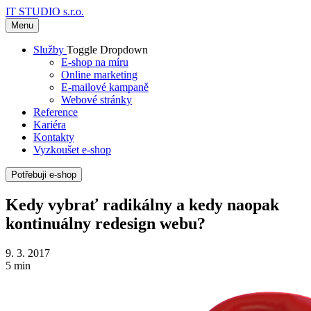
IT STUDIO s.r.o.
Menu
Služby
Toggle Dropdown
E-shop na míru
Online marketing
E-mailové kampaně
Webové stránky
Reference
Kariéra
Kontakty
Vyzkoušet e-shop
Potřebuji e-shop
Kedy vybrať radikálny a kedy naopak
kontinuálny redesign webu?
9. 3. 2017
5 min