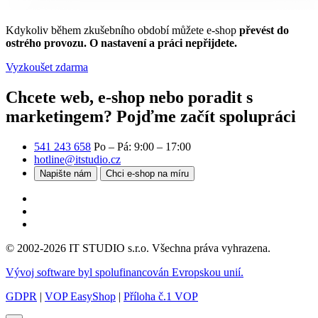
Kdykoliv během zkušebního období můžete e-shop
převést do
ostrého provozu. O nastavení a práci nepřijdete.
Vyzkoušet zdarma
Chcete web, e-shop nebo poradit s
marketingem?
Pojďme začít spolupráci
541 243 658
Po – Pá: 9:00 – 17:00
hotline@itstudio.cz
Napište nám
Chci e-shop na míru
© 2002-2026 IT STUDIO s.r.o. Všechna práva vyhrazena.
Vývoj software byl spolufinancován Evropskou unií.
GDPR
|
VOP EasyShop
|
Příloha č.1 VOP