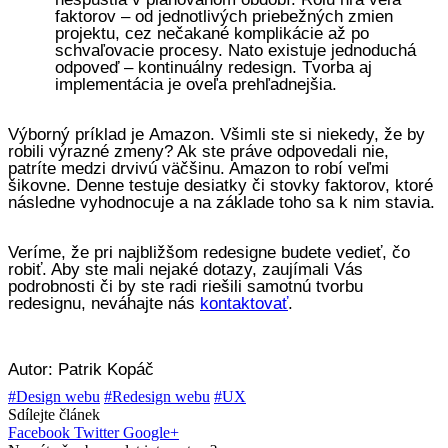
faktorov – od jednotlivých priebežných zmien
projektu, cez nečakané komplikácie až po
schvaľovacie procesy. Nato existuje jednoduchá
odpoveď – kontinuálny redesign. Tvorba aj
implementácia je oveľa prehľadnejšia.
Výborný príklad je Amazon. Všimli ste si niekedy, že by
robili výrazné zmeny? Ak ste práve odpovedali nie,
patríte medzi drvivú väčšinu. Amazon to robí veľmi
šikovne. Denne testuje desiatky či stovky faktorov, ktoré
následne vyhodnocuje a na základe toho sa k nim stavia.
Veríme, že pri najbližšom redesigne budete vedieť, čo
robiť. Aby ste mali nejaké dotazy, zaujímali Vás
podrobnosti či by ste radi riešili samotnú tvorbu
redesignu, neváhajte nás
kontaktovať
.
Autor: Patrik Kopáč
#Design webu
#Redesign webu
#UX
Sdílejte článek
Facebook
Twitter
Google+