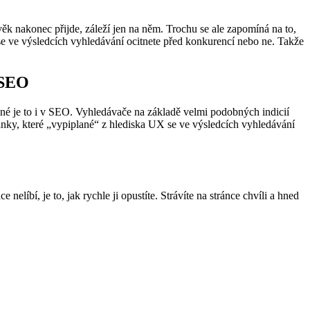
věk nakonec přijde, záleží jen na něm. Trochu se ale zapomíná na to,
se ve výsledcích vyhledávání ocitnete před konkurencí nebo ne. Takže
 SEO
bné je to i v SEO. Vyhledávače na základě velmi podobných indicií
ránky, které „vypiplané“ z hlediska UX se ve výsledcích vyhledávání
elíbí, je to, jak rychle ji opustíte. Strávíte na stránce chvíli a hned