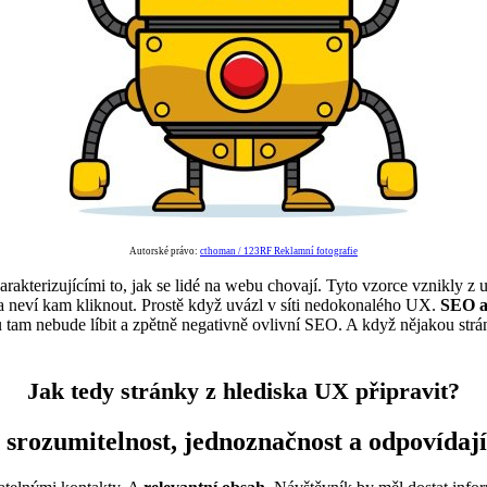
Autorské právo:
cthoman / 123RF Reklamní fotografie
akterizujícími to, jak se lidé na webu chovají. Tyto vzorce vznikly z u
a neví kam kliknout. Prostě když uvázl v síti nedokonalého UX.
SEO a
nebude líbit a zpětně negativně ovlivní SEO. A když nějakou stránku sdí
Jak tedy stránky z hlediska UX připravit?
 srozumitelnost, jednoznačnost a odpovídají