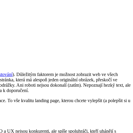
stování
). Důležitým faktorem je možnost zobrazit web ve všech
stránka, která má alespoň jeden originální obrázek, přeskočí ve
a odrážky. Ani roboti nejsou dokonalí (zatím). Nepoznají hezký text, ale
a k doporučení.
e. To vše kvalitu landing page, kterou chcete vylepšit (a polepšit si u
a UX nejsou konkurenti, ale spíše spoluhráči, kteří uhánějí s