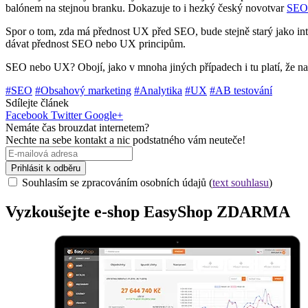
balónem na stejnou branku. Dokazuje to i hezký český novotvar
SE
Spor o tom, zda má přednost UX před SEO, bude stejně starý jako i
dávat přednost SEO nebo UX principům.
SEO nebo UX? Obojí, jako v mnoha jiných případech i tu platí, že nad
#SEO
#Obsahový marketing
#Analytika
#UX
#AB testování
Sdílejte článek
Facebook
Twitter
Google+
Nemáte čas brouzdat internetem?
Nechte na sebe kontakt a nic podstatného vám neuteče!
Prihlásit k odběru
Souhlasím se zpracováním osobních údajů (
text souhlasu
)
Vyzkoušejte
e-shop
EasyShop ZDARMA