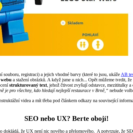
souboru, registraci) a jejich vhodné barvy (které to jsou, ukáže
AB te
í webu
a stažení obrázků. A když jsme u nich... Opět můžeme tvrdit, že 
ocení
strukturovaný text
, jehož čtivost zvyšují odstavce, mezititulky 
ně je pro všechny, kdo hledají nejlepší restaurace v Brně,“
nebude volb
struktážní videa a mít třeba pod článkem odkazy na související informac
SEO nebo UX? Berte obojí!
to dokládá, že UX není nic nového a přelomového. A potvrzuje, že SEO 