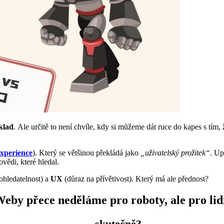
klad
. Ale určitě to není chvíle, kdy si můžeme dát ruce do kapes s tím
experience
). Který se většinou překládá jako
„uživatelský prožitek“
. Up
ovědi, které hledal.
ohledatelnost) a
UX
(důraz na přívětivost). Který má ale přednost?
eby přece neděláme pro roboty, ale pro lid
... skutečně?