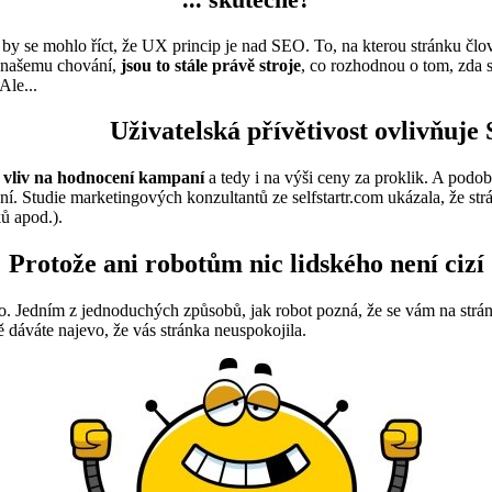
ní by se mohlo říct, že UX princip je nad SEO. To, na kterou stránku člo
a našemu chování,
jsou to stále právě stroje
, co rozhodnou o tom, zda 
Ale...
Uživatelská přívětivost ovlivňuje
á vliv na hodnocení kampaní
a tedy i na výši ceny za proklik. A podo
ání. Studie marketingových konzultantů ze selfstartr.com ukázala, že st
ů apod.).
Protože ani robotům nic lidského není cizí
. Jedním z jednoduchých způsobů, jak robot pozná, že se vám na stránce n
ně dáváte najevo, že vás stránka neuspokojila.