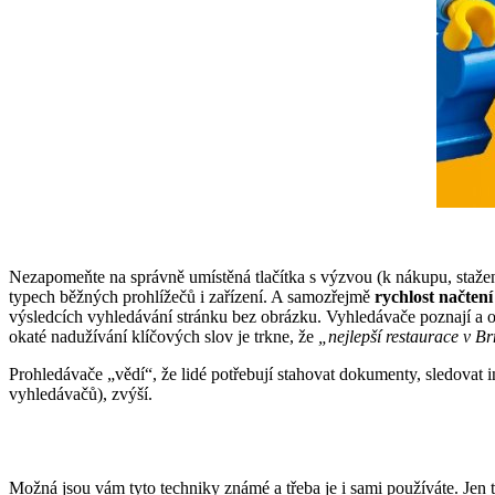
Nezapomeňte na správně umístěná tlačítka s výzvou (k nákupu, stažení 
typech běžných prohlížečů i zařízení. A samozřejmě
rychlost načten
výsledcích vyhledávání stránku bez obrázku. Vyhledávače poznají a 
okaté nadužívání klíčových slov je trkne, že
„nejlepší restaurace v Br
Prohledávače „vědí“, že lidé potřebují stahovat dokumenty, sledovat in
vyhledávačů), zvýší.
Možná jsou vám tyto techniky známé a třeba je i sami používáte. Jen 