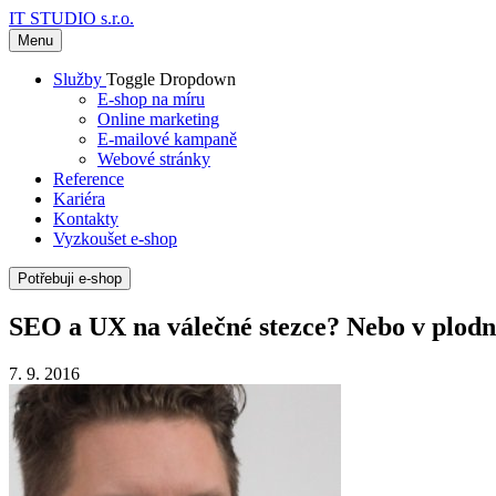
IT STUDIO s.r.o.
Menu
Služby
Toggle Dropdown
E-shop na míru
Online marketing
E-mailové kampaně
Webové stránky
Reference
Kariéra
Kontakty
Vyzkoušet e-shop
Potřebuji e-shop
SEO a UX na válečné stezce? Nebo v plodn
7. 9. 2016