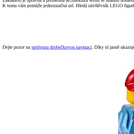
Základem je správná a přehledná architektura webu se snadno dohled
K tomu vám pomůže jednoznačná url. Hledá návštěvník LEGO figurky 
Dejte pozor na
správnou drobečkovou navigaci
. Díky ní jasně ukazuj