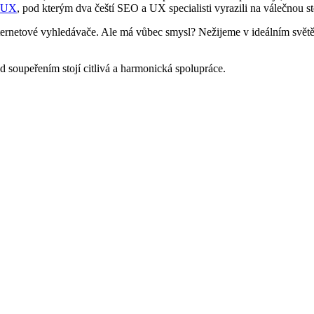
OUX
, pod kterým dva čeští SEO a UX specialisti vyrazili na válečnou 
nternetové vyhledávače. Ale má vůbec smysl? Nežijeme v ideálním svě
 soupeřením stojí citlivá a harmonická spolupráce.