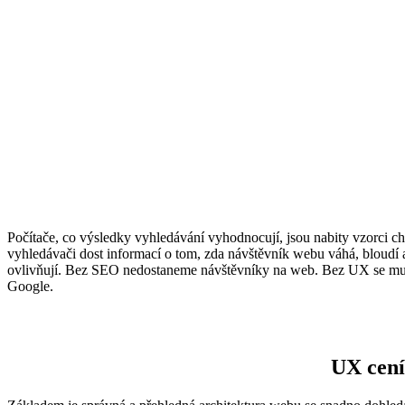
Počítače, co výsledky vyhledávání vyhodnocují, jsou nabity vzorci char
vyhledávači dost informací o tom, zda návštěvník webu váhá, bloudí 
ovlivňují. Bez SEO nedostaneme návštěvníky na web. Bez UX se mu tam 
Google.
UX cení