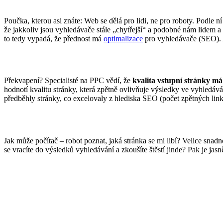
Poučka, kterou asi znáte: Web se dělá pro lidi, ne pro roboty. Podle 
že jakkoliv jsou vyhledávače stále „chytřejší“ a podobné nám lidem 
to tedy vypadá, že přednost má
optimalizace
pro vyhledávače (SEO). 
Překvapení? Specialisté na PPC vědí, že
kvalita vstupní stránky m
hodnotí kvalitu stránky, která zpětně ovlivňuje výsledky ve vyhledáv
předběhly stránky, co excelovaly z hlediska SEO (počet zpětných link
Jak může počítač – robot poznat, jaká stránka se mi libí? Velice snadno
se vracíte do výsledků vyhledávání a zkoušíte štěstí jinde? Pak je jas