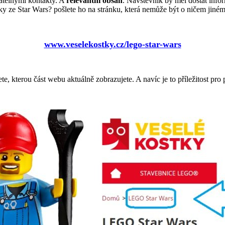
atelnými kontakty. A
relevantní obsah
. Návštěvník by měl dostat info
ze Star Wars? pošlete ho na stránku, která nemůže být o ničem jiném
www.veselekostky.cz/lego-star-wars
ete, kterou část webu aktuálně zobrazujete. A navíc je to příležitost pr