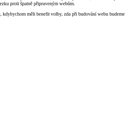
stezku proti špatně připraveným webům.
tě, kdybychom měli benefit volby, zda při budování webu budeme