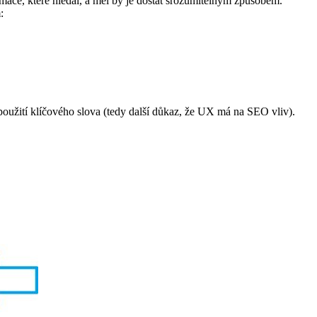
rmace, které hledal, a měl by je dostat srozumitelným způsobem.
:
o použití klíčového slova (tedy další důkaz, že UX má na SEO vliv).