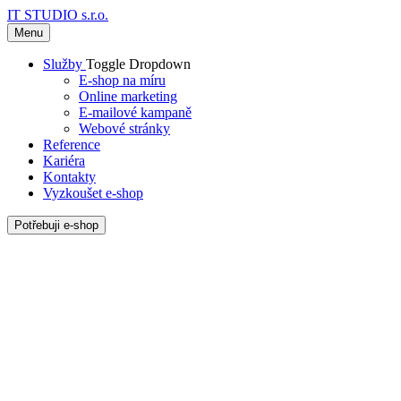
IT STUDIO s.r.o.
Menu
Služby
Toggle Dropdown
E-shop na míru
Online marketing
E-mailové kampaně
Webové stránky
Reference
Kariéra
Kontakty
Vyzkoušet e-shop
Potřebuji e-shop