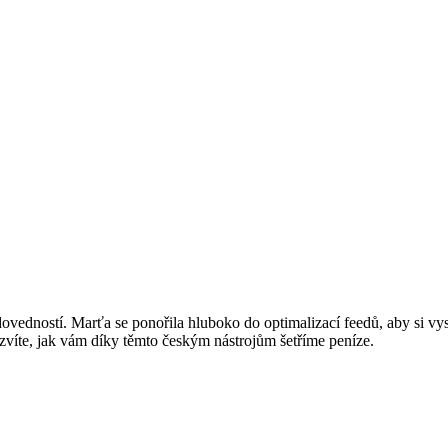
vedností. Marťa se ponořila hluboko do optimalizací feedů, aby si vys
víte, jak vám díky těmto českým nástrojům šetříme peníze.