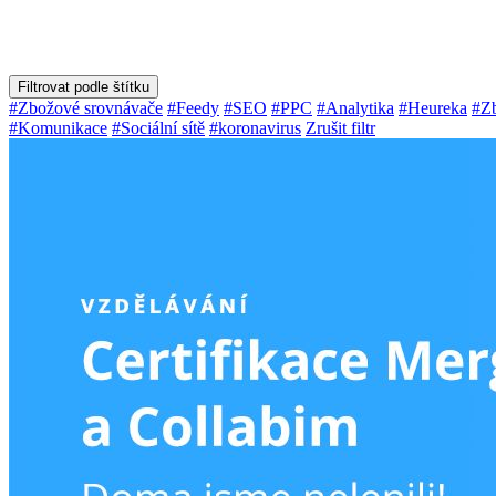
Filtrovat podle štítku
#Zbožové srovnávače
#Feedy
#SEO
#PPC
#Analytika
#Heureka
#Zb
#Komunikace
#Sociální sítě
#koronavirus
Zrušit filtr