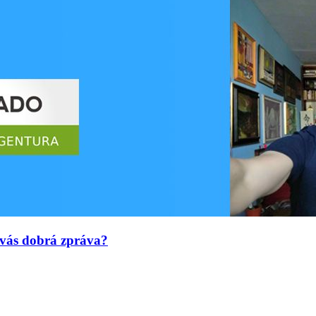
 vás dobrá zpráva?