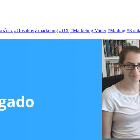
oží.cz
#Obsahový marketing
#UX
#Marketing Miner
#Mailing
#Konk