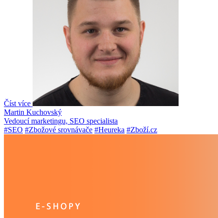
Číst více
Martin Kuchovský
Vedoucí marketingu, SEO specialista
#SEO
#Zbožové srovnávače
#Heureka
#Zboží.cz