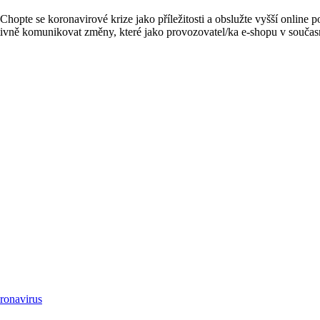
hopte se koronavirové krize jako příležitosti a obslužte vyšší online po
ektivně komunikovat změny, které jako provozovatel/ka e-shopu v současn
ronavirus