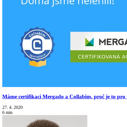
Máme certifikaci Mergado a Collabim, proč je to pro
27. 4. 2020
6 min