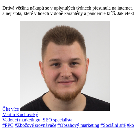
Drtivá většina nákupů se v uplynulých týdnech přesunula na internet. C
a nejistota, které v lidech v době karantény a pandemie klíčí. Jak ef
Číst více
Martin Kuchovský
Vedoucí marketingu, SEO specialista
#PPC
#Zbožové srovnávače
#Obsahový marketing
#Sociální sítě
#ko