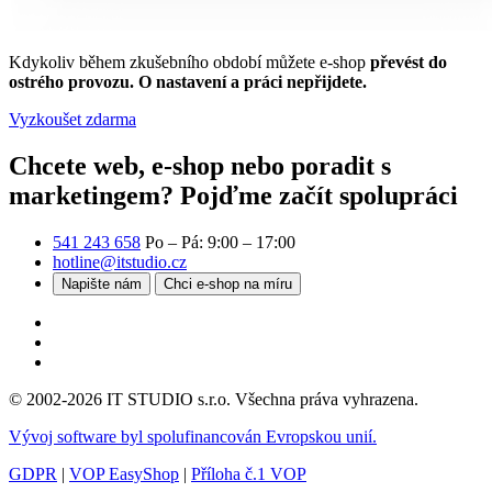
Kdykoliv během zkušebního období můžete e-shop
převést do
ostrého provozu. O nastavení a práci nepřijdete.
Vyzkoušet zdarma
Chcete web, e-shop nebo poradit s
marketingem?
Pojďme začít spolupráci
541 243 658
Po – Pá: 9:00 – 17:00
hotline@itstudio.cz
Napište nám
Chci e-shop na míru
© 2002-2026 IT STUDIO s.r.o. Všechna práva vyhrazena.
Vývoj software byl spolufinancován Evropskou unií.
GDPR
|
VOP EasyShop
|
Příloha č.1 VOP