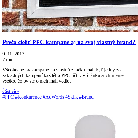
Prečo cieliť PPC kampane aj na svoj vlastný brand?
9. 11. 2017
7 min
Všeobecne by kampane na vlastnú značku mali byť jedny zo
základných kampaní každého PPC účtu. V článku si zhrnieme
všetko, čo by ste o nich mali vedieť.
Číst více
#PPC
#Konkurence
#AdWords
#Sklik
#Brand