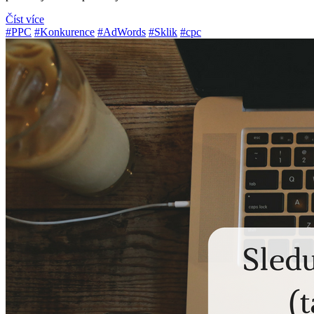
Číst více
#PPC
#Konkurence
#AdWords
#Sklik
#cpc