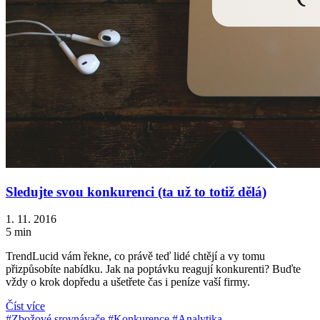
Sledujte svou konkurenci (ta už to totiž dělá)
1. 11. 2016
5 min
TrendLucid vám řekne, co právě teď lidé chtějí a vy tomu
přizpůsobíte nabídku. Jak na poptávku reagují konkurenti? Buďte
vždy o krok dopředu a ušetřete čas i peníze vaší firmy.
Číst více
#Zbožové srovnávače
#Konkurence
#Analytika