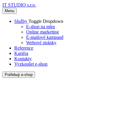
IT STUDIO s.r.o.
Menu
Služby
Toggle Dropdown
E-shop na míru
Online marketing
E-mailové kampaně
Webové stránky
Reference
Kariéra
Kontakty
Vyzkoušet e-shop
Potřebuji e-shop