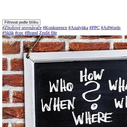
Filtrovat podle štítku
#Zbožové srovnávače
#Konkurence
#Analytika
#PPC
#AdWords
#Sklik
#cpc
#Brand
Zrušit filtr