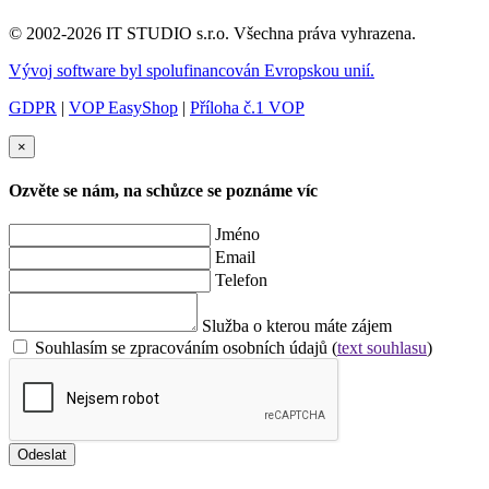
© 2002-2026 IT STUDIO s.r.o. Všechna práva vyhrazena.
Vývoj software byl spolufinancován Evropskou unií.
GDPR
|
VOP EasyShop
|
Příloha č.1 VOP
×
Ozvěte se nám, na schůzce se poznáme víc
Jméno
Email
Telefon
Služba o kterou máte zájem
Souhlasím se zpracováním osobních údajů (
text souhlasu
)
Odeslat