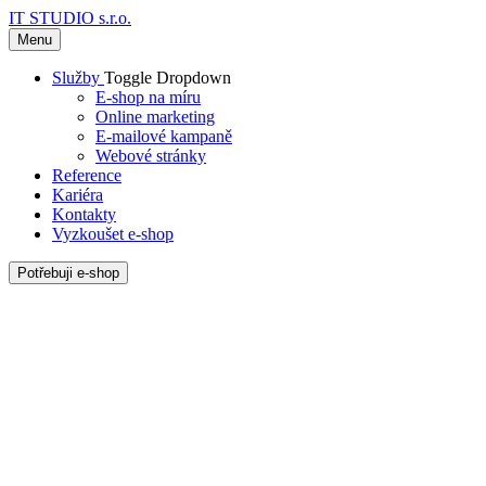
IT STUDIO s.r.o.
Menu
Služby
Toggle Dropdown
E-shop na míru
Online marketing
E-mailové kampaně
Webové stránky
Reference
Kariéra
Kontakty
Vyzkoušet e-shop
Potřebuji e-shop