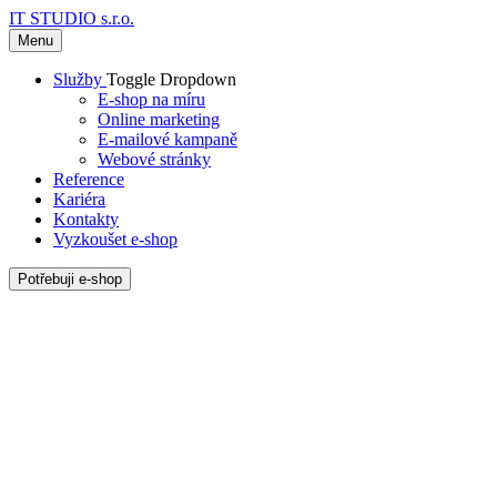
IT STUDIO s.r.o.
Menu
Služby
Toggle Dropdown
E-shop na míru
Online marketing
E-mailové kampaně
Webové stránky
Reference
Kariéra
Kontakty
Vyzkoušet e-shop
Potřebuji e-shop