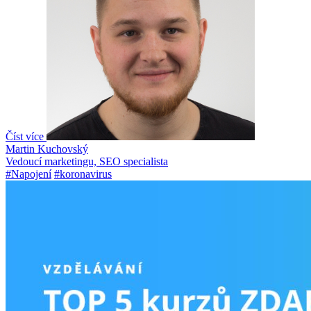
Číst více
Martin Kuchovský
Vedoucí marketingu, SEO specialista
#Napojení
#koronavirus