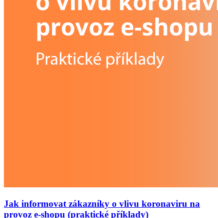
Jak informovat zákazníky o vlivu koronaviru na
provoz e-shopu (praktické příklady)