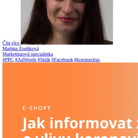
Číst více
Martina Zoubková
Marketingová specialistka
#PPC
#AdWords
#Sklik
#Facebook
#koronavirus