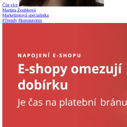
Číst více
Martina Zoubková
Marketingová specialistka
#Trendy
#koronavirus