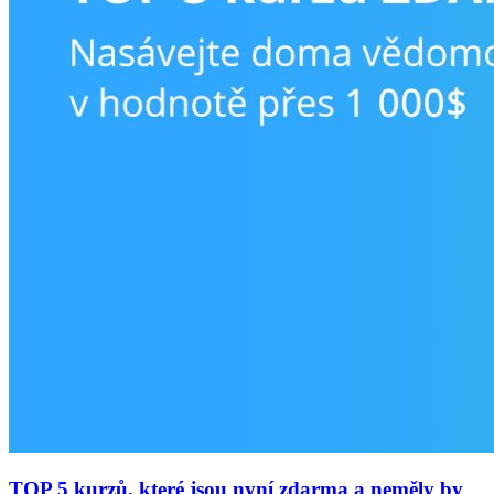
TOP 5 kurzů, které jsou nyní zdarma a neměly by