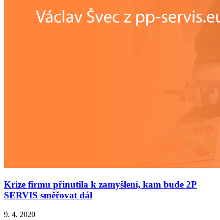
Krize firmu přinutila k zamyšlení, kam bude 2P
SERVIS směřovat dál
9. 4. 2020