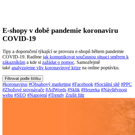
E-shopy v době pandemie koronaviru
COVID-19
Tipy a doporučení týkající se provozu e-shopů během pandemie
COVID-19. Radíme
jak komunikovat současnou situaci směrem k
zákazníkům
a kde si
zažádat o pomoc
. Samozřejmě
také
analyzujeme vliv koronavirové krize
na online poptávku.
Filtrovat podle štítku
#koronavirus
#Obsahový marketing
#Facebook
#Sociální sítě
#PPC
#Zbožové srovnávače
#AdWords
#Sklik
#Heureka
#Návštěvnost
webu
#SEO
#Napojení
#Trendy
Zrušit filtr