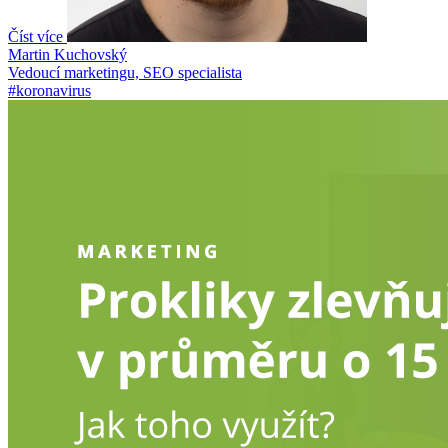
Číst více
Martin Kuchovský
Vedoucí marketingu, SEO specialista
#koronavirus