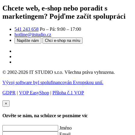
Chcete web, e-shop nebo poradit s
marketingem?
Pojďme začít spolupráci
541 243 658
Po – Pá: 9:00 – 17:00
hotline@itstudio.cz
Napište nám
Chci e-shop na míru
© 2002-2026 IT STUDIO s.r.o. Všechna práva vyhrazena.
Vývoj software byl spolufinancován Evropskou unií.
GDPR
|
VOP EasyShop
|
Příloha č.1 VOP
×
Ozvěte se nám, na schůzce se poznáme víc
Jméno
Email