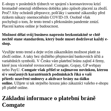
E-shopy v posledních týdnech ve spojení s koronavirovou krizí
hromadně omezují oblíbenou dobírku jako způsob placení za zboží.
Proč? Aby ochránili přepravce, pošťáky i samotné zákazníky před
rizikem nákazy onemocněním COVID-19. Osobně však
pochybuji o tom, že tento trend s překonáním pandemie zmizí.
Placení kartou online je budoucnost.
Možnost dělat svůj business naprosto bezkontaktně se chtě
nechtě stane standardem, který bude muset dodržovat každý e-
shop.
Využijte tento trend a dejte svým zákazníkům možnost platit za
zboží online. A taky bez složitého přepisování bankovních účtů a
variabilních symbolů. V Česku vám platební bránu zajistí 4 firmy,
které jsou víceméně rovnocenné: Comgate, Gopay, GP webpay
nebo PayU.
Comgate však přišel se zajímavou novinkou, kterou
si v současných karanténních podmínkách říká o vaši
přízeň: uzavření smlouvy a aktivace brány na dálku
online.
Užijete si tak stejného luxusu jako zákazníci vašeho e-shopu
při platbě online.
Základní informace o platební bráně
Comgate