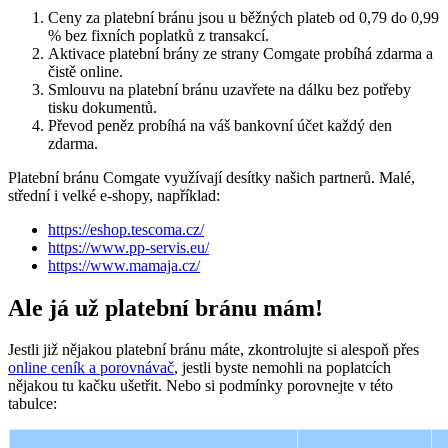
Ceny za platební bránu jsou u běžných plateb od 0,79 do 0,99
% bez fixních poplatků z transakcí.
Aktivace platební brány ze strany Comgate probíhá zdarma a
čistě online.
Smlouvu na platební bránu uzavřete na dálku bez potřeby
tisku dokumentů.
Převod peněz probíhá na váš bankovní účet každý den
zdarma.
Platební bránu Comgate využívají desítky našich partnerů. Malé,
střední i velké e-shopy, například:
https://eshop.tescoma.cz/
https://www.pp-servis.eu/
https://www.mamaja.cz/
Ale já už platební bránu mám!
Jestli již nějakou platební bránu máte, zkontrolujte si alespoň přes
online ceník a porovnávač
, jestli byste nemohli na poplatcích
nějakou tu kačku ušetřit. Nebo si podmínky porovnejte v této
tabulce: