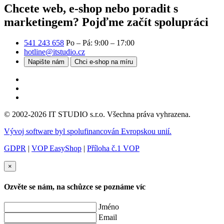
Chcete web, e-shop nebo poradit s
marketingem?
Pojďme začít spolupráci
541 243 658
Po – Pá: 9:00 – 17:00
hotline@itstudio.cz
Napište nám
Chci e-shop na míru
© 2002-2026 IT STUDIO s.r.o. Všechna práva vyhrazena.
Vývoj software byl spolufinancován Evropskou unií.
GDPR
|
VOP EasyShop
|
Příloha č.1 VOP
×
Ozvěte se nám, na schůzce se poznáme víc
Jméno
Email