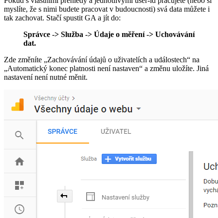
Pokud s vlastními přehledy a jednotlivými user-id pracujete (nebo si
myslíte, že s nimi budete pracovat v budoucnosti) svá data můžete i
tak zachovat. Stačí spustit GA a jít do:
Správce -> Služba -> Údaje o měření -> Uchovávání
dat.
Zde změníte „Zachovávání údajů o uživatelích a událostech“ na
„Automatický konec platnosti není nastaven“ a změnu uložíte. Jiná
nastavení není nutné měnit.