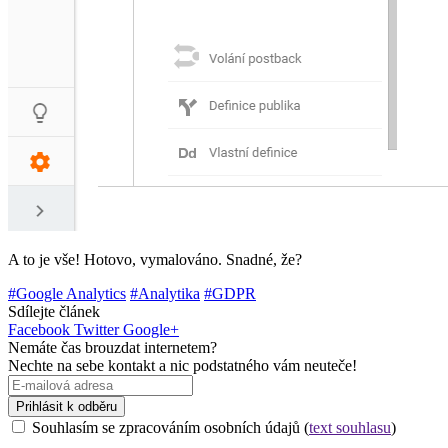
A to je vše! Hotovo, vymalováno. Snadné, že?
#Google Analytics
#Analytika
#GDPR
Sdílejte článek
Facebook
Twitter
Google+
Nemáte čas brouzdat internetem?
Nechte na sebe kontakt a nic podstatného vám neuteče!
Prihlásit k odběru
Souhlasím se zpracováním osobních údajů (
text souhlasu
)