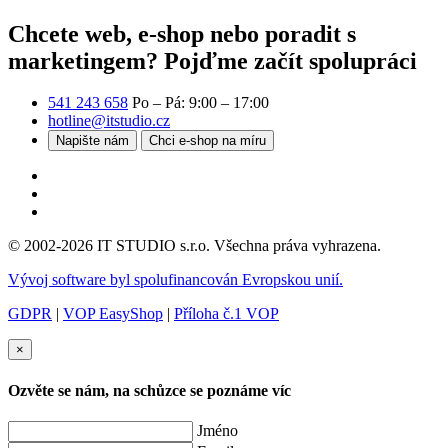
Chcete web, e-shop nebo poradit s
marketingem?
Pojďme začít spolupráci
541 243 658
Po – Pá: 9:00 – 17:00
hotline@itstudio.cz
Napište nám
Chci e-shop na míru
© 2002-2026 IT STUDIO s.r.o. Všechna práva vyhrazena.
Vývoj software byl spolufinancován Evropskou unií.
GDPR
|
VOP EasyShop
|
Příloha č.1 VOP
×
Ozvěte se nám, na schůzce se poznáme víc
Jméno