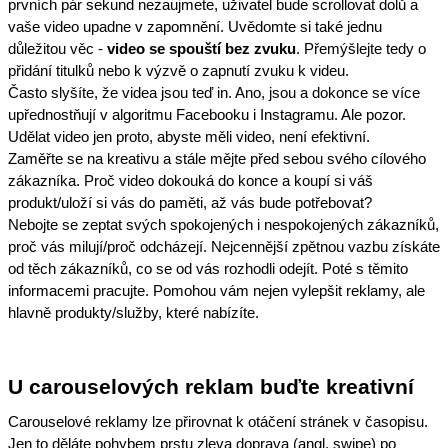
prvních pár sekund nezaujmete, uživatel bude scrollovat dolů a
vaše video upadne v zapomnění. Uvědomte si také jednu
důležitou věc -
video se spouští bez zvuku
. Přemýšlejte tedy o
přidání titulků nebo k výzvě o zapnutí zvuku k videu.
Často slyšíte, že videa jsou teď in. Ano, jsou a dokonce se více
upřednostňují v algoritmu Facebooku i Instagramu. Ale pozor.
Udělat video jen proto, abyste měli video, není efektivní.
Zaměřte se na kreativu a stále mějte před sebou svého cílového
zákazníka. Proč video dokouká do konce a koupí si váš
produkt/uloží si vás do paměti, až vás bude potřebovat?
Nebojte se zeptat svých spokojených i nespokojených zákazníků,
proč vás milují/proč odcházejí. Nejcennější zpětnou vazbu získáte
od těch zákazníků, co se od vás rozhodli odejít. Poté s těmito
informacemi pracujte. Pomohou vám nejen vylepšit reklamy, ale
hlavně produkty/služby, které nabízíte.
U carouselových reklam buďte kreativní
Carouselové reklamy lze přirovnat k otáčení stránek v časopisu.
Jen to děláte pohybem prstu zleva doprava (angl. swipe) po