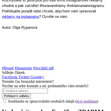
Rozmyslete si, jestli jsou pro vaši firmu Instagramové reklamy
vhodné a pak začněte! #huranareklamy #reklamanainstagramu
Potřebujete poradit nebo chcete, abychom vám spravovali
reklamy na instagramu
? Ozvěte se nám.
Autor: Olga Ryparová
#Brand
#Instagram
#Sociální sítě
Sdílejte článek
Facebook
Twitter
Google+
Nemáte čas brouzdat internetem?
Nechte na sebe kontakt a nic podstatného vám neuteče!
Prihlásit k odběru
Souhlasím se zpracováním osobních údajů (
text souhlasu
)