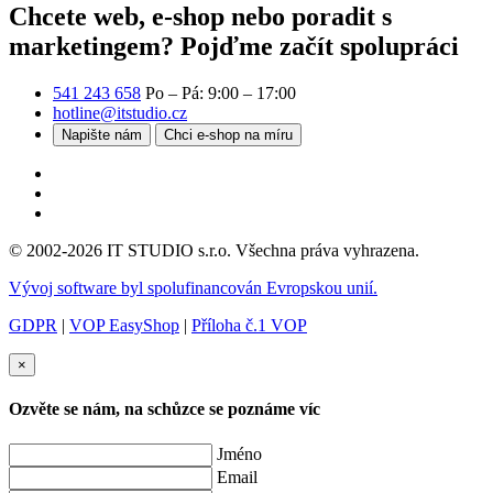
Chcete web, e-shop nebo poradit s
marketingem?
Pojďme začít spolupráci
541 243 658
Po – Pá: 9:00 – 17:00
hotline@itstudio.cz
Napište nám
Chci e-shop na míru
© 2002-2026 IT STUDIO s.r.o. Všechna práva vyhrazena.
Vývoj software byl spolufinancován Evropskou unií.
GDPR
|
VOP EasyShop
|
Příloha č.1 VOP
×
Ozvěte se nám, na schůzce se poznáme víc
Jméno
Email