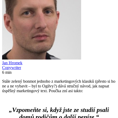
Jan Hromek
Copywriter
6 min
Stále zelený bonmot jednoho z marketingových klasiků (přesto si ho
ne a ne vybavit – byl to Ogilvy?) dává stručný návod, jak napsat
úspěšný marketingový text. Poučka zní asi takto:
„Vzpomeňte si, když jste ze studií psali
domů rodičům o další peníze.“