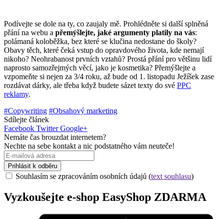
Podívejte se dole na ty, co zaujaly mě. Prohlédněte si další splněná
přání na webu a
přemýšlejte, jaké argumenty platily na vás
:
polámaná koloběžka, bez které se klučina nedostane do školy?
Obavy těch, které čeká vstup do opravdového života, kde nemají
nikoho? Neohrabanost prvních vztahů? Prostá přání pro většinu lidí
naprosto samozřejmých věcí, jako je kosmetika? Přemýšlejte a
vzpomeňte si nejen za 3/4 roku, až bude od 1. listopadu Ježíšek zase
rozdávat dárky, ale třeba když budete sázet texty do své
PPC
reklamy
.
#Copywriting
#Obsahový marketing
Sdílejte článek
Facebook
Twitter
Google+
Nemáte čas brouzdat internetem?
Nechte na sebe kontakt a nic podstatného vám neuteče!
Prihlásit k odběru
Souhlasím se zpracováním osobních údajů (
text souhlasu
)
Vyzkoušejte
e-shop
EasyShop ZDARMA