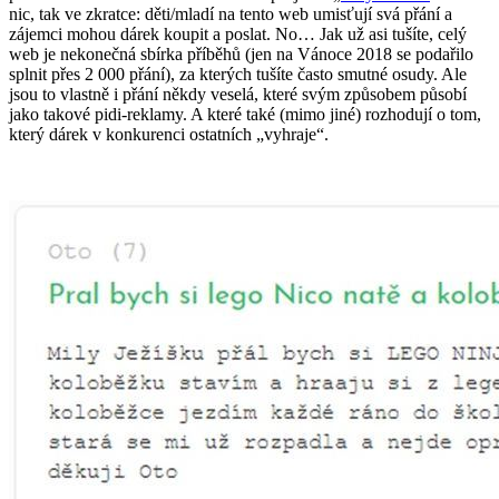
nic, tak ve zkratce: děti/mladí na tento web umisťují svá přání a
zájemci mohou dárek koupit a poslat. No… Jak už asi tušíte, celý
web je nekonečná sbírka příběhů (jen na Vánoce 2018 se podařilo
splnit přes 2 000 přání), za kterých tušíte často smutné osudy. Ale
jsou to vlastně i přání někdy veselá, které svým způsobem působí
jako takové pidi-reklamy. A které také (mimo jiné) rozhodují o tom,
který dárek v konkurenci ostatních „vyhraje“.