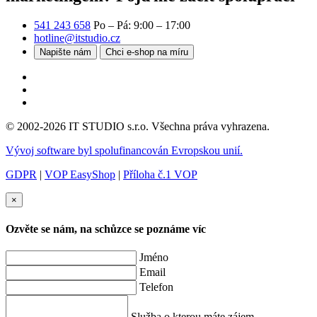
541 243 658
Po – Pá: 9:00 – 17:00
hotline@itstudio.cz
Napište nám
Chci e-shop na míru
© 2002-2026 IT STUDIO s.r.o. Všechna práva vyhrazena.
Vývoj software byl spolufinancován Evropskou unií.
GDPR
|
VOP EasyShop
|
Příloha č.1 VOP
×
Ozvěte se nám, na schůzce se poznáme víc
Jméno
Email
Telefon
Služba o kterou máte zájem