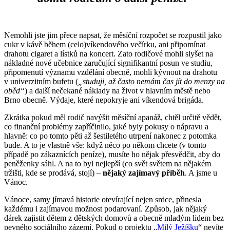
Nemohli jste jim přece napsat, že měsíční rozpočet se rozpustil jako
cukr v kávě během (celo)víkendového večírku, ani připomínat
drahotu cigaret a lístků na koncert. Zato rodičové mohli slyšet na
nákladné nové učebnice zaručující signifikantní posun ve studiu,
připomenutí významu vzdělání obecně, mohli kývnout na drahotu
v univerzitním bufetu (
„studuji, až často nemám čas jít do menzy na
oběd“
) a další nečekané náklady na život v hlavním městě nebo
Brno obecně. Výdaje, které nepokryje ani víkendová brigáda.
Zkrátka pokud měl rodič navýšit měsíční apanáž, chtěl určitě vědět,
co finanční problémy zapříčinilo, jaké byly pokusy o nápravu a
hlavně: co po tomto pěti až šestiletého utrpení nakonec z potomka
bude. A to je vlastně vše: když něco po někom chcete (v tomto
případě po zákaznících peníze), musíte ho nějak přesvědčit, aby do
peněženky sáhl. A na to byl nejlepší (co svět světem na nějakém
tržišti, kde se prodává, stojí) –
nějaký zajímavý příběh
. A jsme u
Vánoc.
Vánoce, samy jímavá historie otevírající nejen srdce, přinesla
každému i zajímavou možnost podarovaní. Způsob, jak nějaký
dárek zajistit dětem z dětských domovů a obecně mladým lidem bez
pevného sociálního zázemí. Pokud o projektu „
Milý Ježíšku
“ nevíte