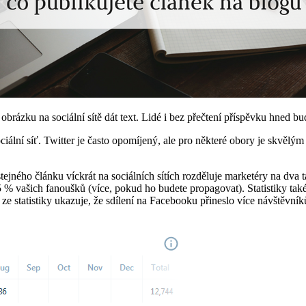
obrázku na sociální sítě dát text. Lidé i bez přečtení příspěvku hned b
ciální síť. Twitter je často opomíjený, ale pro některé obory je skvělý
jného článku víckrát na sociálních sítích rozděluje marketéry na dva tá
 vašich fanoušků (více, pokud ho budete propagovat). Statistiky také u
 ze statistiky ukazuje, že sdílení na Facebooku přineslo více návštěvní