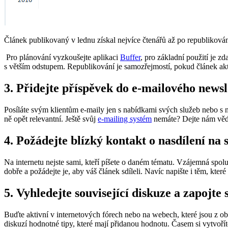
Článek publikovaný v lednu získal nejvíce čtenářů až po republikování
Pro plánování vyzkoušejte aplikaci
Buffer
, pro základní použití je z
s větším odstupem. Republikování je samozřejmostí, pokud článek aktua
3. Přidejte příspěvek do e-mailového newsl
Posíláte svým klientům e-maily jen s nabídkami svých služeb nebo s ni
ně opět relevantní. Ještě svůj
e-mailing systém
nemáte? Dejte nám vědě
4. Požádejte blízký kontakt o nasdílení na s
Na internetu nejste sami, kteří píšete o daném tématu. Vzájemná spol
dobře a požádejte je, aby váš článek sdíleli. Navíc napište i těm, které
5. Vyhledejte související diskuze a zapojte 
Buďte aktivní v internetových fórech nebo na webech, které jsou z ob
diskuzí hodnotné tipy, které mají přidanou hodnotu. Časem si vytvoříte