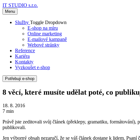
IT STUDIO s.r.o.
Menu
Služby
Toggle Dropdown
E-shop na míru
Online marketing
E-mailové kampaně
Webové stránky
Reference
Kariéra
Kontakty
Vyzkoušet e-shop
Potřebuji e-shop
8 věcí, které musíte udělat poté, co publik
18. 8. 2016
7 min
Právě jste zeditovali svůj článek (překlepy, gramatiku, formátování), p
publikovali.
Jen výborný obsah nezaručí, že se váš článek dostane k lidem. Psaní 