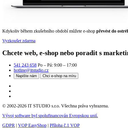
Kdykoliv během zkušebního období můžete e-shop
převést do ostré
Vyzkoušet zdarma
Chcete web, e-shop nebo poradit s market
541 243 658
Po – Pá: 9:00 – 17:00
hotline@itstudio.cz
Napište nám
Chci e-shop na míru
© 2002-2026 IT STUDIO s.r.o. Všechna práva vyhrazena.
Vývoj software byl spolufinancován Evropskou unií.
GDPR
|
VOP EasyShop
|
Příloha č.1 VOP