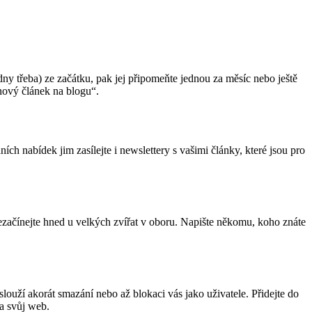
dny třeba) ze začátku, pak jej připomeňte jednou za měsíc nebo ještě
 nový článek na blogu“.
h nabídek jim zasílejte i newslettery s vašimi články, které jsou pro
Nezačínejte hned u velkých zvířat v oboru. Napište někomu, koho znáte
ouží akorát smazání nebo až blokaci vás jako uživatele. Přidejte do
na svůj web.