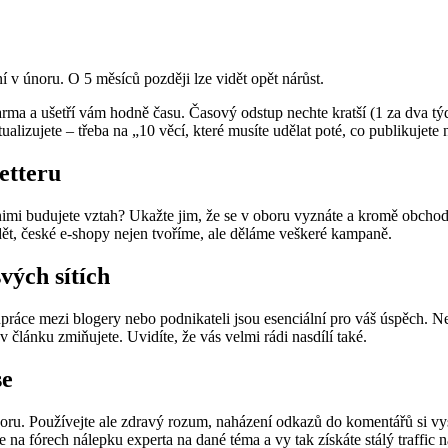
 v únoru. O 5 měsíců později lze vidět opět nárůst.
darma a ušetří vám hodně času. Časový odstup nechte kratší (1 za dva tý
lizujete – třeba na „10 věcí, které musíte udělat poté, co publikujete
etteru
mi budujete vztah? Ukažte jim, že se v oboru vyznáte a kromě obchodníc
t, české e-shopy nejen tvoříme, ale děláme veškeré kampaně.
vých sítích
upráce mezi blogery nebo podnikateli jsou esenciální pro váš úspěch. 
 v článku zmiňujete. Uvidíte, že vás velmi rádi nasdílí také.
se
oru. Používejte ale zdravý rozum, naházení odkazů do komentářů si vysl
 na fórech nálepku experta na dané téma a vy tak získáte stálý traffic 