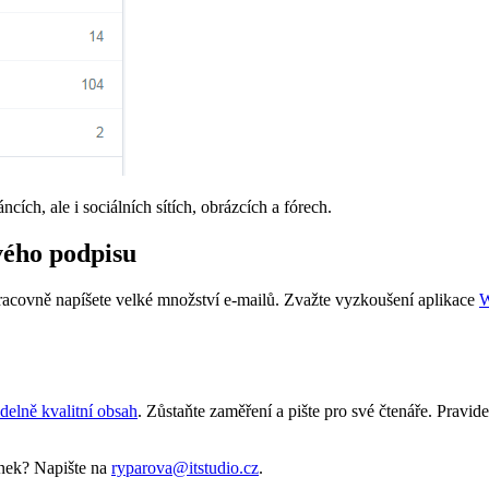
ích, ale i sociálních sítích, obrázcích a fórech.
vého podpisu
 pracovně napíšete velké množství e-mailů. Zvažte vyzkoušení aplikace
W
idelně kvalitní obsah
. Zůstaňte zaměření a pište pro své čtenáře. Pravid
ánek? Napište na
ryparova@itstudio.cz
.