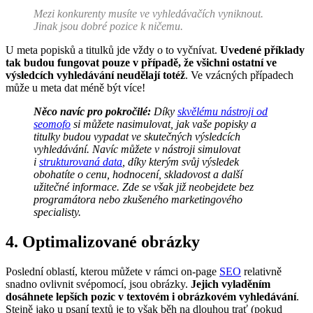
Mezi konkurenty musíte ve vyhledávačích vyniknout.
Jinak jsou dobré pozice k ničemu.
U meta popisků a titulků jde vždy o to vyčnívat.
Uvedené příklady
tak budou fungovat pouze v případě, že všichni ostatní ve
výsledcích vyhledávání neudělají totéž
. Ve vzácných případech
může u meta dat méně být více!
Něco navíc pro pokročilé:
Díky
skvělému nástroji od
seomofo
si můžete nasimulovat, jak vaše popisky a
titulky budou vypadat ve skutečných výsledcích
vyhledávání. Navíc můžete v nástroji simulovat
i
strukturovaná data
, díky kterým svůj výsledek
obohatíte o cenu, hodnocení, skladovost a další
užitečné informace. Zde se však již neobejdete bez
programátora nebo zkušeného marketingového
specialisty.
4. Optimalizované obrázky
Poslední oblastí, kterou můžete v rámci on-page
SEO
relativně
snadno ovlivnit svépomocí, jsou obrázky.
Jejich vyladěním
dosáhnete lepších pozic v textovém i obrázkovém vyhledávání
.
Stejně jako u psaní textů je to však běh na dlouhou trať (pokud