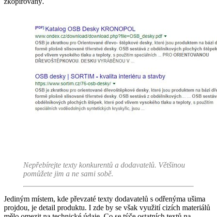
zkopírovaný.
Nepřebírejte texty konkurentů a dodavatelů. Většinou
pomůžete jim a ne sami sobě.
Jediným místem, kde převzaté texty dodavatelů s odřenýma ušima
projdou, je detail produktu. I zde by se však využití cizích materiálů
mělo omezit na technické údaje. Co se týče ostatních textů na