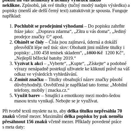
neklikne.
Způsobů, jak své titulky (tučný modrý nadpis výsledku) a
popisky (menší ale delší černý text) zatraktivnit je spousta. Funguje
například:
Pochlubit se prodejními výhodami
– Do popisku zahrňte
fráze jako: „Doprava zdarma“, „Zítra u vás doma“, „Jediný
prodejce značky ©“ apod.
Ohánět se čísly
– Čísla jsou zajímavá, úderná a dokáží
přesvědčit lépe než tisíc slov: Obohatit jimi můžete titulky i
popisky: „100 458 tenisek skladem“, „
1800 Kč
1200 Kč“,
„Nejlepší běžecké batohy 2019.“
Vyzívat k akci
– „Vyberte“, „Kupte“, „Získejte“ a podobné
výrazy nenápadně postrkují uživatele ke kliknutí právě na váš
odkaz ve výsledcích vyhledávání.
Zmínit značku
– Titulky obsahující název značky působí
důvěryhodněji. Osvědčená je například tato forma: „Mobilní
telefony, mobily | znacka.cz.“
Využít barev
– Smajlíci a emotikony mezi modro-šedou
masou textu vynikají. Nebojte se je využívat.
Při tvorbě textů myslete na to, aby
délka titulku nepřesáhla 70
znaků
včetně mezer. Maximální
délka popisku by pak neměla
přesáhnout 156 znaků
včetně mezer. Příklady povedené práce
s meta daty: