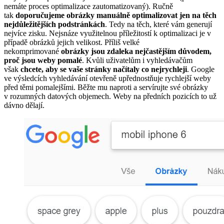
nemáte proces optimalizace zautomatizovaný). Ručně
tak
doporučujeme obrázky manuálně optimalizovat jen na těch
nejdůležitějších podstránkách
. Tedy na těch, které vám generují
nejvíce zisku. Nejsnáze využitelnou příležitostí k optimalizaci je v
případě obrázků jejich velikost. Příliš velké
nekomprimované
obrázky jsou zdaleka nejčastějším důvodem,
proč jsou weby pomalé
. Kvůli uživatelům i vyhledávačům
však
chcete, aby se vaše stránky načítaly co nejrychleji
. Google
ve výsledcích vyhledávání otevřeně upřednostňuje rychlejší weby
před těmi pomalejšími. Běžte mu naproti a servírujte své obrázky
v rozumných datových objemech. Weby na předních pozicích to už
dávno dělají.