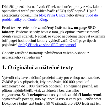
Důležitá poznámka na úvod: článek není určen pro ty z vás, kdo o
optimalizaci webů pro vyhledávače (SEO) slyší poprvé. Úplné
začátečníky odkazuji na
blog Pavla Ungra
nebo skvělý
úvod do
problematiky od ContentKing
.
První text ze série bude
zaměřený čistě na tzv. on-page SEO
faktory
. Budeme se tedy bavit o tom, jak optimalizovat samotný
obsah vašich stránek. Naopak se vůbec nebudeme zabývat externími
(off-page) hodnotícími faktory vyhledávačů. O off-page tipech
pojednává
druhý článek ze série SEO svépomocí
.
Co tedy zaručeně nastartuje návštěvnost vašeho e-shopu z
neplaceného vyhledávání?
1. Originální a užitečné texty
Vytvořit chytlavé a účinné prodejní texty pro e-shop není snadné.
Zvláště pak v případech, kdy prodáváte 100 000 produktů
rozdělených do 1 000 různých oddělení. To nejméně pracné, ale
přitom nejdůležitější, však zvládnete i bez vlastního
copywritera.
Stačí
nekopírovat texty dodavatelů či konkurentů
.
Vyhledávače poznají, kdo byl první a kdo si chtěl jen ulehčit práci.
Dokonce i žádný text bude v 99 % případů pro SEO lepší než ten