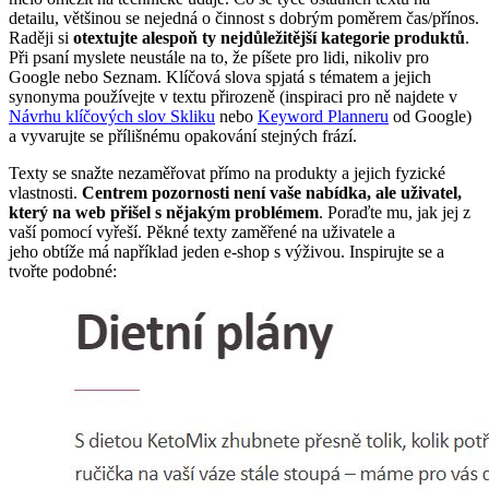
detailu, většinou se nejedná o činnost s dobrým poměrem čas/přínos.
Raději si
otextujte alespoň ty nejdůležitější kategorie produktů
.
Při psaní myslete neustále na to, že píšete pro lidi, nikoliv pro
Google nebo Seznam. Klíčová slova spjatá s tématem a jejich
synonyma používejte v textu přirozeně (inspiraci pro ně najdete v
Návrhu klíčových slov Skliku
nebo
Keyword Planneru
od Google)
a vyvarujte se přílišnému opakování stejných frází.
Texty se snažte nezaměřovat přímo na produkty a jejich fyzické
vlastnosti.
Centrem pozornosti není vaše nabídka, ale uživatel,
který na web přišel s nějakým problémem
. Poraďte mu, jak jej z
vaší pomocí vyřeší. Pěkné texty zaměřené na uživatele a
jeho obtíže má například jeden e-shop s výživou. Inspirujte se a
tvořte podobné: