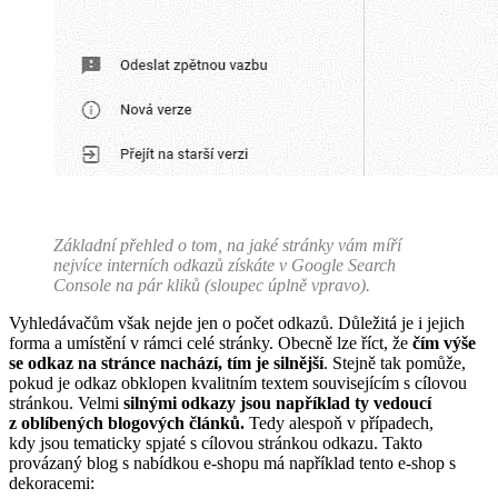
Základní přehled o tom, na jaké stránky vám míří
nejvíce interních odkazů získáte v Google Search
Console na pár kliků (sloupec úplně vpravo).
Vyhledávačům však nejde jen o počet odkazů. Důležitá je i jejich
forma a umístění v rámci celé stránky. Obecně lze říct, že
čím výše
se odkaz na stránce nachází, tím je silnější
. Stejně tak pomůže,
pokud je odkaz obklopen kvalitním textem souvisejícím s cílovou
stránkou. Velmi
silnými odkazy jsou například ty vedoucí
z oblíbených blogových článků.
Tedy alespoň v případech,
kdy jsou tematicky spjaté s cílovou stránkou odkazu. Takto
provázaný blog s nabídkou e-shopu má například tento e-shop s
dekoracemi: