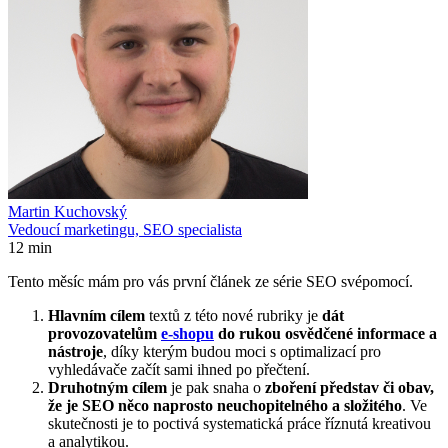
Martin Kuchovský
Vedoucí marketingu, SEO specialista
12 min
Tento měsíc mám pro vás první článek ze série SEO svépomocí.
Hlavním cílem
textů z této nové rubriky je
dát
provozovatelům
e-shopu
do rukou osvědčené informace a
nástroje
, díky kterým budou moci s optimalizací pro
vyhledávače začít sami ihned po přečtení.
Druhotným cílem
je pak snaha o
zboření představ či obav,
že je SEO něco naprosto neuchopitelného a složitého
. Ve
skutečnosti je to poctivá systematická práce říznutá kreativou
a analytikou.