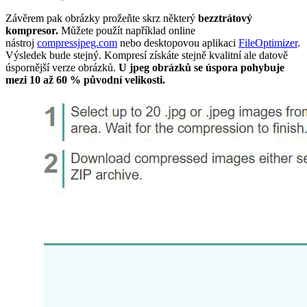
Závěrem pak obrázky prožeňte skrz některý
bezztrátový
kompresor.
Můžete použít například online
nástroj
compressjpeg.com
nebo desktopovou aplikaci
FileOptimizer
.
Výsledek bude stejný. Kompresí získáte stejně kvalitní ale datově
úspornější verze obrázků.
U jpeg obrázků se úspora pohybuje
mezi 10 až 60 % původní velikosti.