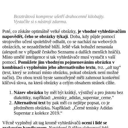
Bezztrátová komprese ušetří drahocenné kilobajty.
Vystačíte si s nástroji zdarma.
Poté, co získáte optimálně velké obrázky,
je vhodné vyhledávačům
napovědět, čeho se obrázky týkají
. Doba, kdy půjde pomocí
strojového učení spolehlivě odhalit, co se nachází na webových
obrázcích, se nezadržitelně blíží. Ještě však bohužel nenastala
(alespoň ne v případě českého Seznamu a dalších menších hráčů).
Místo umělé inteligence si tak vyhledávače musí vystačit s vaší
pomocí.
Pomůžete jim vhodným pojmenováním obrázku v
kombinaci s vyplněním jeho alternativního textu
, tvz. „
alt tag
“
(text, který se zobrazí místo obrázku, pokud obrázek není možné
načíst). Do obou textů byste samozřejmě měli zahrnout konkrétní
klíčová slova, na která obrázky a celým obsahem stránek cílíte.
Název obrázku
by měl být krátký, výstižný a pro jistotu bez
diakritiky, například: „tenisky_adidas_superstar_cerne."
Alternativní text
by pak měl co nejlépe popsat, co je
předmětem obrázku
.
Například: „Černé tenisky Adidas
Superstar z kolekce 2019.“
Věcně vyplněný alt tag kromě vyhledávačů
ocení i lidé se
zrakovým handicapem
. Nevidomí či těžce slabozrací lidé