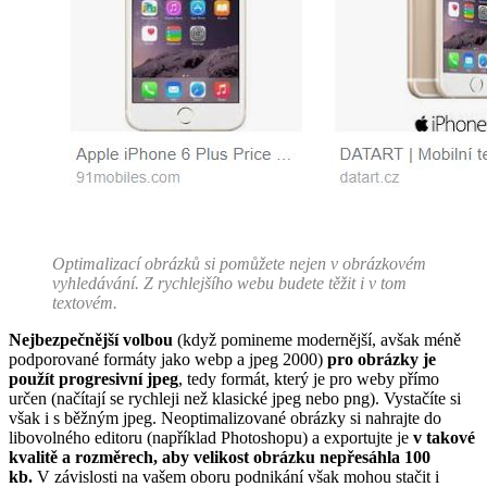
Optimalizací obrázků si pomůžete nejen v obrázkovém
vyhledávání. Z rychlejšího webu budete těžit i v tom
textovém.
Nejbezpečnější volbou
(když pomineme modernější, avšak méně
podporované formáty jako webp a jpeg 2000)
pro obrázky je
použít progresivní jpeg
, tedy formát, který je pro weby přímo
určen (načítají se rychleji než klasické jpeg nebo png). Vystačíte si
však i s běžným jpeg. Neoptimalizované obrázky si nahrajte do
libovolného editoru (například Photoshopu) a exportujte je
v takové
kvalitě a rozměrech, aby velikost obrázku nepřesáhla 100
kb.
V závislosti na vašem oboru podnikání však mohou stačit i