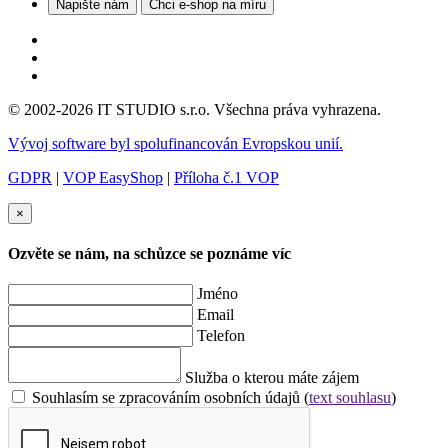
Napište nám
Chci e-shop na míru
© 2002-2026 IT STUDIO s.r.o. Všechna práva vyhrazena.
Vývoj software byl spolufinancován Evropskou unií.
GDPR
|
VOP EasyShop
|
Příloha č.1 VOP
×
Ozvěte se nám, na schůzce se poznáme víc
Jméno
Email
Telefon
Služba o kterou máte zájem
Souhlasím se zpracováním osobních údajů (
text souhlasu
)