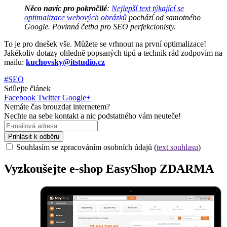
Něco navíc pro pokročilé
:
Nejlepší text týkající se
optimalizace webových obrázků
pochází od samotného
Google. Povinná četba pro SEO perfekcionisty.
To je pro dnešek vše. Můžete se vrhnout na první optimalizace!
Jakékoliv dotazy ohledně popsaných tipů a technik rád zodpovím na
mailu:
kuchovsky@itstudio.cz
#SEO
Sdílejte článek
Facebook
Twitter
Google+
Nemáte čas brouzdat internetem?
Nechte na sebe kontakt a nic podstatného vám neuteče!
Prihlásit k odběru
Souhlasím se zpracováním osobních údajů (
text souhlasu
)
Vyzkoušejte
e-shop
EasyShop ZDARMA