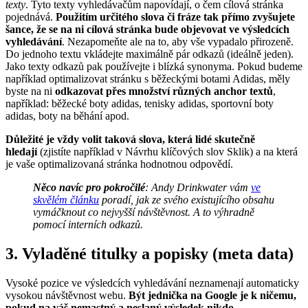
texty
. Tyto texty vyhledávačům napovídají, o čem cílová stránka
pojednává.
Použitím určitého slova či fráze tak přímo zvyšujete
šance, že se na ni cílová stránka bude objevovat ve výsledcích
vyhledávání
. Nezapomeňte ale na to, aby vše vypadalo přirozeně.
Do jednoho textu vkládejte maximálně pár odkazů (ideálně jeden).
Jako texty odkazů pak používejte i blízká synonyma. Pokud budeme
například optimalizovat stránku s běžeckými botami Adidas, měly
byste na ni
odkazovat přes množství různých anchor textů
,
například: běžecké boty adidas, tenisky adidas, sportovní boty
adidas, boty na běhání apod.
Důležité je vždy volit taková slova, která lidé skutečně
hledají
(zjistíte například v Návrhu klíčových slov Sklik) a na která
je vaše optimalizovaná stránka hodnotnou odpovědí.
Něco navíc pro pokročilé
: Andy Drinkwater vám
ve
skvělém článku
poradí, jak ze svého existujícího obsahu
vymáčknout co nejvyšší návštěvnost. A to výhradně
pomocí interních odkazů.
3. Vyladěné titulky a popisky (meta data)
Vysoké pozice ve výsledcích vyhledávání neznamenají automaticky
vysokou návštěvnost webu.
Být jednička na Google je k ničemu,
pokud na váš nemastný a neslaný výsledek nikdo