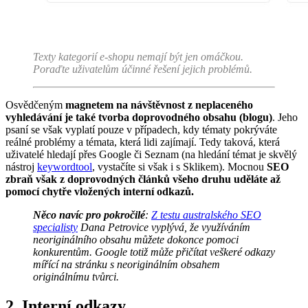
Texty kategorií e-shopu nemají být jen omáčkou.
Poraďte uživatelům účinné řešení jejich problémů.
Osvědčeným
magnetem na návštěvnost z neplaceného
vyhledávání je také tvorba doprovodného obsahu (blogu)
. Jeho
psaní se však vyplatí pouze v případech, kdy tématy pokrýváte
reálné problémy a témata, která lidi zajímají. Tedy taková, která
uživatelé hledají přes Google či Seznam (na hledání témat je skvělý
nástroj
keywordtool
, vystačíte si však i s Sklikem). Mocnou
SEO
zbraň však z doprovodných článků všeho druhu uděláte až
pomocí chytře vložených interní odkazů.
Něco navíc pro pokročilé
:
Z testu australského SEO
specialisty
Dana Petrovice vyplývá, že využíváním
neoriginálního obsahu můžete dokonce pomoci
konkurentům. Google totiž může přičítat veškeré odkazy
mířící na stránku s neoriginálním obsahem
originálnímu tvůrci.
2. Interní odkazy