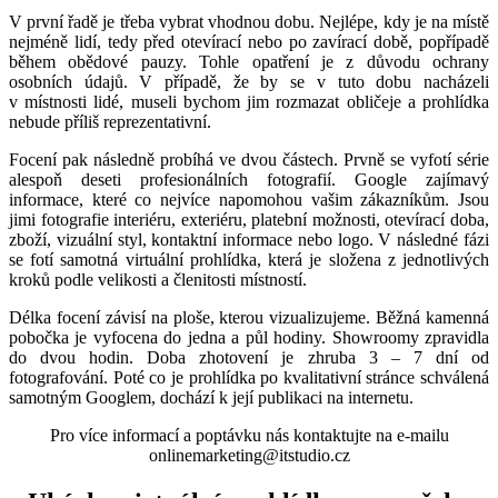
V první řadě je třeba vybrat vhodnou dobu. Nejlépe, kdy je na místě
nejméně lidí, tedy před otevírací nebo po zavírací době, popřípadě
během obědové pauzy. Tohle opatření je z důvodu ochrany
osobních údajů. V případě, že by se v tuto dobu nacházeli
v místnosti lidé, museli bychom jim rozmazat obličeje a prohlídka
nebude příliš reprezentativní.
Focení pak následně probíhá ve dvou částech. Prvně se vyfotí série
alespoň deseti profesionálních fotografií. Google zajímavý
informace, které co nejvíce napomohou vašim zákazníkům. Jsou
jimi fotografie interiéru, exteriéru, platební možnosti, otevírací doba,
zboží, vizuální styl, kontaktní informace nebo logo. V následné fázi
se fotí samotná virtuální prohlídka, která je složena z jednotlivých
kroků podle velikosti a členitosti místností.
Délka focení závisí na ploše, kterou vizualizujeme. Běžná kamenná
pobočka je vyfocena do jedna a půl hodiny. Showroomy zpravidla
do dvou hodin. Doba zhotovení je zhruba 3 – 7 dní od
fotografování. Poté co je prohlídka po kvalitativní stránce schválená
samotným Googlem, dochází k její publikaci na internetu.
Pro více informací a poptávku nás kontaktujte na e-mailu
onlinemarketing@itstudio.cz