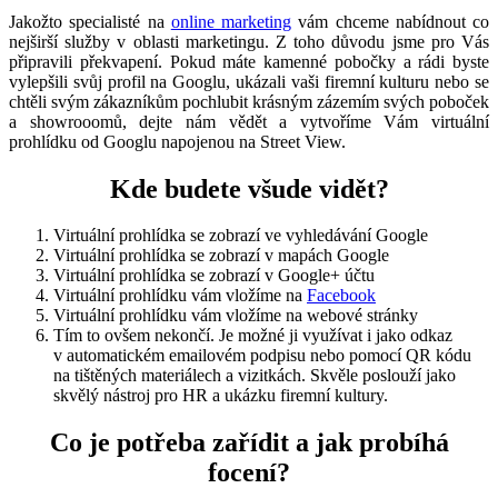
Jakožto specialisté na
online marketing
vám chceme nabídnout co
nejširší služby v oblasti marketingu. Z toho důvodu jsme pro Vás
připravili překvapení. Pokud máte kamenné pobočky a rádi byste
vylepšili svůj profil na Googlu, ukázali vaši firemní kulturu nebo se
chtěli svým zákazníkům pochlubit krásným zázemím svých poboček
a showrooomů, dejte nám vědět a vytvoříme Vám virtuální
prohlídku od Googlu napojenou na Street View.
Kde budete všude vidět?
Virtuální prohlídka se zobrazí ve vyhledávání Google
Virtuální prohlídka se zobrazí v mapách Google
Virtuální prohlídka se zobrazí v Google+ účtu
Virtuální prohlídku vám vložíme na
Facebook
Virtuální prohlídku vám vložíme na webové stránky
Tím to ovšem nekončí. Je možné ji využívat i jako odkaz
v automatickém emailovém podpisu nebo pomocí QR kódu
na tištěných materiálech a vizitkách. Skvěle poslouží jako
skvělý nástroj pro HR a ukázku firemní kultury.
Co je potřeba zařídit a jak probíhá
focení?