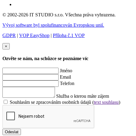
© 2002-2026 IT STUDIO s.r.o. Všechna práva vyhrazena.
Vývoj software byl spolufinancován Evropskou unií.
GDPR
|
VOP EasyShop
|
Příloha č.1 VOP
×
Ozvěte se nám, na schůzce se poznáme víc
Jméno
Email
Telefon
Služba o kterou máte zájem
Souhlasím se zpracováním osobních údajů (
text souhlasu
)
Odeslat