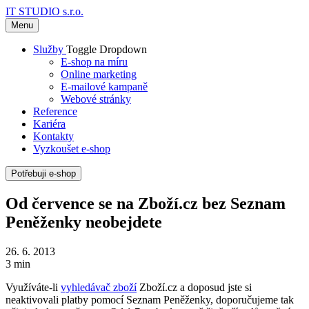
IT STUDIO s.r.o.
Menu
Služby
Toggle Dropdown
E-shop na míru
Online marketing
E-mailové kampaně
Webové stránky
Reference
Kariéra
Kontakty
Vyzkoušet e-shop
Potřebuji e-shop
Od července se na Zboží.cz bez Seznam
Peněženky neobejdete
26. 6. 2013
3 min
Využíváte-li
vyhledávač zboží
Zboží.cz a doposud jste si
neaktivovali platby pomocí Seznam Peněženky, doporučujeme tak