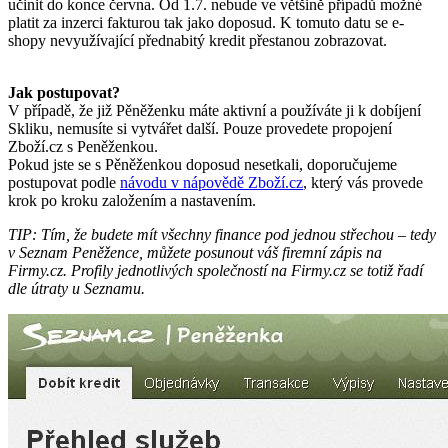
učinit do konce června. Od 1.7. nebude ve většině případů možné
platit za inzerci fakturou tak jako doposud. K tomuto datu se e-
shopy nevyužívající přednabitý kredit přestanou zobrazovat.
Jak postupovat?
V případě, že již Pěněženku máte aktivní a používáte ji k dobíjení
Skliku, nemusíte si vytvářet další. Pouze provedete propojení
Zboží.cz s Peněženkou.
Pokud jste se s Pěněženkou doposud nesetkali, doporučujeme
postupovat podle
návodu v nápovědě Zboží.cz
, který vás provede
krok po kroku založením a nastavením.
TIP: Tím, že budete mít všechny finance pod jednou střechou – tedy
v Seznam Peněžence, můžete posunout váš firemní zápis na
Firmy.cz. Profily jednotlivých společností na Firmy.cz se totiž řadí
dle útraty u Seznamu.