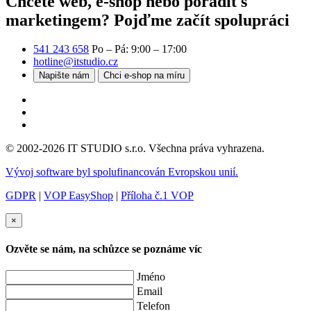
Chcete web, e-shop nebo poradit s
marketingem?
Pojďme začít spolupráci
541 243 658
Po – Pá: 9:00 – 17:00
hotline@itstudio.cz
Napište nám
Chci e-shop na míru
© 2002-2026 IT STUDIO s.r.o. Všechna práva vyhrazena.
Vývoj software byl spolufinancován Evropskou unií.
GDPR
|
VOP EasyShop
|
Příloha č.1 VOP
×
Ozvěte se nám, na schůzce se poznáme víc
Jméno
Email
Telefon