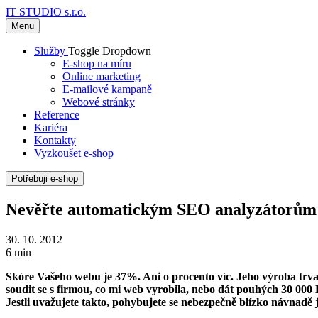
IT STUDIO s.r.o.
Menu
Služby
Toggle Dropdown
E-shop na míru
Online marketing
E-mailové kampaně
Webové stránky
Reference
Kariéra
Kontakty
Vyzkoušet e-shop
Potřebuji e-shop
Nevěřte automatickým SEO analyzátorům
30. 10. 2012
6 min
Skóre Vašeho webu je 37%. Ani o procento víc. Jeho výroba trvala
soudit se s firmou, co mi web vyrobila, nebo dát pouhých 30 0
Jestli uvažujete takto, pohybujete se nebezpečně blízko návnadě