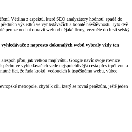
měření. Většina z aspektů, které SEO analyzátory hodnotí, spadá do
předních výsledků ve vyhledávačích a bohaté návštěvnosti. Tyto dvě
alé peníze nechat opravit web od nějaké firmy, vezměte do hrsti selský
ale vyhledávače z naprosto dokonalých webů vybraly vždy ten
ci alespoň přou, jak velkou mají váhu. Google navíc svoje rovnice
spěchu ve vyhledávačích vede nejspolehlivější cesta přes trpělivou a
 nutné říci, že řada kroků, vedoucích k úspěšnému webu, vůbec
vropské metropole, chybí k cíli, který se rovná penězům, ještě jeden