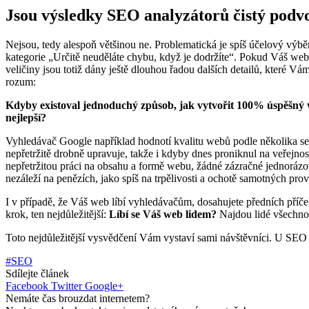
Jsou výsledky SEO analyzátorů čistý podv
Nejsou, tedy alespoň většinou ne. Problematická je spíš účelový výběr
kategorie „Určitě neuděláte chybu, když je dodržíte“. Pokud Váš we
veličiny jsou totiž dány ještě dlouhou řadou dalších detailů, které V
rozum:
Kdyby existoval jednoduchý způsob, jak vytvořit 100% úspěšný we
nejlepší?
Vyhledávač Google například hodnotí kvalitu webů podle několika set k
nepřetržitě drobně upravuje, takže i kdyby dnes proniknul na veřejno
nepřetržitou práci na obsahu a formě webu, žádné zázračné jednoráz
nezáleží na penězích, jako spíš na trpělivosti a ochotě samotných p
I v případě, že Váš web líbí vyhledávačům, dosahujete předních příče
krok, ten nejdůležitější:
Líbí se Váš web lidem?
Najdou lidé všechno,
Toto nejdůležitější vysvědčení Vám vystaví sami návštěvníci. U SEO
#SEO
Sdílejte článek
Facebook
Twitter
Google+
Nemáte čas brouzdat internetem?