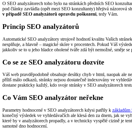
O SEO analyzátorech toho bylo na stránkách předních SEO konzultant
pod články zavládla (opět mezi SEO konzultanty) hřejivá názorová sho
v případě SEO analyzátorů opravdu poškozeni
, tedy Vám.
Princip SEO analyzátorů
Automatické SEO analyzátory strojově hodnotí kvalitu Vašich stráne
nesplňuje, a hlavně – magické skóre v procentech. Pokud Váš výslede
jakkoliv se to u jeho hladce oholené tváře zdá být nemožné, směje se 
Co se ze SEO analyzátoru dozvíte
Váš web pravděpodobně obsahuje desítky chyb v html, naopak ale neo
příliš málo odkazů, stránky nejsou dostatečně indexovány ve vyhledá
dostane prakticky každý, kdo svoje stránky v SEO analyzátorech test
Co Vám SEO analyzátor neřekne
Parametry hodnocené v SEO analyzátorech kdysi patřily k
základům
konečný výsledek ve vyhledávačích ale klesá den za dnem, jak se vyh
které by v analyzátorech propadly, a v technicky vyspělé cizině je t
samotné dno hodnocení.