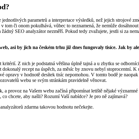
od?
 jednotlivých parametrů a interpretace výsledků, než jejich strojové z
b v tom či onom pokulhává, vůbec to neznamená, že nemůže dosáhnout 
ám žádný SEO analyzátor nezměří. Pokud tedy zvažujete, jestli si za nem
b, asi by jich na českém trhu již dnes fungovaly tisíce. Jak by 
ritérií. Z nich je podstatná většina úplně tajná a u zbytku se odborní
st dokonalý recept na úspěch, za měsíc by znovu nebyl stoprocentní. K ú
ové opravy v hodnotě desítek tisíc nepomohou. V tomto bodě je naopak
rovozovatelů webu se svým stránkám pravidelně věnovat.
k, a provoz na Vašem webu začíná připomínat letiště nějaké významné e
 co chcete, aby našli? Rozumí Vaší nabídce? Je pro ně zajímavá?
 analyzátorů zdarma takovou hodnotu nečekejte.