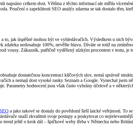
ů napsáno celkem dost. Většina z těchto informací ale mířila vícemén
da. Poučení o zapeklitosti SEO analýz zdarma se tak dostalo těm, kteří
k a to, jak úspěšné mohou být ve vyhledávačích. Výsledkem u nich býv
k zdaleka nedosahuje 100%, nevěšte hlavu. Díváte se totiž na zmíněno
pod vousy. Zákazník, patřičně vyděšený nízkým procentem v testu, je to
bsahuje dostatečnou koncentraci klíčových slov, nemá správně struktur
vačích a nemají dost vysoké ranky Seznam a Google. Vynechal jsem něc
uje. Parametry hodnocení jsou však často vybrány účelově a v některýc
 SEO
a jako takové se dostaly do povědomí širší laické veřejnosti. T
ledávače snaží zkvalitnit svoje postupy a poskytovat co nejrelevantně
ento trend ještě o krok dál – špičkové weby třeba v Německu nebo Britá