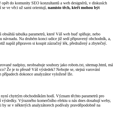
ě opět do komunity SEO konzultantů a web designérů, v diskusích
 se ve věci už sami orientují,
namísto těch, kteří mohou být
á obsáhlá tabulka parametrů, které Váš web buď splňuje, nebo
u návnadu. Na druhém konci udice již sedí připravený obchodník, a,
tiž napůl připraven si koupit zázračný lék, předražený a zbytečný.
ované nadpisy, neobsahuje soubory jako robots.txt, sitemap.html, má
o? Že je to přesně Váš výsledek? Nebojte se, stejná varování
h případech dokonce analyzátor vyloženě lže.
o se nyní chytrým obchodníkům hodí. Význam těchto parametrů pro
jší výsledky. Výrazného komerčního efektu u nás dnes dosahují weby,
nii by se v některých analyzátorech podívaly pravděpodobně na