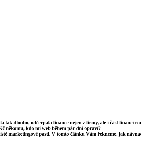
 tak dlouho, odčerpala finance nejen z firmy, ale i část financí 
00 Kč někomu, kdo mi web během pár dní opraví?
 jisté marketingové pasti. V tomto článku Vám řekneme, jak návnada