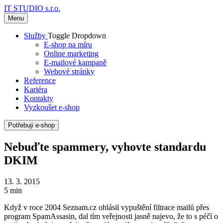
IT STUDIO s.r.o.
Menu
Služby
Toggle Dropdown
E-shop na míru
Online marketing
E-mailové kampaně
Webové stránky
Reference
Kariéra
Kontakty
Vyzkoušet e-shop
Potřebuji e-shop
Nebuďte spammery, vyhovte standardu
DKIM
13. 3. 2015
5 min
Když v roce 2004 Seznam.cz ohlásil vypuštění filtrace mailů přes
program SpamAssasin, dal tím veřejnosti jasně najevo, že to s péčí o