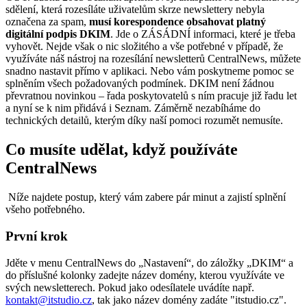
sdělení, která rozesíláte uživatelům skrze newslettery nebyla
označena za spam,
musí korespondence obsahovat platný
digitální podpis DKIM
. Jde o ZÁSÁDNÍ informaci, které je třeba
vyhovět. Nejde však o nic složitého a vše potřebné v případě, že
využíváte náš nástroj na rozesílání newsletterů CentralNews, můžete
snadno nastavit přímo v aplikaci. Nebo vám poskytneme pomoc se
splněním všech požadovaných podmínek. DKIM není žádnou
převratnou novinkou – řada poskytovatelů s ním pracuje již řadu let
a nyní se k nim přidává i Seznam. Záměrně nezabíháme do
technických detailů, kterým díky naší pomoci rozumět nemusíte.
Co musíte udělat, když používáte
CentralNews
Níže najdete postup, který vám zabere pár minut a zajistí splnění
všeho potřebného.
První krok
Jděte v menu CentralNews do „Nastavení“, do záložky „DKIM“ a
do příslušné kolonky zadejte název domény, kterou využíváte ve
svých newsletterech. Pokud jako odesílatele uvádíte např.
kontakt@itstudio.cz
, tak jako název domény zadáte "itstudio.cz".