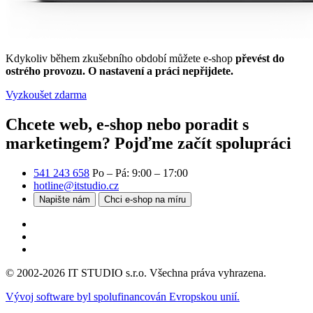
Kdykoliv během zkušebního období můžete e-shop
převést do
ostrého provozu. O nastavení a práci nepřijdete.
Vyzkoušet zdarma
Chcete web, e-shop nebo poradit s
marketingem?
Pojďme začít spolupráci
541 243 658
Po – Pá: 9:00 – 17:00
hotline@itstudio.cz
Napište nám
Chci e-shop na míru
© 2002-2026 IT STUDIO s.r.o. Všechna práva vyhrazena.
Vývoj software byl spolufinancován Evropskou unií.