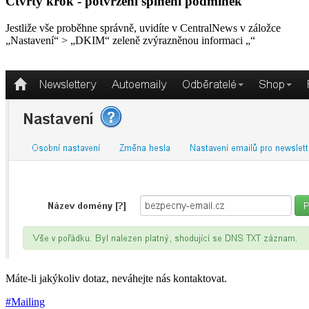
Čtvrtý krok - potvrzení splnění podmínek
Jestliže vše proběhne správně, uvidíte v CentralNews v záložce
„Nastavení“ > „DKIM“ zeleně zvýrazněnou informaci „“
Máte-li jakýkoliv dotaz, neváhejte nás kontaktovat.
#Mailing