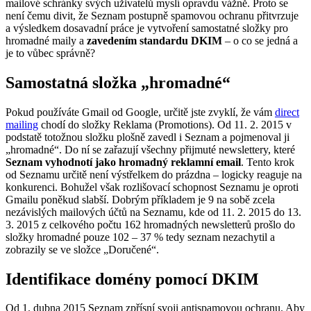
mailové schránky svých uživatelů myslí opravdu vážně. Proto se
není čemu divit, že Seznam postupně spamovou ochranu přitvrzuje
a výsledkem dosavadní práce je vytvoření samostatné složky pro
hromadné maily a
zavedením standardu DKIM
– o co se jedná a
je to vůbec správně?
Samostatná složka „hromadné“
Pokud používáte Gmail od Google, určitě jste zvyklí, že vám
direct
mailing
chodí do složky Reklama (Promotions). Od 11. 2. 2015 v
podstatě totožnou složku plošně zavedl i Seznam a pojmenoval ji
„hromadné“. Do ní se zařazují všechny přijmuté newslettery, které
Seznam vyhodnotí jako hromadný reklamní email
. Tento krok
od Seznamu určitě není výstřelkem do prázdna – logicky reaguje na
konkurenci. Bohužel však rozlišovací schopnost Seznamu je oproti
Gmailu poněkud slabší. Dobrým příkladem je 9 na sobě zcela
nezávislých mailových účtů na Seznamu, kde od 11. 2. 2015 do 13.
3. 2015 z celkového počtu 162 hromadných newsletterů prošlo do
složky hromadné pouze 102 – 37 % tedy seznam nezachytil a
zobrazily se ve složce „Doručené“.
Identifikace domény pomocí DKIM
Od 1. dubna 2015 Seznam zpřísní svoji antispamovou ochranu. Aby