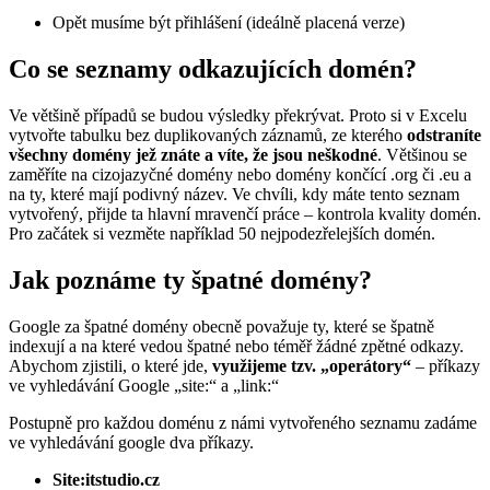
Opět musíme být přihlášení (ideálně placená verze)
Co se seznamy odkazujících domén?
Ve většině případů se budou výsledky překrývat. Proto si v Excelu
vytvořte tabulku bez duplikovaných záznamů, ze kterého
odstraníte
všechny domény jež znáte a víte, že jsou neškodné
. Většinou se
zaměříte na cizojazyčné domény nebo domény končící .org či .eu a
na ty, které mají podivný název. Ve chvíli, kdy máte tento seznam
vytvořený, přijde ta hlavní mravenčí práce – kontrola kvality domén.
Pro začátek si vezměte například 50 nejpodezřelejších domén.
Jak poznáme ty špatné domény?
Google za špatné domény obecně považuje ty, které se špatně
indexují a na které vedou špatné nebo téměř žádné zpětné odkazy.
Abychom zjistili, o které jde,
využijeme tzv. „operátory“
– příkazy
ve vyhledávání Google „site:“ a „link:“
Postupně pro každou doménu z námi vytvořeného seznamu zadáme
ve vyhledávání google dva příkazy.
Site:itstudio.cz