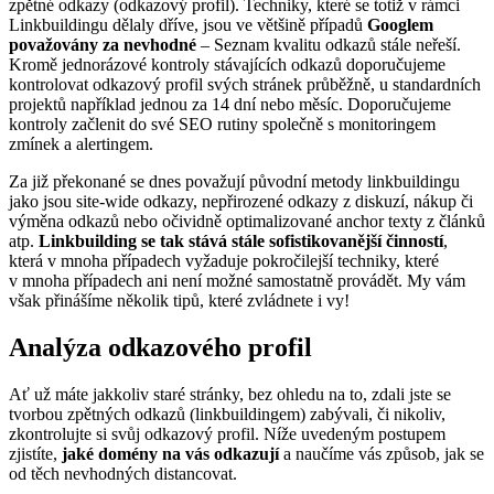
zpětné odkazy (odkazový profil). Techniky, které se totiž v rámci
Linkbuildingu dělaly dříve, jsou ve většině případů
Googlem
považovány za nevhodné
– Seznam kvalitu odkazů stále neřeší.
Kromě jednorázové kontroly stávajících odkazů doporučujeme
kontrolovat odkazový profil svých stránek průběžně, u standardních
projektů například jednou za 14 dní nebo měsíc. Doporučujeme
kontroly začlenit do své SEO rutiny společně s monitoringem
zmínek a alertingem.
Za již překonané se dnes považují původní metody linkbuildingu
jako jsou site-wide odkazy, nepřirozené odkazy z diskuzí, nákup či
výměna odkazů nebo očividně optimalizované anchor texty z článků
atp.
Linkbuilding se tak stává stále sofistikovanější činností
,
která v mnoha případech vyžaduje pokročilejší techniky, které
v mnoha případech ani není možné samostatně provádět. My vám
však přinášíme několik tipů, které zvládnete i vy!
Analýza odkazového profil
Ať už máte jakkoliv staré stránky, bez ohledu na to, zdali jste se
tvorbou zpětných odkazů (linkbuildingem) zabývali, či nikoliv,
zkontrolujte si svůj odkazový profil. Níže uvedeným postupem
zjistíte,
jaké domény na vás odkazují
a naučíme vás způsob, jak se
od těch nevhodných distancovat.