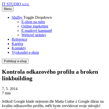
IT STUDIO s.r.o.
Menu
Služby
Toggle Dropdown
E-shop na míru
Online marketing
E-mailové kampaně
Webové stránky
Reference
Kariéra
Kontakty
Vyzkoušet e-shop
Potřebuji e-shop
Kontrola odkazového profilu a broken
linkbuilding
7. 5. 2014
7 min
Jelikož Google klade nejenom dle Matta Cuttse z Google důraz na
kvalitu odkazového profilu, měli byste zrevidovat svoje stávající