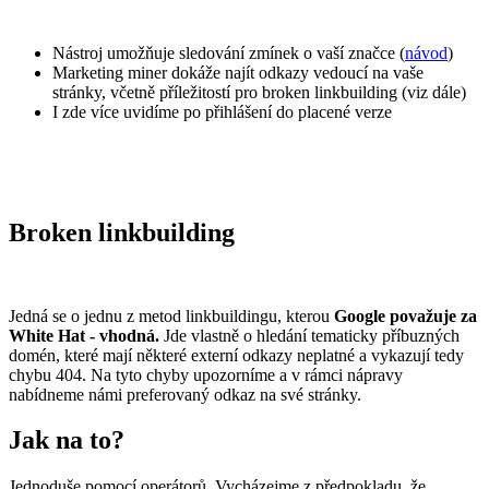
Nástroj umožňuje sledování zmínek o vaší značce (
návod
)
Marketing miner dokáže najít odkazy vedoucí na vaše
stránky, včetně příležitostí pro broken linkbuilding (viz dále)
I zde více uvidíme po přihlášení do placené verze
Broken linkbuilding
Jedná se o jednu z metod linkbuildingu, kterou
Google považuje za
White Hat - vhodná.
Jde vlastně o hledání tematicky příbuzných
domén, které mají některé externí odkazy neplatné a vykazují tedy
chybu 404. Na tyto chyby upozorníme a v rámci nápravy
nabídneme námi preferovaný odkaz na své stránky.
Jak na to?
Jednoduše pomocí operátorů. Vycházejme z předpokladu, že