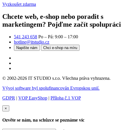
Vyzkoušet zdarma
Chcete web, e-shop nebo poradit s
marketingem?
Pojďme začít spolupráci
541 243 658
Po – Pá: 9:00 – 17:00
hotline@itstudio.cz
Napište nám
Chci e-shop na míru
© 2002-2026 IT STUDIO s.r.o. Všechna práva vyhrazena.
Vývoj software byl spolufinancován Evropskou unií.
GDPR
|
VOP EasyShop
|
Příloha č.1 VOP
×
Ozvěte se nám, na schůzce se poznáme víc