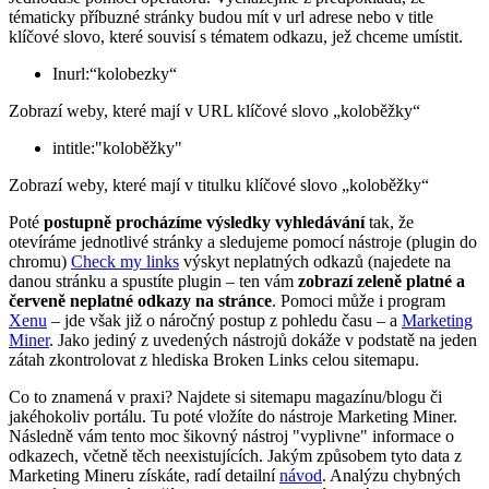
tématicky příbuzné stránky budou mít v url adrese nebo v title
klíčové slovo, které souvisí s tématem odkazu, jež chceme umístit.
Inurl:“kolobezky“
Zobrazí weby, které mají v URL klíčové slovo „koloběžky“
intitle:"koloběžky"
Zobrazí weby, které mají v titulku klíčové slovo „koloběžky“
Poté
postupně procházíme výsledky vyhledávání
tak, že
otevíráme jednotlivé stránky a sledujeme pomocí nástroje (plugin do
chromu)
Check my links
výskyt neplatných odkazů (najedete na
danou stránku a spustíte plugin – ten vám
zobrazí zeleně platné a
červeně neplatné odkazy na stránce
. Pomoci může i program
Xenu
– jde však již o náročný postup z pohledu času – a
Marketing
Miner
. Jako jediný z uvedených nástrojů dokáže v podstatě na jeden
zátah zkontrolovat z hlediska Broken Links celou sitemapu.
Co to znamená v praxi? Najdete si sitemapu magazínu/blogu či
jakéhokoliv portálu. Tu poté vložíte do nástroje Marketing Miner.
Následně vám tento moc šikovný nástroj "vyplivne" informace o
odkazech, včetně těch neexistujících. Jakým způsobem tyto data z
Marketing Mineru získáte, radí detailní
návod
. Analýzu chybných