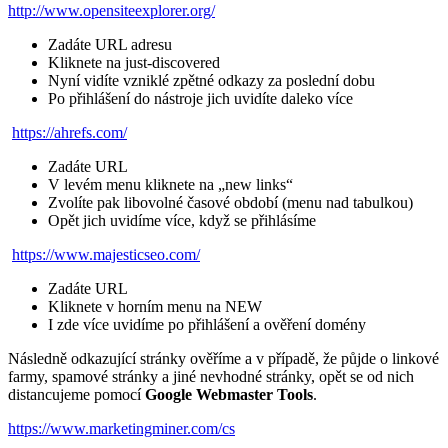
http://www.opensiteexplorer.org/
Zadáte URL adresu
Kliknete na just-discovered
Nyní vidíte vzniklé zpětné odkazy za poslední dobu
Po přihlášení do nástroje jich uvidíte daleko více
https://ahrefs.com/
Zadáte URL
V levém menu kliknete na „new links“
Zvolíte pak libovolné časové období (menu nad tabulkou)
Opět jich uvidíme více, když se přihlásíme
https://www.majesticseo.com/
Zadáte URL
Kliknete v horním menu na NEW
I zde více uvidíme po přihlášení a ověření domény
Následně odkazující stránky ověříme a v případě, že půjde o linkové
farmy, spamové stránky a jiné nevhodné stránky, opět se od nich
distancujeme pomocí
Google Webmaster Tools
.
https://www.marketingminer.com/cs