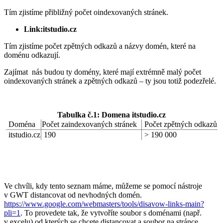
Tím zjistíme přibližný počet oindexovaných stránek.
Link:itstudio.cz
Tím zjistíme počet zpětných odkazů a názvy domén, které na
doménu odkazují.
Zajímat nás budou ty domény, které mají extrémně malý počet
oindexovaných stránek a zpětných odkazů – ty jsou totiž podezřelé.
Tabulka č.1: Domena itstudio.cz
Doména
Počet zaindexovaných stránek
Počet zpětných odkazů
itstudio.cz
190
> 190 000
Ve chvíli, kdy tento seznam máme, můžeme se pomocí nástroje
v GWT distancovat od nevhodných domén.
https://www.google.com/webmasters/tools/disavow-links-main?
pli=1
. To provedete tak, že vytvoříte soubor s doménami (např.
v excelu) od kterých se chcete distancovat a soubor na stránce