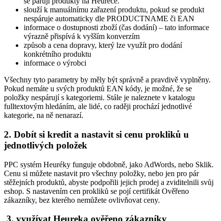
se párují produkty na Heurece.
slouží k manuálnímu zařazení produktu, pokud se produkt
nespáruje automaticky dle PRODUCTNAME či EAN
informace o dostupnosti zboží (čas dodání) – tato informace
výrazně přispívá k vyšším konverzím
způsob a cena dopravy, který lze využít pro dodání
konkrétního produktu
informace o výrobci
Všechny tyto parametry by měly být správně a pravdivě vyplněny.
Pokud nemáte u svých produktů EAN kódy, je možné, že se
položky nespárují s kategoriemi. Stále je naleznete v katalogu
fulltextovým hledáním, ale lidé, co raději prochází jednotlivé
kategorie, na ně nenarazí.
2. Dobít si kredit a nastavit si cenu prokliků u
jednotlivých položek
PPC systém Heuréky funguje obdobně, jako AdWords, nebo Sklik.
Cenu si můžete nastavit pro všechny položky, nebo jen pro pár
stěžejních produktů, abyste podpořili jejich prodej a zviditelnili svůj
eshop. S nastavením cen prokliků se pojí certifikát Ověřeno
zákazníky, bez kterého nemůžete ovlivňovat ceny.
3. využívat Heureka ověřeno zákazníky