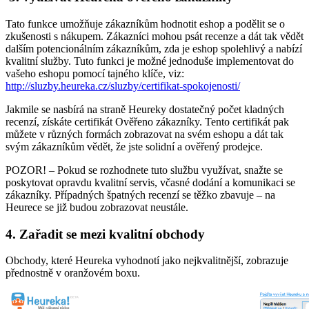
Tato funkce umožňuje zákazníkům hodnotit eshop a podělit se o
zkušenosti s nákupem. Zákazníci mohou psát recenze a dát tak vědět
dalším potencionálním zákazníkům, zda je eshop spolehlivý a nabízí
kvalitní služby. Tuto funkci je možné jednoduše implementovat do
vašeho eshopu pomocí tajného klíče, viz:
http://sluzby.heureka.cz/sluzby/certifikat-spokojenosti/
Jakmile se nasbírá na straně Heureky dostatečný počet kladných
recenzí, získáte certifikát Ověřeno zákazníky. Tento certifikát pak
můžete v různých formách zobrazovat na svém eshopu a dát tak
svým zákazníkům vědět, že jste solidní a ověřený prodejce.
POZOR! – Pokud se rozhodnete tuto službu využívat, snažte se
poskytovat opravdu kvalitní servis, včasné dodání a komunikaci se
zákazníky. Případných špatných recenzí se těžko zbavuje – na
Heurece se již budou zobrazovat neustále.
4. Zařadit se mezi kvalitní obchody
Obchody, které Heureka vyhodnotí jako nejkvalitnější, zobrazuje
přednostně v oranžovém boxu.