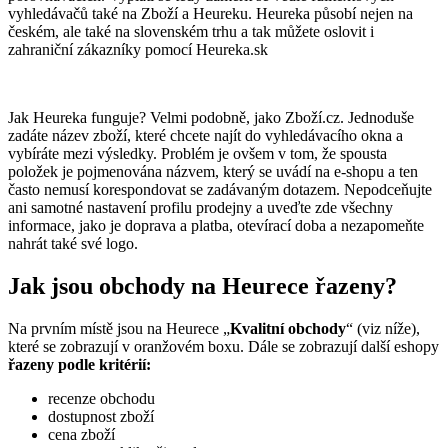
vyhledávačů také na Zboží a Heureku. Heureka působí nejen na
českém, ale také na slovenském trhu a tak můžete oslovit i
zahraniční zákazníky pomocí Heureka.sk
Jak Heureka funguje? Velmi podobně, jako Zboží.cz. Jednoduše
zadáte název zboží, které chcete najít do vyhledávacího okna a
vybíráte mezi výsledky. Problém je ovšem v tom, že spousta
položek je pojmenována názvem, který se uvádí na e-shopu a ten
často nemusí korespondovat se zadávaným dotazem. Nepodceňujte
ani samotné nastavení profilu prodejny a uveďte zde všechny
informace, jako je doprava a platba, otevírací doba a nezapomeňte
nahrát také své logo.
Jak jsou obchody na Heurece řazeny?
Na prvním místě jsou na Heurece „
Kvalitní obchody
“ (viz níže),
které se zobrazují v oranžovém boxu. Dále se zobrazují další eshopy
řazeny podle kritérií:
recenze obchodu
dostupnost zboží
cena zboží