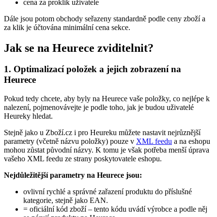
cena za proklik uživatele
Dále jsou potom obchody seřazeny standardně podle ceny zboží a
za klik je účtována minimální cena sekce.
Jak se na Heurece zviditelnit?
1. Optimalizací položek a jejich zobrazení na
Heurece
Pokud tedy chcete, aby byly na Heurece vaše položky, co nejlépe k
nalezení, pojmenovávejte je podle toho, jak je budou uživatelé
Heureky hledat.
Stejně jako u Zboží.cz i pro Heureku můžete nastavit nejrůznější
parametry (včetně názvu položky) pouze v
XML feedu
a na eshopu
mohou zůstat původní názvy. K tomu je však potřeba menší úprava
vašeho XML feedu ze strany poskytovatele eshopu.
Nejdůležitější parametry na Heurece jsou:
ovlivní rychlé a správné zařazení produktu do příslušné
kategorie, stejně jako EAN.
= oficiální kód zboží – tento kódu uvádí výrobce a podle něj