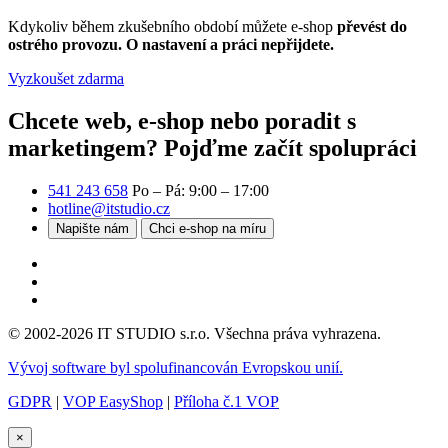
Kdykoliv během zkušebního období můžete e-shop
převést do
ostrého provozu. O nastavení a práci nepřijdete.
Vyzkoušet zdarma
Chcete web, e-shop nebo poradit s
marketingem?
Pojďme začít spolupráci
541 243 658
Po – Pá: 9:00 – 17:00
hotline@itstudio.cz
Napište nám
Chci e-shop na míru
© 2002-2026 IT STUDIO s.r.o. Všechna práva vyhrazena.
Vývoj software byl spolufinancován Evropskou unií.
GDPR
|
VOP EasyShop
|
Příloha č.1 VOP
×