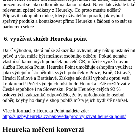
prezentovat se jako odborník na danou oblast. Navíc tak získáte také
relevantní zpětné odkazy z Heureky. Co proto musíte udělat?
Připravit nákupního rádce, který uživatelům poradí, jak vybrat
správný produkt a kontaktovat přímo Heureku s žádostí o to stát se
partnerem sekce.
6. využívat služeb Heureka point
Další výhodou, která může zákazníka ovlivnit, aby nákup uskutečnil
právě u vás, může být možnost osobního odběru. Pokud nemáte
vlastní sít kamenných poboček po celé ČR, můžete využít novou
službu Heureka Point. Heureka Point umožňuje eshopům využívat
jako výdejní místo několik svých poboček v Praze, Brně, Ostravě,
Hradci Králové a Bratislavě. Získejte tak další výhodu oproti vaší
konkurenci! Počet výdejních míst bude Heureka ještě rozšiřovat v
České republice i na Slovensku. Podle Heureky celých 92 %
oslovených zákazníků odpovědělo, že by upřednostnilo osobní
odběr, kdyby ho daný e-shop poblíž místa jejich bydliště nabízel.
Více informací o Heureka Point najdete zde:
http://sluzby.heureka.cz/napoveda/proc-vyuzivat-heureka-point/
Heureka měření konverzí