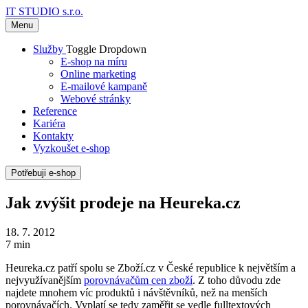
IT STUDIO s.r.o.
Menu
Služby
Toggle Dropdown
E-shop na míru
Online marketing
E-mailové kampaně
Webové stránky
Reference
Kariéra
Kontakty
Vyzkoušet e-shop
Potřebuji e-shop
Jak zvýšit prodeje na Heureka.cz
18. 7. 2012
7 min
Heureka.cz patří spolu se Zboží.cz v České republice k největším a
nejvyužívanějším
porovnávačům cen zboží
. Z toho důvodu zde
najdete mnohem víc produktů i návštěvníků, než na menších
porovnávačích. Vyplatí se tedy zaměřit se vedle fulltextových