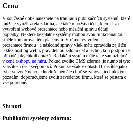
Cena
V současné době naleznete na trhu řadu publikačních systémů, které
můžete využít zcela zdarma, ale také množství těch, které si za
vytvoření webové prezentace nebo měsíční správu účtují
poplatky. Některé bezplatné systémy mohou svou funkcionalitou
směle konkurovat těm placeným. V rámci vytvoření
prezentace firmou a následné správy však máte zpravidla zajištěn
taktěž hosting webu, pravidelnou zálohu dat a technickou podporu v
případě jakýchkoli dotazů. Redakční systém máte také samozřejmě
v
ceně e-shopů na míru
. Pokud zvolíte CMS zdarma, je nutno si tyto
záležitosti řešit svépomocí. Pokud se však v oblasti IT necítíte jako
ryba ve vodě nebo jednoduše nemáte chuť se zabývat technickým
pozadím, doporučujeme zvolit zavedenou firmu, která se postará o
vše potřebné.
Shrnutí
Publikační systémy zdarma: