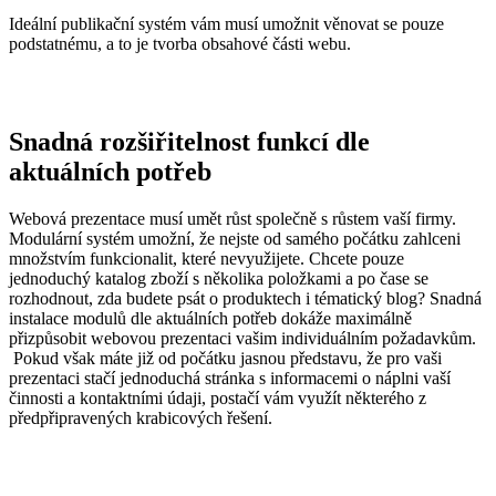
Ideální publikační systém vám musí umožnit věnovat se pouze
podstatnému, a to je tvorba obsahové části webu.
Snadná rozšiřitelnost funkcí dle
aktuálních potřeb
Webová prezentace musí umět růst společně s růstem vaší firmy.
Modulární systém umožní, že nejste od samého počátku zahlceni
množstvím funkcionalit, které nevyužijete. Chcete pouze
jednoduchý katalog zboží s několika položkami a po čase se
rozhodnout, zda budete psát o produktech i tématický blog? Snadná
instalace modulů dle aktuálních potřeb dokáže maximálně
přizpůsobit webovou prezentaci vašim individuálním požadavkům.
Pokud však máte již od počátku jasnou představu, že pro vaši
prezentaci stačí jednoduchá stránka s informacemi o náplni vaší
činnosti a kontaktními údaji, postačí vám využít některého z
předpřipravených krabicových řešení.