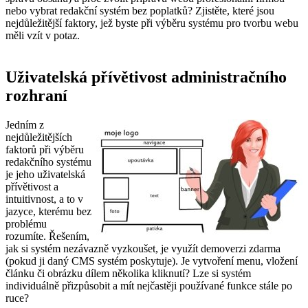
nebo vybrat redakční systém bez poplatků? Zjistěte, které jsou
nejdůležitější faktory, jež byste při výběru systému pro tvorbu webu
měli vzít v potaz.
Uživatelská přívětivost administračního
rozhraní
Jedním z
nejdůležitějších
faktorů při výběru
redakčního systému
je jeho uživatelská
přívětivost a
intuitivnost, a to v
jazyce, kterému bez
problému
rozumíte. Řešením,
jak si systém nezávazně vyzkoušet, je využít demoverzi zdarma
(pokud ji daný CMS systém poskytuje). Je vytvoření menu, vložení
článku či obrázku dílem několika kliknutí? Lze si systém
individuálně přizpůsobit a mít nejčastěji používané funkce stále po
ruce?