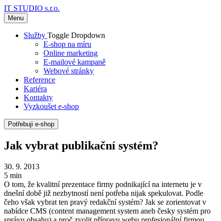
IT STUDIO s.r.o.
Menu
Služby
Toggle Dropdown
E-shop na míru
Online marketing
E-mailové kampaně
Webové stránky
Reference
Kariéra
Kontakty
Vyzkoušet e-shop
Potřebuji e-shop
Jak vybrat publikační systém?
30. 9. 2013
5 min
O tom, že kvalitní prezentace firmy podnikající na internetu je v
dnešní době již nezbytností není potřeba nijak spekulovat. Podle
čeho však vybrat ten pravý redakční systém? Jak se zorientovat v
nabídce CMS (content management system aneb česky systém pro
správu obsahu) a proč zvolit přípravu webu profesionální firmou