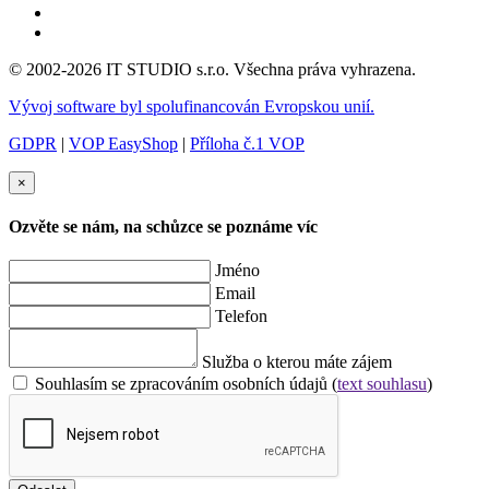
© 2002-2026 IT STUDIO s.r.o. Všechna práva vyhrazena.
Vývoj software byl spolufinancován Evropskou unií.
GDPR
|
VOP EasyShop
|
Příloha č.1 VOP
×
Ozvěte se nám, na schůzce se poznáme víc
Jméno
Email
Telefon
Služba o kterou máte zájem
Souhlasím se zpracováním osobních údajů (
text souhlasu
)