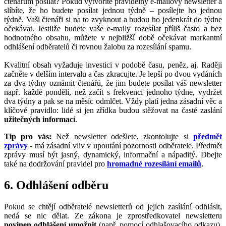
čtenářům posílat? Pokud vytvoříte pravidelný e-mailový newsletter a
slíbíte, že ho budete posílat jednou týdně – posílejte ho jednou
týdně. Vaši čtenáři si na to zvyknout a budou ho jedenkrát do týdne
očekávat. Jestliže budete vaše e-maily rozesílat příliš často a bez
hodnotného obsahu, můžete v nejbližší době očekávat markantní
odhlášení odběratelů či rovnou žalobu za rozesílání spamu.
Kvalitní obsah vyžaduje investici v podobě času, peněz, aj. Raději
začněte v delším intervalu a čas zkracujte. Je lepší po dvou vydáních
za dva týdny oznámit čtenářů, že jim budete posílat váš newsletter
např. každé pondělí, než začít s frekvencí jednoho týdne, vydržet
dva týdny a pak se na měsíc odmlčet. Vždy platí jedna zásadní věc a
klíčové pravidlo: lidé si jen zřídka budou stěžovat na časté zaslání
užitečných informací
.
Tip pro vás:
Než newsletter odešlete, zkontolujte si
předmět
zprávy
- má zásadní vliv v upoutání pozornosti odběratele. Předmět
zprávy musí být jasný, dynamický, informační a nápaditý. Dbejte
také na dodržování pravidel pro
hromadné rozesílání emailů
.
6. Odhlášení odběru
Pokud se chtějí odběratelé newsletterů od jejich zasílání odhlásit,
nedá se nic dělat. Ze zákona je zprostředkovatel newsletteru
povinen odhlášení umožnit
(např. pomocí odhlašovacího odkazu).