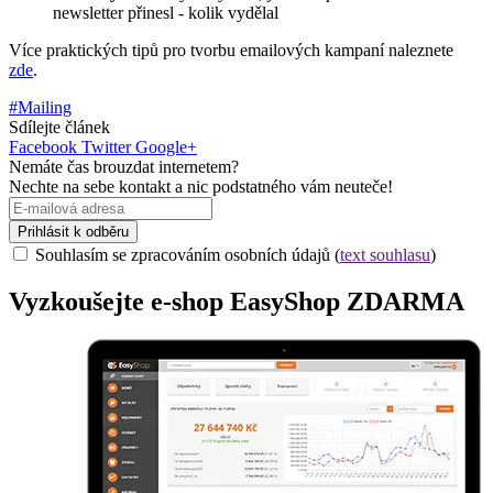
newsletter přinesl - kolik vydělal
Více praktických tipů pro tvorbu emailových kampaní naleznete
zde
.
#Mailing
Sdílejte článek
Facebook
Twitter
Google+
Nemáte čas brouzdat internetem?
Nechte na sebe kontakt a nic podstatného vám neuteče!
Prihlásit k odběru
Souhlasím se zpracováním osobních údajů (
text souhlasu
)
Vyzkoušejte
e-shop
EasyShop ZDARMA