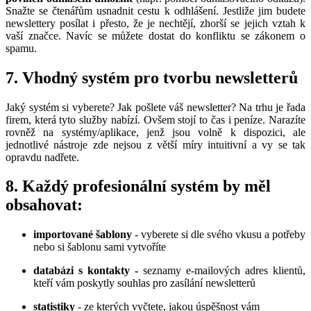
Snažte se čtenářům usnadnit cestu k odhlášení. Jestliže jim budete
newslettery posílat i přesto, že je nechtějí, zhorší se jejich vztah k
vaší značce. Navíc se můžete dostat do konfliktu se zákonem o
spamu.
7. Vhodný systém pro tvorbu newsletterů
Jaký systém si vyberete? Jak pošlete váš newsletter? Na trhu je řada
firem, která tyto služby nabízí. Ovšem stojí to čas i peníze. Narazíte
rovněž na systémy/aplikace, jenž jsou volně k dispozici, ale
jednotlivé nástroje zde nejsou z větší míry intuitivní a vy se tak
opravdu nadřete.
8. Každý profesionální systém by měl
obsahovat:
importované šablony
-
vyberete si dle svého vkusu a potřeby
nebo si šablonu sami vytvoříte
databázi s kontakty -
seznamy e-mailových adres klientů,
kteří vám poskytly souhlas pro zasílání newsletterů
statistiky
- ze kterých vyčtete, jakou úspěšnost vám