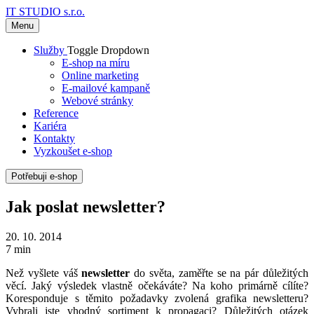
IT STUDIO s.r.o.
Menu
Služby
Toggle Dropdown
E-shop na míru
Online marketing
E-mailové kampaně
Webové stránky
Reference
Kariéra
Kontakty
Vyzkoušet e-shop
Potřebuji e-shop
Jak poslat newsletter?
20. 10. 2014
7 min
Než vyšlete váš
newsletter
do světa, zaměřte se na pár důležitých
věcí. Jaký výsledek vlastně očekáváte? Na koho primárně cílíte?
Koresponduje s těmito požadavky zvolená grafika newsletteru?
Vybrali jste vhodný sortiment k propagaci? Důležitých otázek