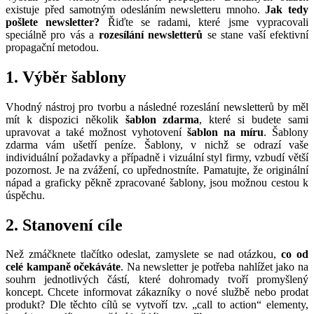
existuje před samotným odesláním newsletteru mnoho.
Jak tedy
pošlete newsletter?
Řiďte se radami, které jsme vypracovali
speciálně pro vás a
rozesílání newsletterů
se stane vaší efektivní
propagační metodou.
1. Výběr šablony
Vhodný nástroj pro tvorbu a následné rozeslání newsletterů by měl
mít k dispozici několik
šablon zdarma
, které si budete sami
upravovat a také možnost vyhotovení
šablon na míru
. Šablony
zdarma vám ušetří peníze. Šablony, v nichž se odrazí vaše
individuální požadavky a případně i vizuální styl firmy, vzbudí větší
pozornost. Je na zvážení, co upřednostníte. Pamatujte, že originální
nápad a graficky pěkně zpracované šablony, jsou možnou cestou k
úspěchu.
2. Stanovení cíle
Než zmáčknete tlačítko odeslat, zamyslete se nad otázkou,
co od
celé kampaně očekáváte
. Na newsletter je potřeba nahlížet jako na
souhrn jednotlivých částí, které dohromady tvoří promyšlený
koncept. Chcete informovat zákazníky o nové službě nebo prodat
produkt? Dle těchto cílů se vytvoří tzv. „call to action“ elementy,