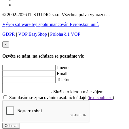
© 2002-2026 IT STUDIO s.r.o. Všechna práva vyhrazena.
Vývoj software byl spolufinancován Evropskou unií.
GDPR
|
VOP EasyShop
|
Příloha č.1 VOP
×
Ozvěte se nám, na schůzce se poznáme víc
Jméno
Email
Telefon
Služba o kterou máte zájem
Souhlasím se zpracováním osobních údajů (
text souhlasu
)
Odeslat