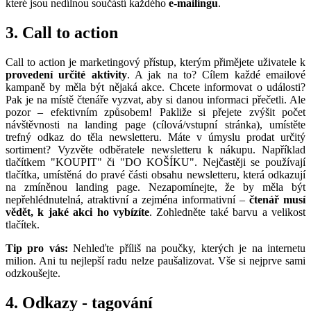
které jsou nedílnou součástí každého
e-mailingu
.
3. Call to action
Call to action je marketingový přístup, kterým přimějete uživatele k
provedení určité aktivity
. A jak na to? Cílem každé emailové
kampaně by měla být nějaká akce. Chcete informovat o události?
Pak je na místě čtenáře vyzvat, aby si danou informaci přečetli. Ale
pozor – efektivním způsobem! Pakliže si přejete zvýšit počet
návštěvnosti na landing page (cílová/vstupní stránka), umístěte
trefný odkaz do těla newsletteru. Máte v úmyslu prodat určitý
sortiment? Vyzvěte odběratele newsletteru k nákupu. Například
tlačítkem "KOUPIT" či "DO KOŠÍKU". Nejčastěji se používají
tlačítka, umístěná do pravé části obsahu newsletteru, která odkazují
na zmíněnou landing page. Nezapomínejte, že by měla být
nepřehlédnutelná, atraktivní a zejména informativní –
čtenář musí
vědět, k jaké akci ho vybízíte
. Zohledněte také barvu a velikost
tlačítek.
Tip pro vás:
Nehleďte příliš na poučky, kterých je na internetu
milion. Ani tu nejlepší radu nelze paušalizovat. Vše si nejprve sami
odzkoušejte.
4. Odkazy - tagování