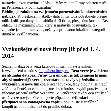
nastavíte, jakou maximální částku Vám za den Firmy odečtou z účtu
na Peněžence. Proč maximální?
Bidding je založen na vzájemném porovnávání konkurenčních
nabídek.
K přeskočení nabídky další firmy totiž potřebujete přesně
tolik, kolik pro daný den nabídla další firma, plus jednu korunu. Bez
ohledu na maximální limit, který si nastavíte posuvníkem, tak
zaplatíte jen o korunu více, než byla pro danou lokalitu a kategorii
druhá nejvyšší nabídka.
Vyzkoušejte si nové firmy již před 1. 4.
2014
Seznam nabízí beta verzi katalogu firmám i návštěvníkům
k vyzkoušení na adrese
http://beta.firmy.cz
.
Beta verze je založena
na aktuální databázi Firmy.cz a umožňuje tak zejména firmám,
aby si modernější verzi prezentace nastavily v předstihu a
vyzkoušely si nové funkce
. Placené funkce, tedy bidding, se hradí
z účtu na Peněžence, kterou jsme si v minulosti zvykli používat pro
všechny placené služby Seznamu. V Peněžence také v den spuštění
ostré verze nových Firem najdete případnou
refundaci
předplaceného katalogového zápisu
, pokud jste si rozšíření
koupili na dobu delší, než do prvního dubna.