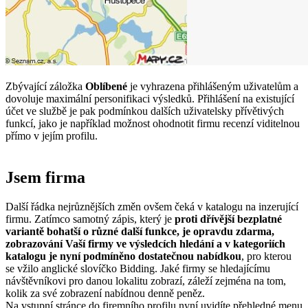
Zbývající záložka
Oblíbené
je vyhrazena přihlášeným uživatelům a
dovoluje maximální personifikaci výsledků. Přihlášení na existující
účet ve službě je pak podmínkou dalších uživatelsky přívětivých
funkcí, jako je například možnost ohodnotit firmu recenzí viditelnou
přímo v jejím profilu.
Jsem firma
Další řádka nejrůznějších změn ovšem čeká v katalogu na inzerující
firmu. Zatímco samotný zápis, který je
proti dřívější bezplatné
variantě bohatší o různé další funkce, je opravdu zdarma,
zobrazování
Vaší firmy ve výsledcích hledání a v kategoriích
katalogu je nyní podmíněno dostatečnou nabídkou
, pro kterou
se vžilo anglické slovíčko Bidding. Jaké firmy se hledajícímu
návštěvníkovi pro danou lokalitu zobrazí, záleží zejména na tom,
kolik za své zobrazení nabídnou denně peněz.
Na vstupní stránce do firemního profilu nyní uvidíte přehledné menu