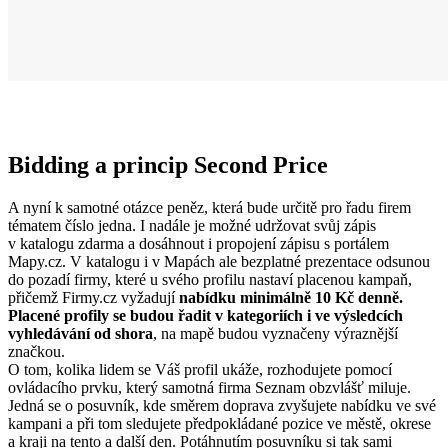
Bidding a princip Second Price
A nyní k samotné otázce peněz, která bude určitě pro řadu firem
tématem číslo jedna. I nadále je možné udržovat svůj zápis
v katalogu zdarma a dosáhnout i propojení zápisu s portálem
Mapy.cz. V katalogu i v Mapách ale bezplatné prezentace odsunou
do pozadí firmy, které u svého profilu nastaví placenou kampaň,
přičemž Firmy.cz vyžadují
nabídku minimálně 10 Kč denně.
Placené profily se budou řadit v kategoriích i ve výsledcích
vyhledávání od shora
, na mapě budou vyznačeny výraznější
značkou.
O tom, kolika lidem se Váš profil ukáže, rozhodujete pomocí
ovládacího prvku, který samotná firma Seznam obzvlášť miluje.
Jedná se o posuvník, kde směrem doprava zvyšujete nabídku ve své
kampani a při tom sledujete předpokládané pozice ve městě, okrese
a kraji na tento a další den. Potáhnutím posuvníku si tak sami