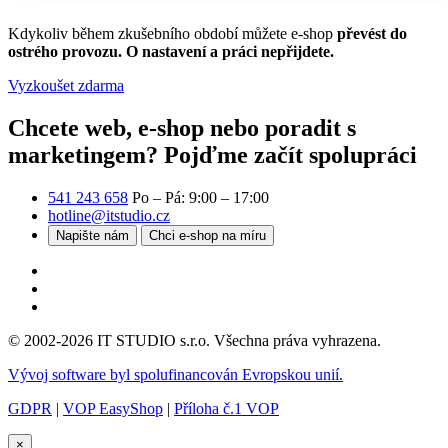
Kdykoliv během zkušebního období můžete e-shop
převést do
ostrého provozu. O nastavení a práci nepřijdete.
Vyzkoušet zdarma
Chcete web, e-shop nebo poradit s
marketingem?
Pojďme začít spolupráci
541 243 658
Po – Pá: 9:00 – 17:00
hotline@itstudio.cz
Napište nám
Chci e-shop na míru
© 2002-2026 IT STUDIO s.r.o. Všechna práva vyhrazena.
Vývoj software byl spolufinancován Evropskou unií.
GDPR
|
VOP EasyShop
|
Příloha č.1 VOP
×