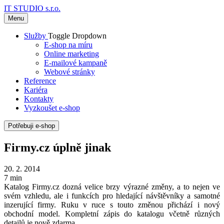
IT STUDIO s.r.o.
Menu
Služby
Toggle Dropdown
E-shop na míru
Online marketing
E-mailové kampaně
Webové stránky
Reference
Kariéra
Kontakty
Vyzkoušet e-shop
Potřebuji e-shop
Firmy.cz úplně jinak
20. 2. 2014
7 min
Katalog Firmy.cz dozná velice brzy výrazné změny, a to nejen ve
svém vzhledu, ale i funkcích pro hledající návštěvníky a samotné
inzerující firmy. Ruku v ruce s touto změnou přichází i nový
obchodní model. Kompletní zápis do katalogu včetně různých
detailů je nově zdarma.