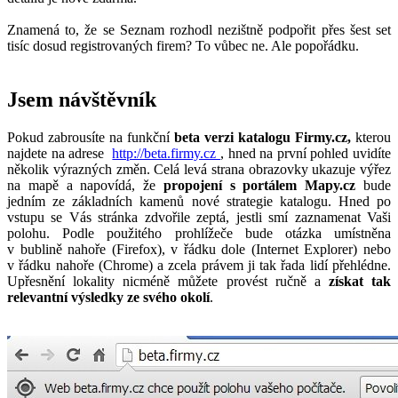
Znamená to, že se Seznam rozhodl nezištně podpořit přes šest set
tisíc dosud registrovaných firem? To vůbec ne. Ale popořádku.
Jsem návštěvník
Pokud zabrousíte na funkční
beta verzi katalogu Firmy.cz,
kterou
najdete na adrese
http://beta.firmy.cz
, hned na první pohled uvidíte
několik výrazných změn. Celá levá strana obrazovky ukazuje výřez
na mapě a napovídá, že
propojení s portálem Mapy.cz
bude
jedním ze základních kamenů nové strategie katalogu. Hned po
vstupu se Vás stránka zdvořile zeptá, jestli smí zaznamenat Vaši
polohu. Podle použitého prohlížeče bude otázka umístněna
v bublině nahoře (Firefox), v řádku dole (Internet Explorer) nebo
v řádku nahoře (Chrome) a zcela právem ji tak řada lidí přehlédne.
Upřesnění lokality nicméně můžete provést ručně a
získat tak
relevantní výsledky ze svého okolí
.