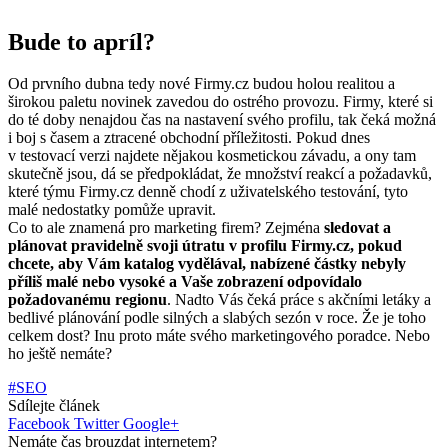
Bude to apríl?
Od prvního dubna tedy nové Firmy.cz budou holou realitou a
širokou paletu novinek zavedou do ostrého provozu. Firmy, které si
do té doby nenajdou čas na nastavení svého profilu, tak čeká možná
i boj s časem a ztracené obchodní příležitosti. Pokud dnes
v testovací verzi najdete nějakou kosmetickou závadu, a ony tam
skutečně jsou, dá se předpokládat, že množství reakcí a požadavků,
které týmu Firmy.cz denně chodí z uživatelského testování, tyto
malé nedostatky pomůže upravit.
Co to ale znamená pro marketing firem? Zejména
sledovat a
plánovat pravidelně svoji útratu v profilu Firmy.cz, pokud
chcete, aby Vám katalog vydělával, nabízené částky nebyly
příliš malé nebo vysoké a Vaše zobrazení odpovídalo
požadovanému regionu
. Nadto Vás čeká práce s akčními letáky a
bedlivé plánování podle silných a slabých sezón v roce. Že je toho
celkem dost? Inu proto máte svého marketingového poradce. Nebo
ho ještě nemáte?
#SEO
Sdílejte článek
Facebook
Twitter
Google+
Nemáte čas brouzdat internetem?