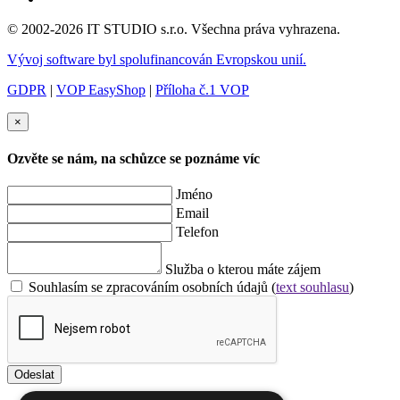
© 2002-2026 IT STUDIO s.r.o. Všechna práva vyhrazena.
Vývoj software byl spolufinancován Evropskou unií.
GDPR
|
VOP EasyShop
|
Příloha č.1 VOP
×
Ozvěte se nám, na schůzce se poznáme víc
Jméno
Email
Telefon
Služba o kterou máte zájem
Souhlasím se zpracováním osobních údajů (
text souhlasu
)
Odeslat