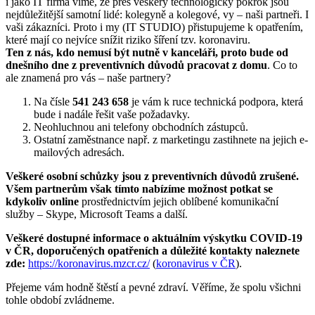
i jako IT firma víme, že přes veškerý technologický pokrok jsou
nejdůležitější samotní lidé: kolegyně a kolegové, vy – naši partneři. I
vaši zákazníci. Proto i my (IT STUDIO) přistupujeme k opatřením,
které mají co nejvíce snížit riziko šíření tzv. koronaviru.
Ten z nás, kdo nemusí být nutně v kanceláři, proto bude od
dnešního dne z preventivních důvodů pracovat z domu
. Co to
ale znamená pro vás – naše partnery?
Na čísle
541 243 658
je vám k ruce technická podpora, která
bude i nadále řešit vaše požadavky.
Neohluchnou ani telefony obchodních zástupců.
Ostatní zaměstnance např. z marketingu zastihnete na jejich e-
mailových adresách.
Veškeré osobní schůzky jsou z preventivních důvodů zrušené.
Všem partnerům však tímto nabízíme možnost potkat se
kdykoliv online
prostřednictvím jejich oblíbené komunikační
služby – Skype, Microsoft Teams a další.
Veškeré dostupné informace o aktuálním výskytku COVID-19
v ČR, doporučených opatřeních a důležité kontakty naleznete
zde:
https://koronavirus.mzcr.cz/
(
koronavirus v ČR
).
Přejeme vám hodně štěstí a pevné zdraví. Věříme, že spolu všichni
tohle období zvládneme.