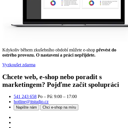
Kdykoliv během zkušebního období můžete e-shop
převést do
ostrého provozu. O nastavení a práci nepřijdete.
Vyzkoušet zdarma
Chcete web, e-shop nebo poradit s
marketingem?
Pojďme začít spolupráci
541 243 658
Po – Pá: 9:00 – 17:00
hotline@itstudio.cz
Napište nám
Chci e-shop na míru