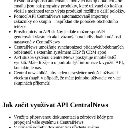
v eshopu a spouští autoemail s motivací nákup dokončit - do
emailu jsou pak propsány produkty, které uživatel do košíku
vložil s možností tento výpis produktů rozšířit o další položky.
Pomocí API CentralNews automatizovaně importuje
zákazníky do skupin – například dle poboček obchodního
řetězce
Prostřednictvím API služby je dále možné spouštět
generování vlastních akci vázaných na individuální události
nastavené v CentralNews
CentralNews umožňuje synchronizaci přidaných/odebraných
odběratelů s externím systémem ERP či CRM apod
API služba systému CentralNews poskytuje mnohé další
využití. Máte-li zájem o podrobnější informace k využití API,
kontaktujte nás.
Central news hlídá, aby jeden newsletter nedošel uživateli
vícekrát (např. v případě, že máte jednoho uživatele ve více
skupinách příjemců)
Jak začít využívat API CentralNews
Využijte připravenou dokumentaci a zdrojové kódy pro
propojení vaše systému s CentralNews
V případě potřeby dokumentaci předejte svému