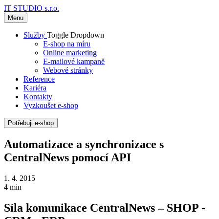
IT STUDIO s.r.o.
Menu
Služby
Toggle Dropdown
E-shop na míru
Online marketing
E-mailové kampaně
Webové stránky
Reference
Kariéra
Kontakty
Vyzkoušet e-shop
Potřebuji e-shop
Automatizace a synchronizace s
CentralNews pomocí API
1. 4. 2015
4 min
Síla komunikace CentralNews – SHOP -