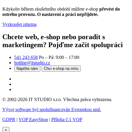
Kdykoliv během zkušebního období můžete e-shop
převést do
ostrého provozu. O nastavení a práci nepřijdete.
Vyzkoušet zdarma
Chcete web, e-shop nebo poradit s
marketingem?
Pojďme začít spolupráci
541 243 658
Po – Pá: 9:00 – 17:00
hotline@itstudio.cz
Napište nám
Chci e-shop na míru
© 2002-2026 IT STUDIO s.r.o. Všechna práva vyhrazena.
Vývoj software byl spolufinancován Evropskou unií.
GDPR
|
VOP EasyShop
|
Příloha č.1 VOP
×