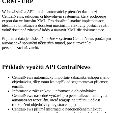
CRM - ERP
Webová služba API umožní automaticky přenášet data mezi
CentralNews, eshopem či libovolným systémem, který podporuje
export dat ve formátu XML. Pro dosažení snadné implementace,
ideální automatizace a dosažení maximální efektivity postačí využít
volně dostupné zdrojové kódy a nastavit XML dle dokumentace.
Přijímaná data je následně možné v systému CentralNews použít pro
automatické spouštění některých funkcí, pro filtrování či
personalizaci uživatelů.
Příklady využití API CentralNews
CentralNews automaticky importuje zákazníka eshopu a jeho
objednávku, díky tomu lze například segementovat příjemce
emailů.
Informace o zákazníkovi i informace o objednávkách
CentralNews následně využívá pro personalizaci mailingu a
automatizaci rozesílání, které reaguje na určitou událost
(dokončení objednávky, registrace, atp.)
CentralNews přijímá informaci o nedokončeném nákupu