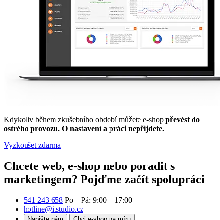
Kdykoliv během zkušebního období můžete e-shop
převést do
ostrého provozu. O nastavení a práci nepřijdete.
Vyzkoušet zdarma
Chcete web, e-shop nebo poradit s
marketingem?
Pojďme začít spolupráci
541 243 658
Po – Pá: 9:00 – 17:00
hotline@itstudio.cz
Napište nám
Chci e-shop na míru