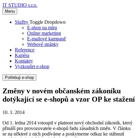
IT STUDIO s.r.o.
Menu
Služby
Toggle Dropdown
E-shop na míru
Online marketing
E-mailové kampaně
Webové stránky
Reference
Kariéra
Kontakty
Vyzkoušet e-shop
Potřebuji e-shop
Změny v novém občanském zákoníku
dotýkající se e-shopů a vzor OP ke stažení
10. 1. 2014
Od 1. ledna 2014 vstoupil v platnost nový obchodní zákoník, který
přináší pro provozovatele e-shopů řadu zásadních změn. V článku
se na některé z nich podíváme a poskytneme odkaz ke stáhnutí