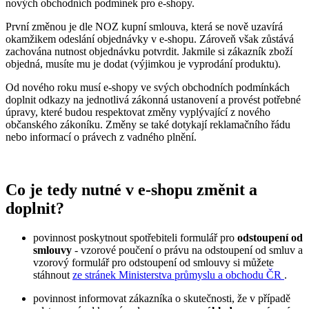
nových obchodních podmínek pro e-shopy.
První změnou je dle NOZ kupní smlouva, která se nově uzavírá
okamžikem odeslání objednávky v e-shopu. Zároveň však zůstává
zachována nutnost objednávku potvrdit. Jakmile si zákazník zboží
objedná, musíte mu je dodat (výjimkou je vyprodání produktu).
Od nového roku musí e-shopy ve svých obchodních podmínkách
doplnit odkazy na jednotlivá zákonná ustanovení a provést potřebné
úpravy, které budou respektovat změny vyplývající z nového
občanského zákoníku. Změny se také dotykají reklamačního řádu
nebo informací o právech z vadného plnění.
Co je tedy nutné v e-shopu změnit a
doplnit?
povinnost poskytnout spotřebiteli formulář pro
odstoupení od
smlouvy
- vzorové poučení o právu na odstoupení od smluv a
vzorový formulář pro odstoupení od smlouvy si můžete
stáhnout
ze stránek Ministerstva průmyslu a obchodu ČR
.
povinnost informovat zákazníka o skutečnosti, že v případě