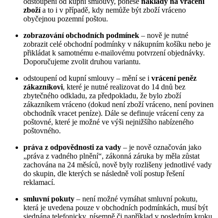
odstoupení od kupní smlouvy, ponese
náklady na vrácení
zboží
a to i v případě, kdy nemůže být zboží vráceno
obyčejnou pozemní poštou.
zobrazování obchodních podmínek
– nově je nutné
zobrazit celé obchodní podmínky v nákupním košíku nebo je
přikládat k samotnému e-mailovému potvrzení objednávky.
Doporučujeme zvolit druhou variantu.
odstoupení od kupní smlouvy – mění se i
vrácení peněz
zákazníkovi
, které je nutné realizovat do 14 dnů bez
zbytečného odkladu, za předpokladu, že bylo zboží
zákazníkem vráceno (dokud není zboží vráceno, není povinen
obchodník vracet peníze). Dále se definuje vrácení ceny za
poštovné, které je možné ve výši nejnižšího nabízeného
poštovného.
práva z odpovědnosti za vady
– je nově označován jako
„práva z vadného plnění“, zákonná záruka by měla zůstat
zachována na 24 měsíců, nově byly rozlišeny jednotlivé vady
do skupin, dle kterých se následně volí postup řešení
reklamací.
smluvní pokuty
– není možné vymáhat smluvní pokutu,
která je uvedena pouze v obchodních podmínkách, musí být
sjednána telefonicky, písemně či například v posledním kroku