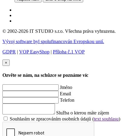
© 2002-2026 IT STUDIO s.r.o. Všechna práva vyhrazena.
Vývoj software byl spolufinancován Evropskou unií.
GDPR
|
VOP EasyShop
|
Příloha č.1 VOP
×
Ozvěte se nám, na schůzce se poznáme víc
Jméno
Email
Telefon
Služba o kterou máte zájem
Souhlasím se zpracováním osobních údajů (
text souhlasu
)