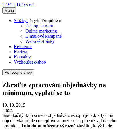
IT STUDIO s.r.o.
Menu
Služby
Toggle Dropdown
E-shop na míru
Online marketing
E-mailové kampaně
Webové stránky
Reference
Kariéra
Kontakty
Vyzkoušet e-shop
Potřebuji e-shop
Zkraťte zpracování objednávky na
minimum, vyplatí se to
19. 10. 2015
4 min
Snad každý, kdo si něco objednává z eshopu je rád, když mu
objednávka přijde co nejdříve a může si tak plně užívat daného
produktu.
Tuto dobu můžeme výrazně zkrátit
, když bude