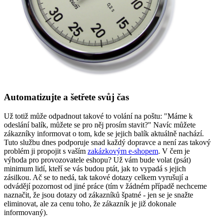
Automatizujte a šetřete svůj čas
Už totiž může odpadnout takové to volání na poštu: "Máme k
odeslání balík, můžete se pro něj prosím stavit?" Navíc můžete
zákazníky informovat o tom, kde se jejich balík aktuálně nachází.
Tuto službu dnes podporuje snad každý dopravce a není zas takový
problém ji propojit s vaším
zakázkovým e-shopem
. V čem je
výhoda pro provozovatele eshopu? Už vám bude volat (psát)
minimum lidí, kteří se vás budou ptát, jak to vypadá s jejich
zásilkou. Ač se to nedá, tak takové dotazy celkem vyrušují a
odvádějí pozornost od jiné práce (tím v žádném případě nechceme
naznačit, že jsou dotazy od zákazníků špatné - jen se je snažte
eliminovat, ale za cenu toho, že zákazník je již dokonale
informovaný).