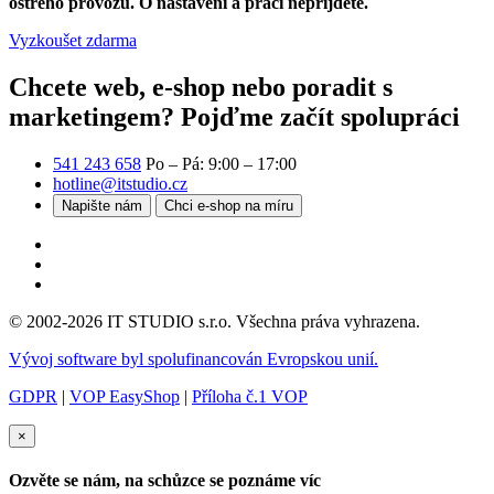
ostrého provozu. O nastavení a práci nepřijdete.
Vyzkoušet zdarma
Chcete web, e-shop nebo poradit s
marketingem?
Pojďme začít spolupráci
541 243 658
Po – Pá: 9:00 – 17:00
hotline@itstudio.cz
Napište nám
Chci e-shop na míru
© 2002-2026 IT STUDIO s.r.o. Všechna práva vyhrazena.
Vývoj software byl spolufinancován Evropskou unií.
GDPR
|
VOP EasyShop
|
Příloha č.1 VOP
×
Ozvěte se nám, na schůzce se poznáme víc