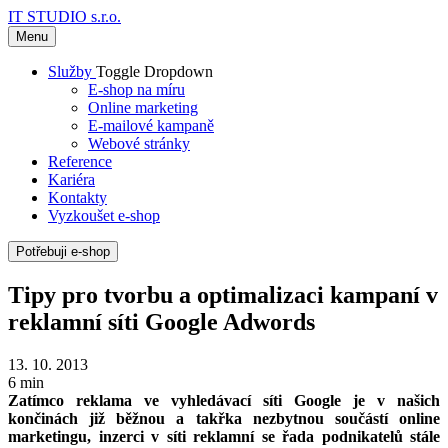
IT STUDIO s.r.o.
Menu
Služby
Toggle Dropdown
E-shop na míru
Online marketing
E-mailové kampaně
Webové stránky
Reference
Kariéra
Kontakty
Vyzkoušet e-shop
Potřebuji e-shop
Tipy pro tvorbu a optimalizaci kampaní v
reklamní síti Google Adwords
13. 10. 2013
6 min
Zatímco reklama ve vyhledávací síti Google je v našich
končinách již běžnou a takřka nezbytnou součástí online
marketingu, inzerci v síti reklamní se řada podnikatelů stále