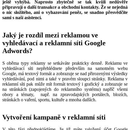
ještě vyhýbá. Naprosto zbytečně se tak kvůli nedůvěře
připravují o další transakce a obchodní kontakty. Že se nejedná
o nic složitého, ani o vyhazování peněz, se snadno přesvědčíte
sami s naší asistencí.
Jaký je rozdíl mezi reklamou ve
vyhledávací a reklamní síti Google
Adwords?
S oběma typy reklamy se setkáváte prakticky denně. Reklamu ve
vyhledávací síti nepřehlédnete především na samotném webu
Google, má textový formát a zobrazuje se nad přirozenými výsledky
vyhledávání, pod nimi a také v pravém sloupci stránky. Reklama v
reklamní síti pak může mít formát textový i grafický a zobrazuje se
na stránkách (zapojených do reklamního systému) napříč všemi
obory a tématy, např. na zpravodajských portálech, blozích,
stránkách o vaření, sportu, kultuře a mnoha dalších.
Vytvoření kampaně v reklamní síti
V této fázi předpokládáme, že již máte založený účet Google