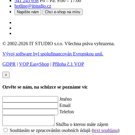
541 243 658
Po – Pá: 9:00 – 17:00
hotline@itstudio.cz
Napište nám
Chci e-shop na míru
© 2002-2026 IT STUDIO s.r.o. Všechna práva vyhrazena.
Vývoj software byl spolufinancován Evropskou unií.
GDPR
|
VOP EasyShop
|
Příloha č.1 VOP
×
Ozvěte se nám, na schůzce se poznáme víc
Jméno
Email
Telefon
Služba o kterou máte zájem
Souhlasím se zpracováním osobních údajů (
text souhlasu
)