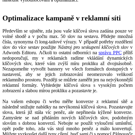
Optimalizace kampaně v reklamní síti
Především se ujistěte, zda jsou vaše klíčová slova zadána pouze ve
volné shodě a v počtu max. 50 slov na sestavu. Přidejte množná
čísla, synonyma či long-tailové výrazy. V případě potřeby rozdělení
slov do více sestav použijte
Nástroj pro seskupení klíčových slov
v
Adwords Editoru. Ačkoli to ostatní odborníci na
správu PPC
příliš
nedoporučují, my v reklamách radíme vkládání dynamických
klíčových slov, které vám zvýší míru prokliku až dvojnásobně.
Nezapomeňte vytvořit bannery ve všech formátech dostupných v
nastavení, aby se jejich zobrazování neomezovalo velikostí
reklamního prostoru. Později se můžete zaměřit jen na nejvýkonnější
reklamní formáty. Vyhledejte klíčová slova s vysokým počtem
zobrazení a slabou mírou prokliku a pozastavte je.
Na vašem eshopu či webu měřte konverze z reklamní sítě a
následně snižujte nabídky na nevýkonná klíčová slova. Pozastavujte
slova, která již stála víc peněz, ale nepřinesla kýžené konverze.
Zamyslete se nad přidáním nových klíčových slov, podobným
slovům s dobrou konverzí. Nebojte se použít vyloučení umístění,
opět podle toho, zda vás stojí mnoho peněz a málo konvertují.
Můžete vyzkoušet další typy cílení, buď sami či s pomocí
Plánovače