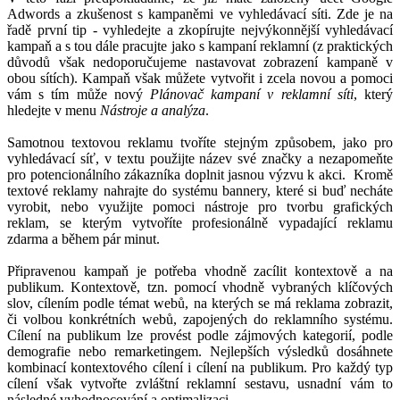
Adwords a zkušenost s kampaněmi ve vyhledávací síti. Zde je na
řadě první tip - vyhledejte a zkopírujte nejvýkonnější vyhledávací
kampaň a s tou dále pracujte jako s kampaní reklamní (z praktických
důvodů však nedoporučujeme nastavovat zobrazení kampaně v
obou sítích). Kampaň však můžete vytvořit i zcela novou a pomoci
vám s tím může nový
Plánovač kampaní v reklamní síti
, který
hledejte v menu
Nástroje a analýza
.
Samotnou textovou reklamu tvoříte stejným způsobem, jako pro
vyhledávací síť, v textu použijte název své značky a nezapomeňte
pro potencionálního zákazníka doplnit jasnou výzvu k akci. Kromě
textové reklamy nahrajte do systému bannery, které si buď necháte
vyrobit, nebo využijte pomoci nástroje pro tvorbu grafických
reklam, se kterým vytvoříte profesionálně vypadající reklamu
zdarma a během pár minut.
Připravenou kampaň je potřeba vhodně zacílit kontextově a na
publikum. Kontextově, tzn. pomocí vhodně vybraných klíčových
slov, cílením podle témat webů, na kterých se má reklama zobrazit,
či volbou konkrétních webů, zapojených do reklamního systému.
Cílení na publikum lze provést podle zájmových kategorií, podle
demografie nebo remarketingem. Nejlepších výsledků dosáhnete
kombinací kontextového cílení i cílení na publikum. Pro každý typ
cílení však vytvořte zvláštní reklamní sestavu, usnadní vám to
následné vyhodnocování a optimalizaci.