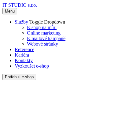
IT STUDIO s.r.o.
Menu
Služby
Toggle Dropdown
E-shop na míru
Online marketing
E-mailové kampaně
Webové stránky
Reference
Kariéra
Kontakty
Vyzkoušet e-shop
Potřebuji e-shop