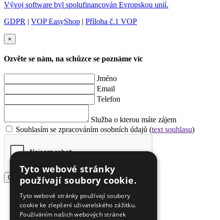
Vývoj software byl spolufinancován Evropskou unií.
GDPR
|
VOP EasyShop
|
Příloha č.1 VOP
×
Ozvěte se nám, na schůzce se poznáme víc
Jméno
Email
Telefon
Služba o kterou máte zájem
Souhlasím se zpracováním osobních údajů (
text souhlasu
)
Tyto webové stránky
Odeslat
používají soubory cookie.
Tyto webové stránky používají soubory
cookie ke zlepšení uživatelského zážitku.
Používáním našich webových stránek