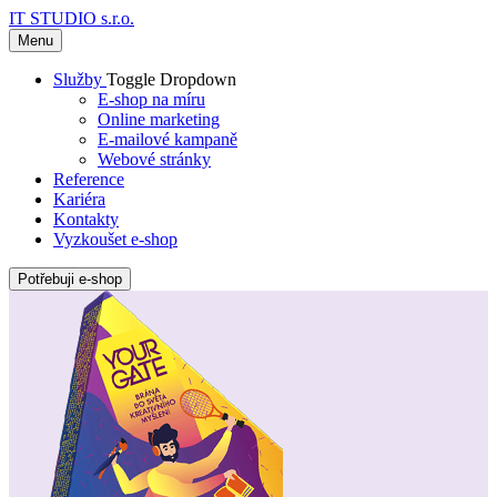
IT STUDIO s.r.o.
Menu
Služby
Toggle Dropdown
E-shop na míru
Online marketing
E-mailové kampaně
Webové stránky
Reference
Kariéra
Kontakty
Vyzkoušet e-shop
Potřebuji e-shop