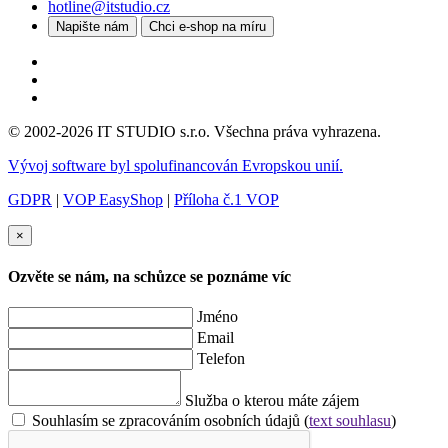
hotline@itstudio.cz
Napište nám
Chci e-shop na míru
© 2002-2026 IT STUDIO s.r.o. Všechna práva vyhrazena.
Vývoj software byl spolufinancován Evropskou unií.
GDPR
|
VOP EasyShop
|
Příloha č.1 VOP
×
Ozvěte se nám, na schůzce se poznáme víc
Jméno
Email
Telefon
Služba o kterou máte zájem
Souhlasím se zpracováním osobních údajů (
text souhlasu
)