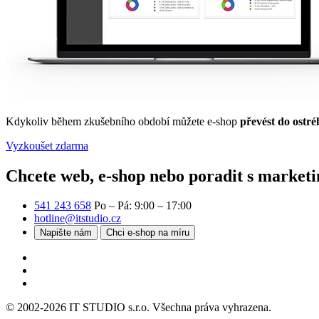
Kdykoliv během zkušebního období můžete e-shop
převést do ostré
Vyzkoušet zdarma
Chcete web, e-shop nebo poradit s market
541 243 658
Po – Pá: 9:00 – 17:00
hotline@itstudio.cz
Napište nám
Chci e-shop na míru
© 2002-2026 IT STUDIO s.r.o. Všechna práva vyhrazena.