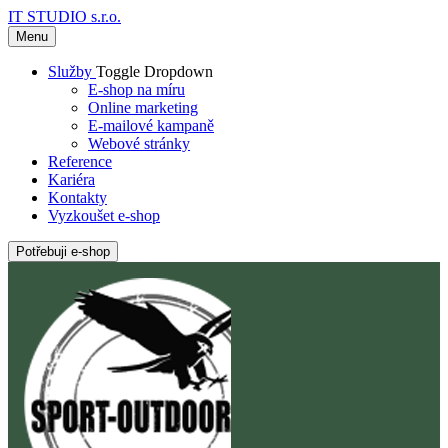
IT STUDIO s.r.o.
Menu
Služby
Toggle Dropdown
E-shop na míru
Online marketing
E-mailové kampaně
Webové stránky
Reference
Kariéra
Kontakty
Vyzkoušet e-shop
Potřebuji e-shop