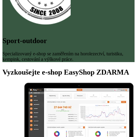
Sport-outdoor
Specializovaný e-shop se zaměřením na horolezectví, turistiku,
kempink, cestování a výškové práce.
Vyzkoušejte
e-shop
EasyShop ZDARMA