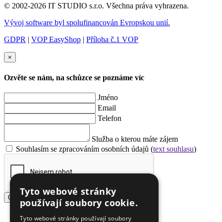
© 2002-2026 IT STUDIO s.r.o. Všechna práva vyhrazena.
Vývoj software byl spolufinancován Evropskou unií.
GDPR
|
VOP EasyShop
|
Příloha č.1 VOP
×
Ozvěte se nám, na schůzce se poznáme víc
Jméno
Email
Telefon
Služba o kterou máte zájem
Souhlasím se zpracováním osobních údajů (
text souhlasu
)
Tyto webové stránky
Odeslat
používají soubory cookie.
Tyto webové stránky používají soubory