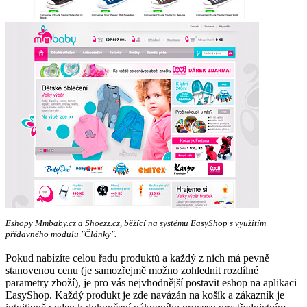
Eshopy Mmbaby.cz a Shoezz.cz, běžící na systému EasyShop s využitím
přídavného modulu "Články".
Pokud nabízíte celou řadu produktů a každý z nich má pevně
stanovenou cenu (je samozřejmě možno zohlednit rozdílné
parametry zboží), je pro vás nejvhodnější postavit eshop na aplikaci
EasyShop. Každý produkt je zde navázán na košík a zákazník je