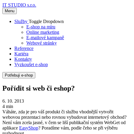
IT STUDIO s.r.o.
Menu
Služby
Toggle Dropdown
E-shop na míru
Online marketing
E-mailové kampaně
Webové stránky
Reference
Kariéra
Kontakty
Vyzkoušet e-shop
Potřebuji e-shop
Pořídit si web či eshop?
6. 10. 2013
4 min
Váháte, zda je pro váš produkt či službu vhodnější vytvořit
webovou prezentaci nebo rovnou vybudovat internetový obchod?
Není vám zcela jasné, v čem se liší publikační systém WebGet od
aplikace
EasyShop
? Poradíme vám, podle čeho se při výběru
rozhodnout.