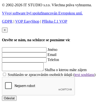
© 2002-2026 IT STUDIO s.r.o. Všechna práva vyhrazena.
Vývoj software byl spolufinancován Evropskou unií.
GDPR
|
VOP EasyShop
|
Příloha č.1 VOP
×
Ozvěte se nám, na schůzce se poznáme víc
Jméno
Email
Telefon
Služba o kterou máte zájem
Souhlasím se zpracováním osobních údajů (
text souhlasu
)
Odeslat