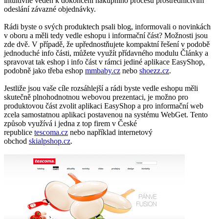
intuitivně veden k dokončení nákupního procesu prostřednictvím
odeslání závazné objednávky.
Rádi byste o svých produktech psali blog, informovali o novinkách
v oboru a měli tedy vedle eshopu i informační část? Možnosti jsou
zde dvě. V případě, že upřednostňujete kompaktní řešení v podobě
jednoduché info části, můžete využít přídavného modulu Články a
spravovat tak eshop i info část v rámci jediné aplikace EasyShop,
podobně jako třeba eshop
mmbaby.cz
nebo
shoezz.cz
.
Jestliže jsou vaše cíle rozsáhlejší a rádi byste vedle eshopu měli
skutečně plnohodnotnou webovou prezentaci, je možno pro
produktovou část zvolit aplikaci EasyShop a pro informační web
zcela samostatnou aplikaci postavenou na systému WebGet. Tento
způsob využívá i jedna z top firem v České
republice
tescoma.cz
nebo například internetový
obchod
skialpshop.cz
.