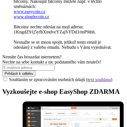
bitcoiny. Nakoupit bitcoiny můžete např. v těchto
směnárnách:
www.easycoin.cz
www.simplecoin.cz
Bitcoiny nechte odeslat na mojí adresu:
1KngdZ91j5yfhXmdveYZajVFDd1rmP9ihh.
Nesnažte se se mnou spojit, jelikož tento email je
odeslaný z vašeho emailu. Nebudu s Vámi vyjednávat.
Nemáte čas brouzdat internetem?
Nechte na sebe kontakt a nic podstatného vám neuteče!
Prihlásit k odběru
Souhlasím se zpracováním osobních údajů (
text souhlasu
)
Vyzkoušejte
e-shop
EasyShop ZDARMA