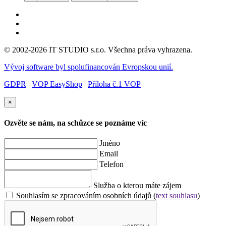
© 2002-2026 IT STUDIO s.r.o. Všechna práva vyhrazena.
Vývoj software byl spolufinancován Evropskou unií.
GDPR
|
VOP EasyShop
|
Příloha č.1 VOP
×
Ozvěte se nám, na schůzce se poznáme víc
Jméno
Email
Telefon
Služba o kterou máte zájem
Souhlasím se zpracováním osobních údajů (
text souhlasu
)