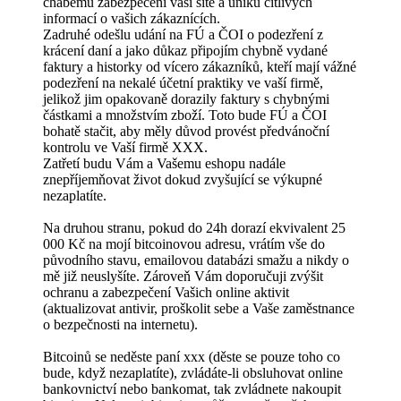
chabému zabezpečení vaší sítě a úniku citlivých
informací o vašich zákaznících.
Zadruhé odešlu udání na FÚ a ČOI o podezření z
krácení daní a jako důkaz připojím chybně vydané
faktury a historky od vícero zákazníků, kteří mají vážné
podezření na nekalé účetní praktiky ve vaší firmě,
jelikož jim opakovaně dorazily faktury s chybnými
částkami a množstvím zboží. Toto bude FÚ a ČOI
bohatě stačit, aby měly důvod provést předvánoční
kontrolu ve Vaší firmě XXX.
Zatřetí budu Vám a Vašemu eshopu nadále
znepříjemňovat život dokud zvyšující se výkupné
nezaplatíte.
Na druhou stranu, pokud do 24h dorazí ekvivalent 25
000 Kč na mojí bitcoinovou adresu, vrátím vše do
původního stavu, emailovou databázi smažu a nikdy o
mě již neuslyšíte. Zároveň Vám doporučuji zvýšit
ochranu a zabezpečení Vašich online aktivit
(aktualizovat antivir, proškolit sebe a Vaše zaměstnance
o bezpečnosti na internetu).
Bitcoinů se neděste paní xxx (děste se pouze toho co
bude, když nezaplatíte), zvládáte-li obsluhovat online
bankovnictví nebo bankomat, tak zvládnete nakoupit