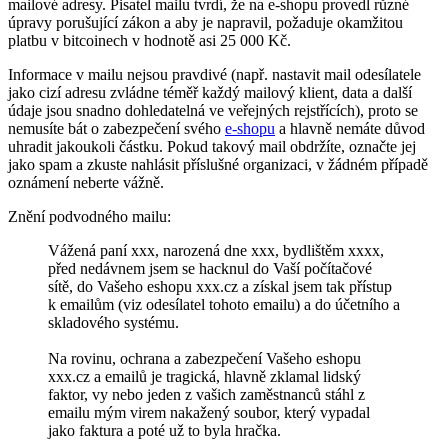
mailové adresy. Pisatel mailu tvrdí, že na e-shopu provedl různé
úpravy porušující zákon a aby je napravil, požaduje okamžitou
platbu v bitcoinech v hodnotě asi 25 000 Kč.
Informace v mailu nejsou pravdivé (např. nastavit mail odesílatele
jako cizí adresu zvládne téměř každý mailový klient, data a další
údaje jsou snadno dohledatelná ve veřejných rejstřících), proto se
nemusíte bát o zabezpečení svého
e-shopu
a hlavně nemáte důvod
uhradit jakoukoli částku. Pokud takový mail obdržíte, označte jej
jako spam a zkuste nahlásit příslušné organizaci, v žádném případě
oznámení neberte vážně.
Znění podvodného mailu:
Vážená paní xxx, narozená dne xxx, bydlištěm xxxx,
před nedávnem jsem se hacknul do Vaší počítačové
sítě, do Vašeho eshopu xxx.cz a získal jsem tak přístup
k emailům (viz odesílatel tohoto emailu) a do účetního a
skladového systému.
Na rovinu, ochrana a zabezpečení Vašeho eshopu
xxx.cz a emailů je tragická, hlavně zklamal lidský
faktor, vy nebo jeden z vašich zaměstnanců stáhl z
emailu mým virem nakažený soubor, který vypadal
jako faktura a poté už to byla hračka.