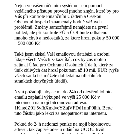
Nejen ve vašem účetním systému jsem pomocí
vzdáleného přístupu provedl mnoho změn, které by pro
Vás při kontrole Finančním Úřadem a Českou
Obchodní Inspekcí znamenaly hodně vážných
problémů. Změny samozřejmě nenajdete na první
pohled, ale při kontrole FÚ a ČOI bude odhaleno
mnoho chyb a nedostatků, za které hrozí pokuty 50 000
– 500 000 Kč.
Také jsem získal Vaší emailovou databázi a osobní
údaje všech Vašich zákazníků, což by zas mohlo
zajímat Úřad pro Ochranu Osobních Údajů, který za
únik citlivých dat hrozí pokutami až 10 mil. EUR (výše
všech sankcí si můžete dohledat na oficiálních
stránkách dotyčných úřadů).
Nyní požaduji, abyste mi do 24h od otevření tohoto
emailu zaplatili výkupné ve výši 25 000 Kč v
bitcoinech na mojí bitcoinovou adresu:
1KngdZ91j5yfhXmdveYZajVFDd1rmP9ihh. Berte
tuto částku jako lekci za neopatrnost na internetu.
Pokud do 24h nedorazí peníze na mojí bitcoinovou
adresu, tak zaprvé odešlu udání na ÚOOÚ kvůli