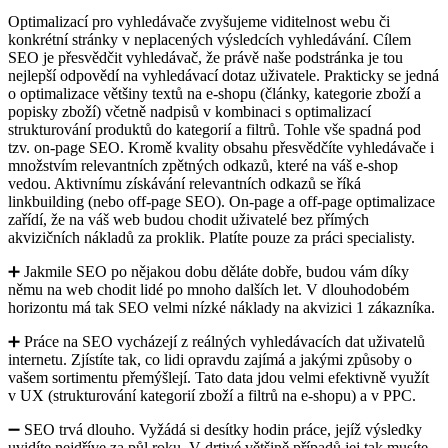
Optimalizací pro vyhledávače zvyšujeme viditelnost webu či
konkrétní stránky v neplacených výsledcích vyhledávání. Cílem
SEO je přesvědčit vyhledávač, že právě naše podstránka je tou
nejlepší odpovědí na vyhledávací dotaz uživatele. Prakticky se jedná
o optimalizace většiny textů na e-shopu (články, kategorie zboží a
popisky zboží) včetně nadpisů v kombinaci s optimalizací
strukturování produktů do kategorií a filtrů. Tohle vše spadná pod
tzv. on-page SEO. Kromě kvality obsahu přesvědčíte vyhledávače i
množstvím relevantních zpětných odkazů, které na váš e-shop
vedou. Aktivnímu získávání relevantních odkazů se říká
linkbuilding (nebo off-page SEO). On-page a off-page optimalizace
zařídí, že na váš web budou chodit uživatelé bez přímých
akvizičních nákladů za proklik. Platíte pouze za práci specialisty.
➕ Jakmile SEO po nějakou dobu děláte dobře, budou vám díky
němu na web chodit lidé po mnoho dalších let. V dlouhodobém
horizontu má tak SEO velmi nízké náklady na akvizici 1 zákazníka.
➕ Práce na SEO vycházejí z reálných vyhledávacích dat uživatelů
internetu. Zjístíte tak, co lidi opravdu zajímá a jakými způsoby o
vašem sortimentu přemýšlejí. Tato data jdou velmi efektivně využít
v UX (strukturování kategorií zboží a filtrů na e-shopu) a v PPC.
➖ SEO trvá dlouho. Vyžádá si desítky hodin práce, jejíž výsledky
uvidíte nejdříve za půl roku. V drtivé většině případů jej tak musíte