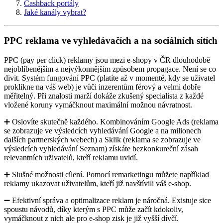
Cashback portály
Jaké kanály vybrat?
PPC reklama ve vyhledávačích a na sociálních sítích
PPC (pay per click) reklamy jsou mezi e-shopy v ČR dlouhodobě
nejoblíbenějším a nejvýkonnějším způsobem propagace. Není se co
divit. Systém fungování PPC (platíte až v momentě, kdy se uživatel
proklikne na váš web) je vůči inzerentům férový a velmi dobře
měřitelný. Při znalosti marží dokáže zkušený specialista z každé
vložené koruny vymáčknout maximální možnou návratnost.
➕ Oslovíte skutečně každého. Kombinováním Google Ads (reklama
se zobrazuje ve výsledcích vyhledávání Google a na milionech
dalších partnerských webech) a Sklik (reklama se zobrazuje ve
výsledcích vyhledávání Seznam) získáte bezkonkureční zásah
relevantních uživatelů, kteří reklamu uvidí.
➕ Slušné možnosti cílení. Pomocí remarketingu můžete například
reklamy ukazovat uživatelům, kteří již navštívili váš e-shop.
➖ Efektivní správa a optimalizace reklam je náročná. Existuje sice
spoustu návodů, díky kterým s PPC může začít kdokoliv,
vymáčknout z nich ale pro e-shop zisk je již vyšší dívčí.