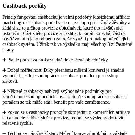
Cashback portály
Princip fungování cashbacku je velmi podobný klasickému affiliate
marketingu. Cashback portál vašemu e-shopu přináší návštěvníky a
žádá si za to určitou provizi z objednávek, které tito návštěvníci
uskuteční. Část z této provize si cashback portál ponechá, část dá
návštěvníkům jako odměnu za to, že využili pro nákup právě jejich
cashback systém. Užitek tak ve výsledku mají všechny 3 zúčastněné
strany.
➕ Platíte pouze za prokazatelně dokončené objednávky.
➕ Dobrá měřitelnost. Díky přesnému měření konverzí je snadné
vypočítat, jestli je spolupráce s cashback portálem pro e-shop
zisková.
➕ Některé cashbacky nabízejí zvýhodněné podmínky pro
zaměstnance spolupracujících e-shopů. Ze spolupráce s cashback
portálem se tak může stát i benefit pro vaše zaměstnance.
➕ Pokud se s cashbacky propojíte skrz jednu z komerčních affiliate
sítí a budete nabízet slušné provize, mohou se výsledky dostavit
relativně rychle.
➖ Technicky náročnější start. Měření konverzí probíhá na základě