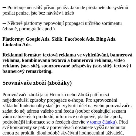
➖ Potřebuje neustálý přísun peněz. Jakmile přestanete do systémů
posílat peníze, jste bez návštěv i tržeb
➖ Některé platformy nepovolují propagaci určitého sortimentu
(zbraně, pornografie apod.).
Platformy: Google Ads, Sklik, Facebook Ads, Bing Ads,
Linkedin Ads.
Reklamní formáty: textová reklama ve vyhledávání, bannerová
reklama, kombinovaná textová a bannerová reklama, video
reklamy (soc. sítě), sponzorované příspěvky (soc. sítě), textový i
bannerový remarketing.
Srovnávače zboží (zbožáky)
Porovnávače zboží jako Heureka nebo Zboží patří mezi
nejjednodušší způsoby propagace e-shopu. Pro zprovoznění
základní funkcionality stačí jen vytvořit účet na webu porovnávače a
zadat do něj adresu vašeho xml feedu (soubor obsahující seznam
vámi nabízených produktů, informace o dopravě, platbě apod.,
podrobnější informace se o feedech dozvíte
v tomto článku
). Před
své konkurenty se pak v porovnávači dostanete vyšší nabídnutou
cenou za proklik, dlouhodobě skvělými hodnoceními uživatelů,