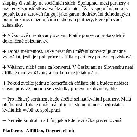
skupiny či stránky na sociálních sítích. Spolupráci mezi partnery a
inzerenty zprostředkovávají tzv affiliate sítě. Ty spojují nábídku s
poptávkou a zároveň fungují jako garant dodržování dohodnutých
podmínek mezi inzerujícími e-shopy a partnery, které jím vodí
zákazníky.
➕ Výkonově orientovaný systém. Platíte pouze za prokazatelně
dokončené objednávky.
➕ Dobrá měřitelnost. Díky přesnému měření konverzí je snadné
vypočítat, jestli je spolupráce s affiliate partnery pro e-shop zisková.
➕ Většinou nízká cena za konverzi. V Česku ani na Slovensku není
affiliate moc využívaný a konkurence je tak málo.
➕ Pokud zvolíte jednu z komerčních affiliate sítí a budete nabízet
slušné provize, mohou se výsledky projevit relativně rychle.
➖ Pro některý sortiment bude složité sehnat kvalitní partnery. Malá
oblíbenost affiliate u nás má i druhou stranu mince - nedostatek
kvalitních webů ke spolupráci.
➖ Nemáte kontrolu nad tím, jak a kde je značka prezentovaná.
Platformy: AffilBox, Dognet, eHub