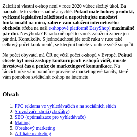
Založit si vlastní e-shop není v roce 2020 vůbec složitý úkol. Ba
naopak. Je to velice snadné a rychlé.
Pokud máte hotový produkt,
vyřízené legislativní záležitosti a nepotřebujete množství
funkcionalit na míru, zabere vám založení internetového
obchodu
(třeba na naší
e-shopové platformě EasyShop
)
maximálně
pár dní
. Nevýhoda? Paradoxně opět to samé: založení zabere jen
pár dní. Komukoliv. S jednoduchostí jde totiž ruku v ruce také
celkový počet konkurentů, se kterými budete v online světě soupeřit.
Na počet obyvatel má ČR největší počet e-shopů v Evropě.
Pokud
chcete být mezi zástupy konkurujících e-shopů vidět, musíte
investovat čas a peníze do marketingové komunikace.
Na
řádcích níže vám poradíme prověřené marketingové kanály, které
vám pomohou zviditelnit e-shop na internetu.
Obsah
PPC reklama ve vyhledávačích a na sociálních sítích
Srovnávače zboží (zbožáky)
SEO (optimalizace pro vyhledávače)
Mailing
Obsahový marketing
Affiliate marketing