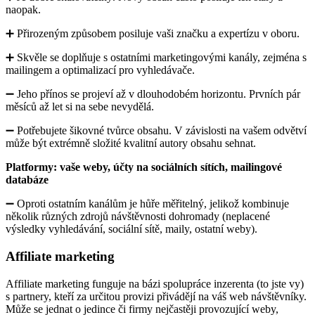
naopak.
➕ Přirozeným způsobem posiluje vaši značku a expertízu v oboru.
➕ Skvěle se doplňuje s ostatními marketingovými kanály, zejména s
mailingem a optimalizací pro vyhledávače.
➖ Jeho přínos se projeví až v dlouhodobém horizontu. Prvních pár
měsíců až let si na sebe nevydělá.
➖ Potřebujete šikovné tvůrce obsahu. V závislosti na vašem odvětví
může být extrémně složité kvalitní autory obsahu sehnat.
Platformy: vaše weby, účty na sociálních sítích, mailingové
databáze
➖ Oproti ostatním kanálům je hůře měřitelný, jelikož kombinuje
několik různých zdrojů návštěvnosti dohromady (neplacené
výsledky vyhledávání, sociální sítě, maily, ostatní weby).
Affiliate marketing
Affiliate marketing funguje na bázi spolupráce inzerenta (to jste vy)
s partnery, kteří za určitou provizi přivádějí na váš web návštěvníky.
Může se jednat o jedince či firmy nejčastěji provozující weby,