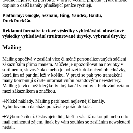
doplnit o další kanály přinášející peníze rychleji.
Platformy: Google, Seznam, Bing, Yandex, Baidu,
DuckDuckGo.
Reklamní formáty: textové výsledky vyhledávání, obrázkové
výsledky vyhledávání strukturované úryvky, vybrané úryvky.
Mailing
Mailing spočívá v zasílání více či méně personalizovaných sdělení
zákazníkům přímo mailem. Můžete je upozorňovat na novinky v
sortimentu, slevové akce nebo je pobízet k dokončení objednávky,
která jim už pár dní leží v košíku. V praxi se pak tyto transakční
maily kombinují s čistě informativními brandovými newslettery.
Mailing je více než kterýkoliv jiný kanál vhodný k budování vztahu
mezi zákazníkem a značkou.
➕Nízké náklady. Mailing patří mezi nejlevnější kanály.
Vybudovanou databázi používáte pořád dokola.
➕Výborné cílení. Oslovujete lidi, kteří u vás již nakoupili nebo o to
mají eminentní zájem, jinak by vám souhlas se zasíláním newsletterů
nedali.