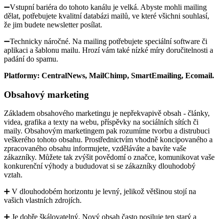
➖Vstupní bariéra do tohoto kanálu je velká. Abyste mohli mailing
dělat, potřebujete kvalitní databázi mailů, ve které všichni souhlasí,
že jim budete newsletter posílat.
➖Technicky náročné. Na mailing potřebujete speciální software či
aplikaci a šablonu mailu. Hrozí vám také nízké míry doručitelnosti a
padání do spamu.
Platformy: CentralNews, MailChimp, SmartEmailing, Ecomail.
Obsahový marketing
Základem obsahového marketingu je nepřekvapivě obsah - články,
videa, grafika a texty na webu, příspěvky na sociálních sítích či
maily. Obsahovým marketingem pak rozumíme tvorbu a distrubuci
veškerého tohoto obsahu. Prostřednictvím vhodně koncipovaného a
zpracovaného obsahu informujete, vzděláváte a bavíte vaše
zákazníky. Můžete tak zvýšit povědomí o značce, komunikovat vaše
konkurenční výhody a bududovat si se zákazníky dlouhodobý
vztah.
➕ V dlouhodobém horizontu je levný, jelikož většinou stojí na
vašich vlastních zdrojích.
➕ Je dobře škálovatelný. Nový obsah často posiluje ten starý a