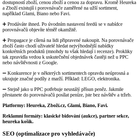
dostupností zboží, cenou zboží a cenou za dopravu. Kromě Heureka
a Zboží existujíí i porovnávače zaměřené na užší sortiment,
například Glami, Biano nebo Favi.
➕ Prodáváte ihned. Po úvodním nastavení feedů se v nabídce
porovnávačů objevíte téměř okamžitě.
➕ Propagace je cílená na lidi připravené nakoupit. Na porovnávače
zboží často chodí uživatelé hledat nejvýhodnější nabídky
konkrétních produktů (mnohdy tu však hledají i recenze). Prokliky
tak zpravidla vedou k uskutečnění objednávek častěji než u PPC
nebo návštěvnosti z Google.
➖ Konkurence je v některých sortimentech opravdu neúprosná a
ukrajuje značné podíly z marží. Příklad: LEGO, elektronika.
➖ Stejně jako u PPC potřebuje neustálý přísun peněz. Jakmile
přestanete do porovnávačů posílat peníze, jste bez návštěv a tržeb.
Platformy: Heureka, Zboží.cz, Glami, Biano, Favi.
Reklamní formáty: klasické bidování (aukce), partner sekce,
heureka košík.
SEO (optimalizace pro vyhledávače)