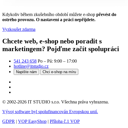
Kdykoliv během zkušebního období můžete e-shop
převést do
ostrého provozu. O nastavení a práci nepřijdete.
Vyzkoušet zdarma
Chcete web, e-shop nebo poradit s
marketingem?
Pojďme začít spolupráci
541 243 658
Po – Pá: 9:00 – 17:00
hotline@itstudio.cz
Napište nám
Chci e-shop na míru
© 2002-2026 IT STUDIO s.r.o. Všechna práva vyhrazena.
Vývoj software byl spolufinancován Evropskou unií.
GDPR
|
VOP EasyShop
|
Příloha č.1 VOP