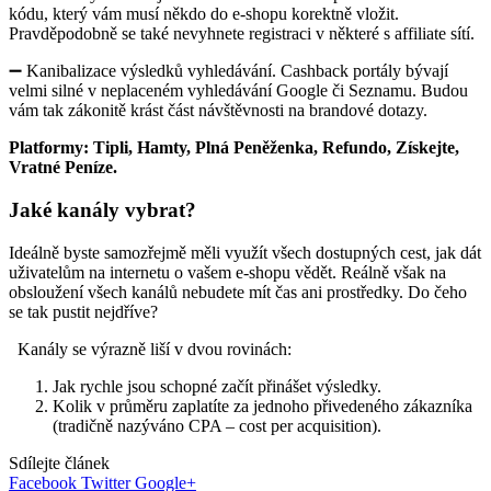
kódu, který vám musí někdo do e-shopu korektně vložit.
Pravděpodobně se také nevyhnete registraci v některé s affiliate sítí.
➖ Kanibalizace výsledků vyhledávání. Cashback portály bývají
velmi silné v neplaceném vyhledávání Google či Seznamu. Budou
vám tak zákonitě krást část návštěvnosti na brandové dotazy.
Platformy: Tipli, Hamty, Plná Peněženka, Refundo, Získejte,
Vratné Peníze.
Jaké kanály vybrat?
Ideálně byste samozřejmě měli využít všech dostupných cest, jak dát
uživatelům na internetu o vašem e-shopu vědět. Reálně však na
obsloužení všech kanálů nebudete mít čas ani prostředky. Do čeho
se tak pustit nejdříve?
Kanály se výrazně liší v dvou rovinách:
Jak rychle jsou schopné začít přinášet výsledky.
Kolik v průměru zaplatíte za jednoho přivedeného zákazníka
(tradičně nazýváno CPA – cost per acquisition).
Sdílejte článek
Facebook
Twitter
Google+