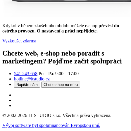
Kdykoliv během zkušebního období můžete e-shop
převést do
ostrého provozu. O nastavení a práci nepřijdete.
Vyzkoušet zdarma
Chcete web, e-shop nebo poradit s
marketingem?
Pojďme začít spolupráci
541 243 658
Po – Pá: 9:00 – 17:00
hotline@itstudio.cz
Napište nám
Chci e-shop na míru
© 2002-2026 IT STUDIO s.r.o. Všechna práva vyhrazena.
Vývoj software byl spolufinancován Evropskou unií.