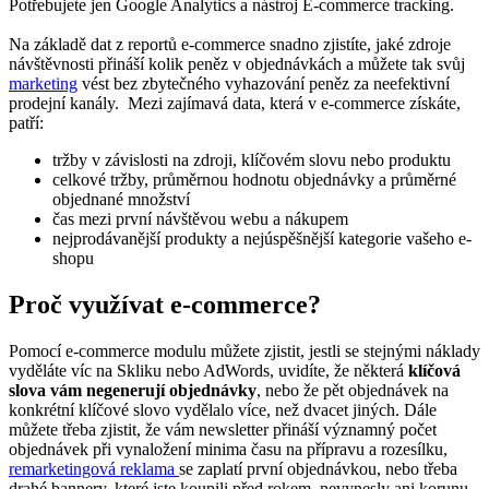
Potřebujete jen Google Analytics a nástroj E-commerce tracking.
Na základě dat z reportů e-commerce snadno zjistíte, jaké zdroje
návštěvnosti přináší kolik peněz v objednávkách a můžete tak svůj
marketing
vést bez zbytečného vyhazování peněz za neefektivní
prodejní kanály. Mezi zajímavá data, která v e-commerce získáte,
patří:
tržby v závislosti na zdroji, klíčovém slovu nebo produktu
celkové tržby, průměrnou hodnotu objednávky a průměrné
objednané množství
čas mezi první návštěvou webu a nákupem
nejprodávanější produkty a nejúspěšnější kategorie vašeho e-
shopu
Proč využívat e-commerce?
Pomocí e-commerce modulu můžete zjistit, jestli se stejnými náklady
vyděláte víc na Skliku nebo AdWords, uvidíte, že některá
klíčová
slova vám negenerují objednávky
, nebo že pět objednávek na
konkrétní klíčové slovo vydělalo více, než dvacet jiných. Dále
můžete třeba zjistit, že vám newsletter přináší významný počet
objednávek při vynaložení minima času na přípravu a rozesílku,
remarketingová reklama
se zaplatí první objednávkou, nebo třeba
drahé bannery, které jste koupili před rokem, nevynesly ani korunu.