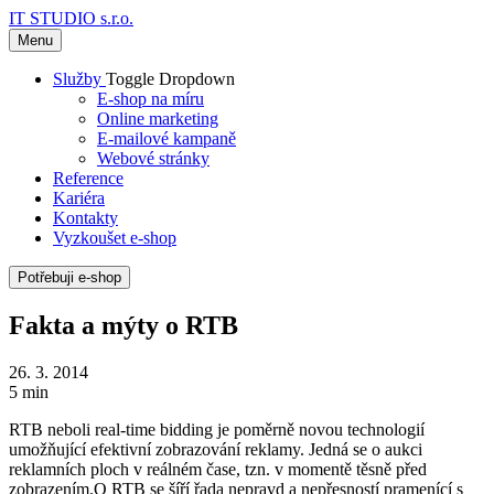
IT STUDIO s.r.o.
Menu
Služby
Toggle Dropdown
E-shop na míru
Online marketing
E-mailové kampaně
Webové stránky
Reference
Kariéra
Kontakty
Vyzkoušet e-shop
Potřebuji e-shop
Fakta a mýty o RTB
26. 3. 2014
5 min
RTB neboli real-time bidding je poměrně novou technologií
umožňující efektivní zobrazování reklamy. Jedná se o aukci
reklamních ploch v reálném čase, tzn. v momentě těsně před
zobrazením.O RTB se šíří řada nepravd a nepřesností pramenící s