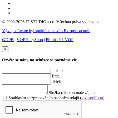
© 2002-2026 IT STUDIO s.r.o. Všechna práva vyhrazena.
Vývoj software byl spolufinancován Evropskou unií.
GDPR
|
VOP EasyShop
|
Příloha č.1 VOP
×
Ozvěte se nám, na schůzce se poznáme víc
Jméno
Email
Telefon
Služba o kterou máte zájem
Souhlasím se zpracováním osobních údajů (
text souhlasu
)