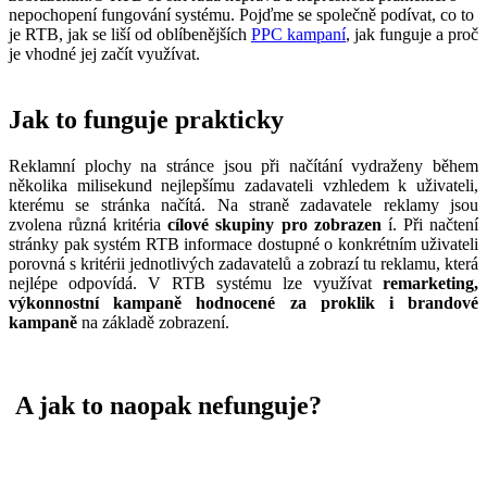
nepochopení fungování systému. Pojďme se společně podívat, co to
je RTB, jak se liší od oblíbenějších
PPC kampaní
, jak funguje a proč
je vhodné jej začít využívat.
Jak to funguje prakticky
Reklamní plochy na stránce jsou při načítání vydraženy během
několika milisekund nejlepšímu zadavateli vzhledem k uživateli,
kterému se stránka načítá. Na straně zadavatele reklamy jsou
zvolena různá kritéria
cílové skupiny pro zobrazen
í. Při načtení
stránky pak systém RTB informace dostupné o konkrétním uživateli
porovná s kritérii jednotlivých zadavatelů a zobrazí tu reklamu, která
nejlépe odpovídá. V RTB systému lze využívat
remarketing,
výkonnostní kampaně hodnocené za proklik i brandové
kampaně
na základě zobrazení.
A jak to naopak nefunguje?