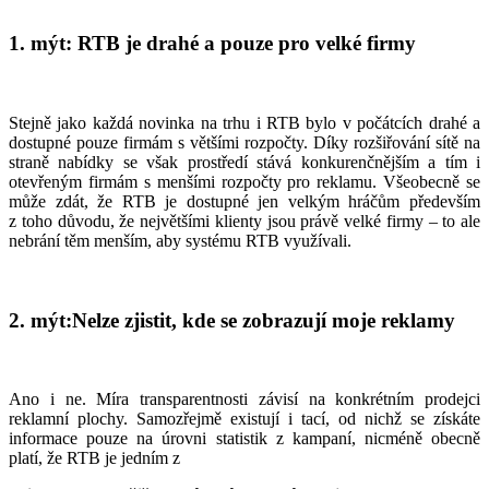
1. mýt: RTB je drahé a pouze pro velké firmy
Stejně jako každá novinka na trhu i RTB bylo v počátcích drahé a
dostupné pouze firmám s většími rozpočty. Díky rozšiřování sítě na
straně nabídky se však prostředí stává konkurenčnějším a tím i
otevřeným firmám s menšími rozpočty pro reklamu. Všeobecně se
může zdát, že RTB je dostupné jen velkým hráčům především
z toho důvodu, že největšími klienty jsou právě velké firmy – to ale
nebrání těm menším, aby systému RTB využívali.
2. mýt:Nelze zjistit, kde se zobrazují moje reklamy
Ano i ne. Míra transparentnosti závisí na konkrétním prodejci
reklamní plochy. Samozřejmě existují i tací, od nichž se získáte
informace pouze na úrovni statistik z kampaní, nicméně obecně
platí, že RTB je jedním z