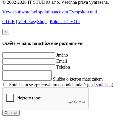
© 2002-2026 IT STUDIO s.r.o. Všechna práva vyhrazena.
Vývoj software byl spolufinancován Evropskou unií.
GDPR
|
VOP EasyShop
|
Příloha č.1 VOP
×
Ozvěte se nám, na schůzce se poznáme víc
Jméno
Email
Telefon
Služba o kterou máte zájem
Souhlasím se zpracováním osobních údajů (
text souhlasu
)
Odeslat