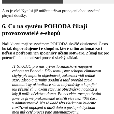
A to je vše! Nyní si již můžete užívat propojení obou systémů
plnými doušky.
6. Co na systém POHODA říkají
provozovatelé e-shopů
Naši klienti mají se systémem POHODA skvělé zkušenosti. Často
ho tak
doporučujeme i e-shopům, které zatím automatizaci
neřeší a potřebují jen spolehlivý účetní software
. Získají tak pro
potenciální automatizaci procesů skvělý základ.
IT STUDIO pro nás vytvořilo zakázkové napojení
eshopu na Pohodu. Díky tomu jsme schopni eliminovat
chyby při importu objednávek, zákazníci vidí reálné
stavy zásob a termíny dodání a také probíhá zcela
automaticky aktualizace stavu objednávky a kupující
tak přesně ví, v jakém stavu se objednávka nachází a
kdy ji může očekávat doma. Po necelém roce používání
jsme ve firmě prokazatelně ušetřili více než 40% času
v administrativě. Na základě této zkušenosti budeme
rozšiřovat napojení o další data a postupně bychom
měli mít celý proces plně automatizovaný.