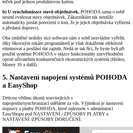
triček pod jednou produktovou kartou.
b) U synchdonizace stavů objednávek.
POHODA sama o sobě
neumí evidovat stavy objednávek. Zákazníkům tak nemůže
automaticky poslat potvrzení o tom, že je jejich objednávka vyřízená
a předaná dopravci.
Oba zmíněné neduhy sice software sám o sobě nezvládne vyřešit,
díky šikovným rukám programátorů je však dokážeme efektivně
eliminovat a posílání dat zajistit. Nedá se tak říci, že byste byli při
použití systému POHODA v otázce funkcionality znevýhodněni
oproti uživatelům konkurenčních ekonomických systémů (Helios,
Money 3S a další).
5. Nastavení napojení systémů POHODA
a EasyShop
Drtivou většinu úkonů souvisejících s
napojením/synchronizací uděláme za vás. Výjimkou je nastavení
dopravy a platby POHODA, které naleznete v administraci
EasyShopu pod NASTAVENÍ / ZPŮSOBY PLATBY a
NASTAVENÍ /ZPŮSOBY DORUČENÍ: