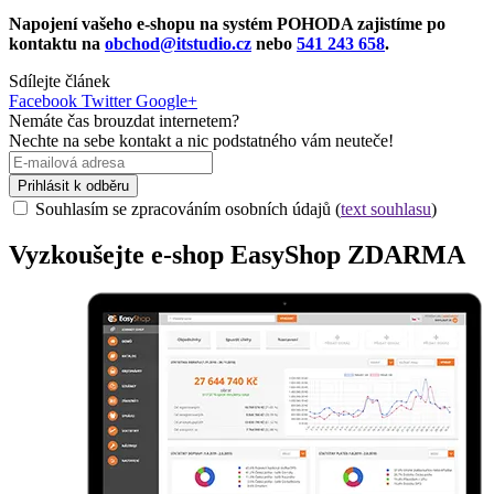
Napojení vašeho e-shopu na systém POHODA zajistíme po
kontaktu na
obchod@itstudio.cz
nebo
541 243 658
.
Sdílejte článek
Facebook
Twitter
Google+
Nemáte čas brouzdat internetem?
Nechte na sebe kontakt a nic podstatného vám neuteče!
Prihlásit k odběru
Souhlasím se zpracováním osobních údajů (
text souhlasu
)
Vyzkoušejte
e-shop
EasyShop ZDARMA