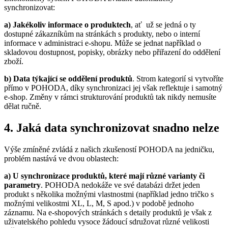
synchronizovat:
a) Jakékoliv informace o produktech
, ať už se jedná o ty
dostupné zákazníkům na stránkách s produkty, nebo o interní
informace v administraci e-shopu. Může se jednat například o
skladovou dostupnost, popisky, obrázky nebo přiřazení do oddělení
zboží.
b) Data týkající se oddělení produktů
. Strom kategorií si vytvoříte
přímo v POHODA, díky synchronizaci jej však reflektuje i samotný
e-shop. Změny v rámci strukturování produktů tak nikdy nemusíte
dělat ručně.
4. Jaká data synchronizovat snadno nelze
Výše zmíněné zvládá z našich zkušeností POHODA na jedničku,
problém nastává ve dvou oblastech:
a) U synchronizace produktů, které mají různé varianty či
parametry
. POHODA nedokáže ve své databázi držet jeden
produkt s několika možnými vlastnostmi (například jedno tričko s
možnými velikostmi XL, L, M, S apod.) v podobě jednoho
záznamu. Na e-shopových stránkách s detaily produktů je však z
uživatelského pohledu vysoce žádoucí sdružovat různé velikosti