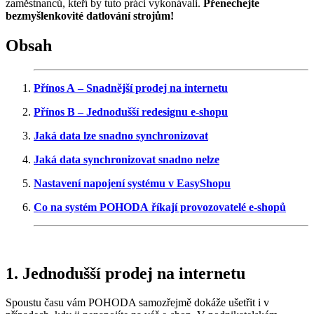
zaměstnanců, kteří by tuto práci vykonávali.
Přenechejte
bezmyšlenkovité datlování strojům!
Obsah
Přínos A – Snadnější prodej na internetu
Přínos B – Jednodušší redesignu e-shopu
Jaká data lze snadno synchronizovat
Jaká data synchronizovat snadno nelze
Nastavení napojení systému v EasyShopu
Co na systém POHODA říkají provozovatelé e-shopů
1. Jednodušší prodej na internetu
Spoustu času vám POHODA samozřejmě dokáže ušetřit i v