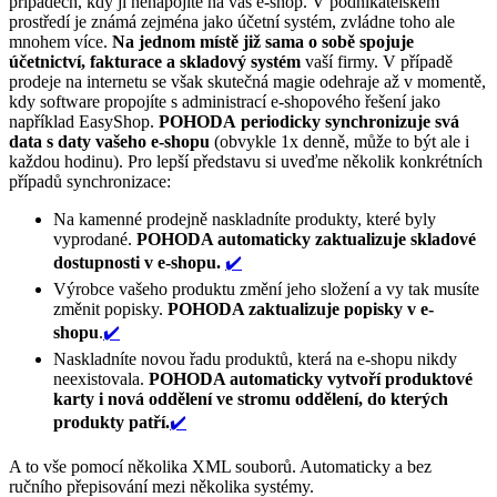
případech, kdy ji nenapojíte na váš e-shop. V podnikatelském
prostředí je známá zejména jako účetní systém, zvládne toho ale
mnohem více.
Na jednom místě již sama o sobě spojuje
účetnictví, fakturace a skladový systém
vaší firmy. V případě
prodeje na internetu se však skutečná magie odehraje až v momentě,
kdy software propojíte s administrací e-shopového řešení jako
například EasyShop.
POHODA periodicky synchronizuje svá
data s daty vašeho e-shopu
(obvykle 1x denně, může to být ale i
každou hodinu).
Pro lepší představu si uveďme několik konkrétních
případů synchronizace:
Na kamenné prodejně naskladníte produkty, které byly
vyprodané.
POHODA automaticky zaktualizuje skladové
dostupnosti v e-shopu.
✔️
Výrobce vašeho produktu změní jeho složení a vy tak musíte
změnit popisky.
POHODA zaktualizuje popisky v e-
shopu
.
✔️
Naskladníte novou řadu produktů, která na e-shopu nikdy
neexistovala.
POHODA automaticky vytvoří produktové
karty i nová oddělení ve stromu oddělení, do kterých
produkty patří.
✔️
A to vše pomocí několika XML souborů. Automaticky a bez
ručního přepisování mezi několika systémy.