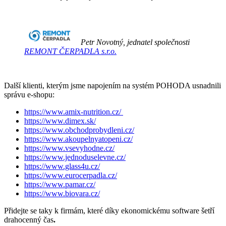
Petr Novotný, jednatel společnosti
REMONT ČERPADLA s.r.o.
Další klienti, kterým jsme napojením na systém POHODA usnadnili
správu e-shopu:
https://www.amix-nutrition.cz/
https://www.dimex.sk/
https://www.obchodprobydleni.cz/
https://www.akoupelnyatopeni.cz/
https://www.vsevyhodne.cz/
https://www.jednoduselevne.cz/
https://www.glass4u.cz/
https://www.eurocerpadla.cz/
https://www.pamar.cz/
https://www.biovara.cz/
Přidejte se taky k firmám, které díky ekonomickému software šetří
drahocenný čas
.