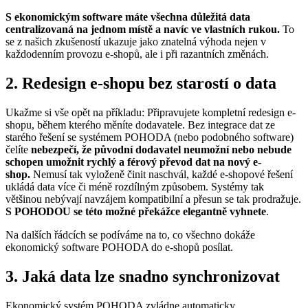
S ekonomickým software máte všechna důležitá data
centralizovaná na jednom místě a navíc ve vlastních rukou.
To
se z našich zkušeností ukazuje jako znatelná výhoda nejen v
každodenním provozu e-shopů, ale i při razantních změnách.
2. Redesign e-shopu bez starostí o data
Ukažme si vše opět na příkladu: Připravujete kompletní redesign e-
shopu, během kterého měníte dodavatele. Bez integrace dat ze
starého řešení se systémem POHODA (nebo podobného software)
čelíte
nebezpečí, že původní dodavatel neumožní nebo nebude
schopen umožnit rychlý a férový převod dat na nový e-
shop.
Nemusí tak vyloženě činit naschvál, každé e-shopové řešení
ukládá data více či méně rozdílným způsobem. Systémy tak
většinou nebývají navzájem kompatibilní a přesun se tak prodražuje.
S POHODOU se této možné překážce elegantně vyhnete
.
Na dalších řádcích se podíváme na to, co všechno dokáže
ekonomický software POHODA do e-shopů posílat.
3. Jaká data lze snadno synchronizovat
Ekonomický systém POHODA zvládne automaticky